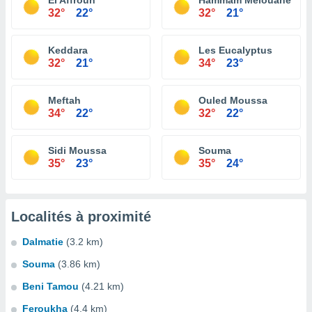
El Affroun
Hammam Melouane
32°
22°
32°
21°
Keddara
Les Eucalyptus
32°
21°
34°
23°
Meftah
Ouled Moussa
34°
22°
32°
22°
Sidi Moussa
Souma
35°
23°
35°
24°
Localités à proximité
Dalmatie
(3.2 km)
Souma
(3.86 km)
Beni Tamou
(4.21 km)
Feroukha
(4.4 km)