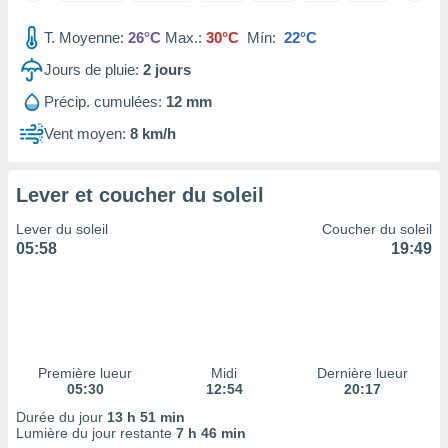
tre
T. Moyenne:
26°C
Max.:
30°C
Mín:
22°C
ement,
Jours de pluie:
2
jours
enaires
s des
Précip. cumulées:
12 mm
 des
Vent moyen:
8 km/h
nts
 ou des
gies
Lever et coucher du soleil
es pour
 accéder
Lever du soleil
Coucher du soleil
r des
05:58
19:49
lles
ue votre
r ce site
 IP et
ifiants
Première lueur
Midi
Dernière lueur
es.
05:30
12:54
20:17
Durée du jour
13 h 51 min
eurs
Lumière du jour restante
7 h 46 min
traiter