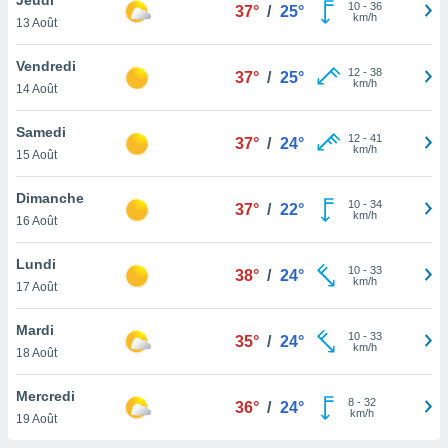
n «
10
-
36
37°
/
25°
km/h
13 Août
 et
r »,
cédez au
Vendredi
12
-
38
37°
/
25°
 et vous
km/h
14 Août
z
ation de
Samedi
12
-
41
37°
/
24°
km/h
15 Août
qu'ils
 nous ou
aires,
Dimanche
10
-
34
37°
/
22°
km/h
16 Août
nt de
t
Lundi
10
-
33
er le
38°
/
24°
km/h
17 Août
ement
te, ainsi
Mardi
10
-
33
35°
/
24°
km/h
per un
18 Août
écifique
us
Mercredi
8
-
32
de la
36°
/
24°
km/h
19 Août
 et du