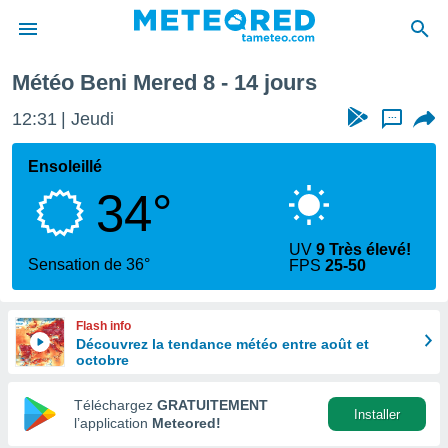
ochaine
Météo Beni Mered 8 - 14 jours
e
ntialité
12:31
Jeudi
...
enu de
o.com
Ensoleillé
o.com) a
34°
aré par
onnels
UV
9 Très élevé!
arantir
Sensation de 36°
FPS
25-50
té des
ions
. Vous
Flash info
accéder
Découvrez la tendance météo entre août et
e en
octobre
 les
Téléchargez
GRATUITEMENT
s :
Installer
l’application
Meteored!
r les