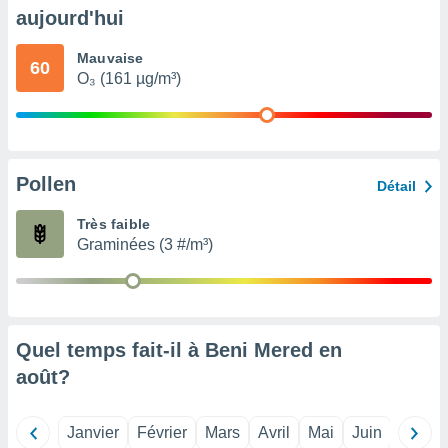
pour
aujourd'hui
 le
ement
Mauvaise
afficher
60
O₃ (161 µg/m³)
licité ou
enu
lisé,
e vous
r de la
Pollen
Détail
 non
Très faible
lisée.
Graminées (3 #/m³)
uvez
ation des
et
à notre
 par le
Quel temps fait-il à Beni Mered en
 cette
août
?
ion en
sur le
«
Janvier
Février
Mars
Avril
Mai
Juin
Juillet
».