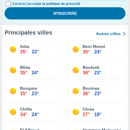
J'ai lu et j'accepte la politique de privacité
Principales villes
Autres villes
Arba
Beni Mered
35°
22°
35°
24°
Blida
Boufarik
35°
24°
36°
23°
Bougara
Bouinan
35°
23°
36°
23°
Chiffa
Chrea
34°
24°
27°
18°