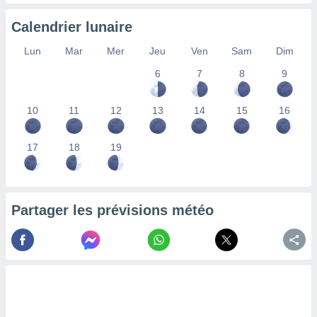
nées
lles sur
Calendrier lunaire
d'un
égitime,
Lun
Mar
Mer
Jeu
Ven
Sam
Dim
vous
6
7
8
9
vous
 Pour ce
ous
10
11
12
13
14
15
16
etirer
ement
17
18
19
 opposer
ement
nées à
ment en
Partager les prévisions météo
 sur «
res
» ou
e
que de
kies
ite web.
t nos