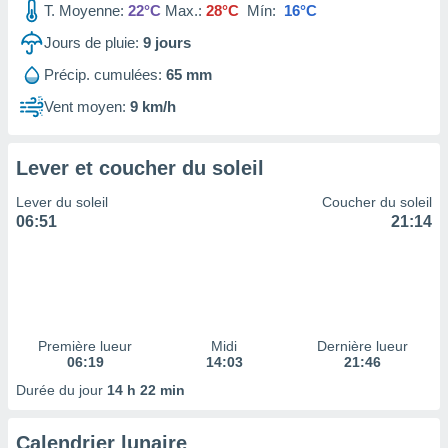
T. Moyenne:
22°C
Max.:
28°C
Mín:
16°C
tre
ement,
Jours de pluie:
9
jours
Précip. cumulées:
65 mm
enaires
s des
Vent moyen:
9 km/h
 des
nts
 ou des
Lever et coucher du soleil
gies
es pour
Lever du soleil
Coucher du soleil
 accéder
06:51
21:14
r des
lles
ue votre
r ce site
 IP et
Première lueur
Midi
Dernière lueur
06:19
14:03
21:46
ifiants
es.
Durée du jour
14 h 22 min
eurs
Calendrier lunaire
traiter