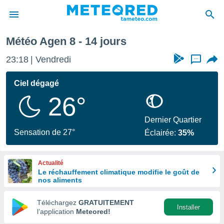
ne prochaine
Météo Agen 8 - 14 jours
e
ntialité
23:18
Vendredi
...
enu de
o.com
Ciel dégagé
o.com) a
26°
aré par
onnels
Dernier Quartier
arantir
Sensation de 27°
Éclairée:
35%
té des
ions
. Vous
Actualité
accéder
Le réchauffement climatique modifie le goût de
e en
nos aliments
 les
Téléchargez
GRATUITEMENT
s :
Installer
l’application
Meteored!
r les