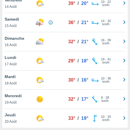
n «
10
-
22
39°
/
20°
km/h
14 Août
 et
r »,
cédez au
Samedi
14
-
32
36°
/
21°
 et vous
km/h
15 Août
z
ation de
Dimanche
16
-
39
32°
/
21°
km/h
16 Août
qu'ils
 nous ou
aires,
Lundi
19
-
41
29°
/
18°
km/h
17 Août
nt de
t
Mardi
10
-
38
er le
30°
/
16°
km/h
18 Août
ement
te, ainsi
Mercredi
8
-
28
32°
/
17°
km/h
per un
19 Août
écifique
us
Jeudi
10
-
33
de la
33°
/
19°
km/h
20 Août
 et du