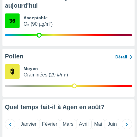
pour
aujourd'hui
 le
ement
Acceptable
afficher
36
O₃ (90 µg/m³)
licité ou
enu
lisé,
e vous
r de la
Pollen
Détail
 non
Moyen
lisée.
Graminées (29 #/m³)
uvez
ation des
et
à notre
 par le
Quel temps fait-il à Agen en
août
?
 cette
ion en
sur le
Janvier
Février
Mars
Avril
Mai
Juin
Juillet
«
».