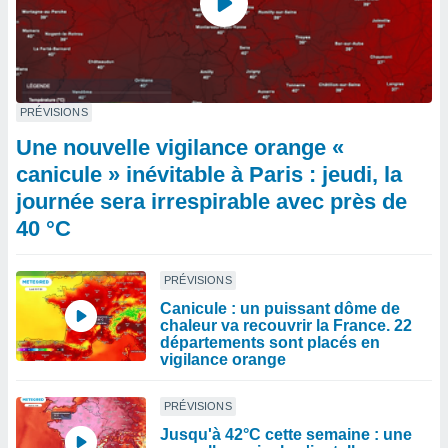
PRÉVISIONS
Une nouvelle vigilance orange «
canicule » inévitable à Paris : jeudi, la
journée sera irrespirable avec près de
40 °C
PRÉVISIONS
Canicule : un puissant dôme de
chaleur va recouvrir la France. 22
départements sont placés en
vigilance orange
PRÉVISIONS
Jusqu'à 42°C cette semaine : une