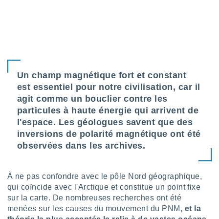
lisé en
 de
. Vous
rouver
ations
re
que de
Un champ magnétique fort et constant
kies
est essentiel pour notre civilisation, car il
r votre
agit comme un bouclier contre les
ement à
ment en
particules à haute énergie qui arrivent de
sur le
l'espace. Les géologues savent que des
inversions de polarité magnétique ont été
res des
observées dans les archives.
kies
le au
page de
te web.
À ne pas confondre avec le pôle Nord géographique,
qui coïncide avec l'Arctique et constitue un point fixe
MENT,
sur la carte. De nombreuses recherches ont été
menées sur les causes du mouvement du PNM,
et la
 les