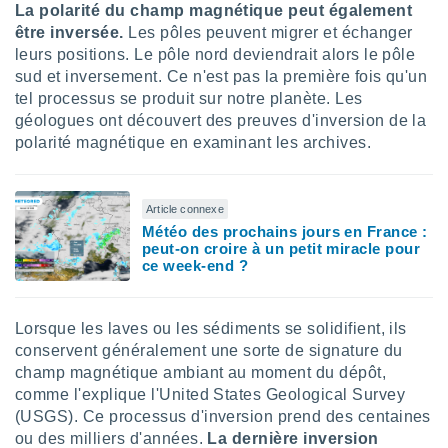
La polarité du champ magnétique peut également
nées
lles sur
être inversée.
Les pôles peuvent migrer et échanger
d'un
leurs positions. Le pôle nord deviendrait alors le pôle
égitime,
sud et inversement. Ce n'est pas la première fois qu'un
vous
tel processus se produit sur notre planète. Les
vous
géologues ont découvert des preuves d'inversion de la
 Pour ce
polarité magnétique en examinant les archives.
ous
etirer
ement
Article connexe
 opposer
Météo des prochains jours en France :
ement
peut-on croire à un petit miracle pour
nées à
ce week-end ?
ment en
 sur «
res
» ou
Lorsque les laves ou les sédiments se solidifient, ils
e
conservent généralement une sorte de signature du
que de
champ magnétique ambiant au moment du dépôt,
kies
ite web.
comme l'explique l'United States Geological Survey
(USGS). Ce processus d'inversion prend des centaines
t nos
ou des milliers d'années.
La dernière inversion