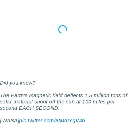
lisés,
des
our
nner des
s
lisés,
la
ance des
s,
la
ance des
s,
dre les
par le
Did you know?
ques ou
inaisons
The Earth's magnetic field deflects 1.5 million tons of
ées
solar material shoot off the sun at 100 miles per
nt de
second EACH SECOND.
tes
,
er et
[ NASA]
pic.twitter.com/5tMdIYgV4b
r les