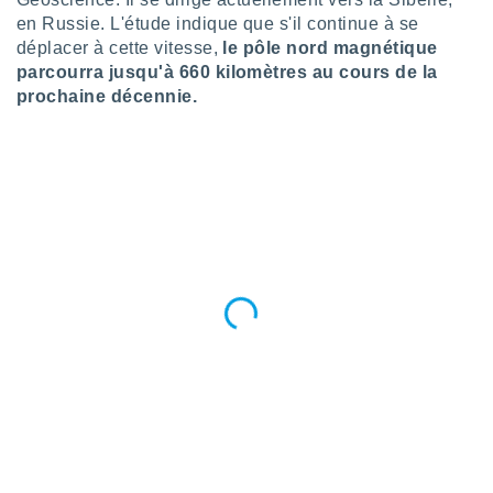
pour
en Russie. L'étude indique que s'il continue à se
 le
ement
déplacer à cette vitesse,
le pôle nord magnétique
afficher
parcourra jusqu'à 660 kilomètres au cours de la
licité ou
prochaine décennie.
enu
lisé,
e vous
r de la
 non
lisée.
uvez
ation des
et
à notre
 par le
 cette
ion en
sur le
«
».