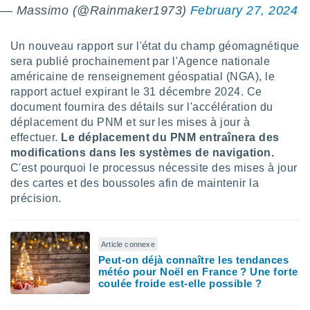
 utiliser
— Massimo (@Rainmaker1973)
February 27, 2024
nées
 pour
nner le
Un nouveau rapport sur l'état du champ géomagnétique
.
sera publié prochainement par l'Agence nationale
américaine de renseignement géospatial (NGA), le
 de
rapport actuel expirant le 31 décembre 2024. Ce
isation
 et
document fournira des détails sur l'accélération du
ation par
déplacement du PNM et sur les mises à jour à
 de
effectuer.
Le déplacement du PNM entraînera des
l,
modifications dans les systèmes de navigation.
s et
C'est pourquoi le processus nécessite des mises à jour
des cartes et des boussoles afin de maintenir la
lisés,
de
précision.
ance des
és et du
, études
Article connexe
ce et
Peut-on déjà connaître les tendances
pement
météo pour Noël en France ? Une forte
ces.
coulée froide est-elle possible ?
os 1199