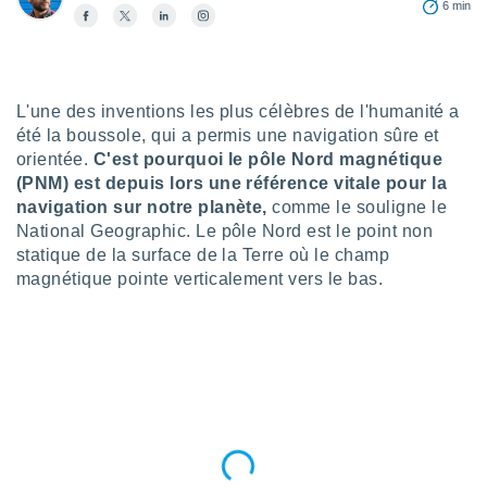
6 min
n «
 et
r »,
cédez au
 et vous
z
L'une des inventions les plus célèbres de l'humanité a
ation de
été la boussole, qui a permis une navigation sûre et
orientée.
C'est pourquoi le pôle Nord magnétique
qu'ils
(PNM) est depuis lors une référence vitale pour la
 nous ou
navigation sur notre planète,
comme le souligne le
aires,
National Geographic. Le pôle Nord est le point non
statique de la surface de la Terre où le champ
nt de
t
magnétique pointe verticalement vers le bas.
er le
ement
te, ainsi
per un
écifique
us
de la
 et du