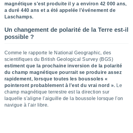
ires
magnétique s'est produite il y a environ 42 000 ans,
ons le
a duré 440 ans et a été appelée l'événement de
ent des
Laschamps.
es
 :
Un changement de polarité de la Terre est-il
et/ou
possible ?
 à des
ions sur
eil,
Comme le rapporte le National Geographic, des
des
scientifiques du British Geological Survey (BGS)
limitées
estiment que la prochaine inversion de la polarité
nner la
du champ magnétique pourrait se produire assez
, créer
rapidement, lorsque toutes les boussoles «
ils pour
pointeront probablement à l'est du vrai nord ».
Le
ité
champ magnétique terrestre est la direction sur
lisée,
laquelle s'aligne l'aiguille de la boussole lorsque l'on
des
our
navigue à l'air libre.
nner des
és
lisées,
s profils
enus