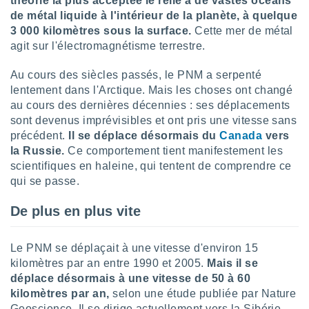
théorie la plus acceptée le relie à de vastes océans
logies
de métal liquide à l'intérieur de la planète, à quelque
e
s
3 000 kilomètres sous la surface.
Cette mer de métal
agit sur l'électromagnétisme terrestre.
tez pas
Au cours des siècles passés, le PNM a serpenté
ation de
, vous
lentement dans l'Arctique. Mais les choses ont changé
z à
au cours des dernières décennies : ses déplacements
à notre
sont devenus imprévisibles et ont pris une vitesse sans
précédent.
Il se déplace désormais du
Canada
vers
.com.
la Russie.
Ce comportement tient manifestement les
 cas,
scientifiques en haleine, qui tentent de comprendre ce
us
ns que
qui se passe.
s
De plus en plus vite
ires
urer la
on sur le
Le PNM se déplaçait à une vitesse d'environ 15
 seront
kilomètres par an entre 1990 et 2005.
Mais il se
, et que
déplace désormais à une vitesse de 50 à 60
ies ne
kilomètres par an,
selon une étude publiée par Nature
as
Geoscience. Il se dirige actuellement vers la Sibérie,