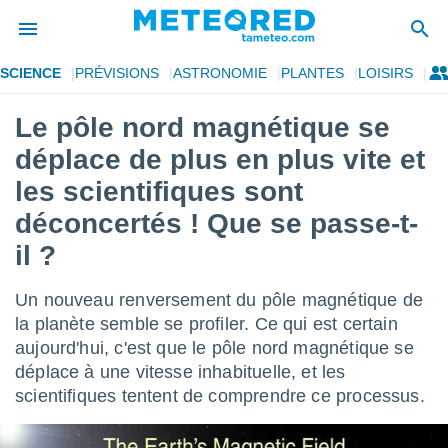
SCIENCE
PRÉVISIONS
ASTRONOMIE
PLANTES
LOISIRS
e
ntialité
Le pôle nord magnétique se
enu de
déplace de plus en plus vite et
o.com
o.com) a
les scientifiques sont
aré par
déconcertés ! Que se passe-t-
onnels
il ?
arantir
té des
ions
Un nouveau renversement du pôle magnétique de
. Vous
la planète semble se profiler. Ce qui est certain
accéder
aujourd'hui, c'est que le pôle nord magnétique se
e en
 les
déplace à une vitesse inhabituelle, et les
scientifiques tentent de comprendre ce processus.
s :
r les