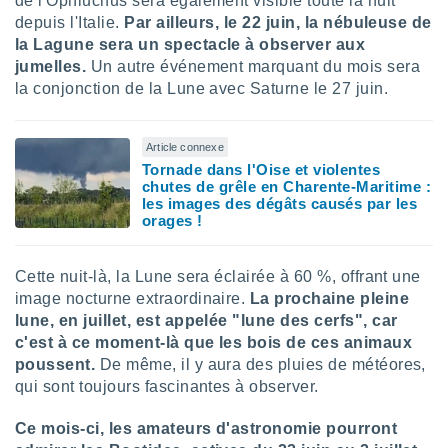
de l'Ophiuchus sera également visible toute la nuit
lisés,
depuis l'Italie.
Par ailleurs, le 22 juin, la nébuleuse de
des
la Lagune sera un spectacle à observer aux
our
jumelles.
Un autre événement marquant du mois sera
nner des
la conjonction de la Lune avec Saturne le 27 juin.
s
lisés,
la
Article connexe
ance des
Tornade dans l'Oise et violentes
s,
chutes de grêle en Charente-Maritime :
la
les images des dégâts causés par les
ance des
orages !
s,
dre les
par le
Cette nuit-là, la Lune sera éclairée à 60 %, offrant une
image nocturne extraordinaire.
La prochaine pleine
ques ou
lune, en juillet, est appelée "lune des cerfs", car
inaisons
ées
c'est à ce moment-là que les bois de ces animaux
nt de
poussent.
De même, il y aura des pluies de météores,
tes
qui sont toujours fascinantes à observer.
,
er et
Ce mois-ci, les amateurs d'astronomie pourront
r les