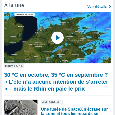
À la une
Voir détails
PRÉVISIONS
30 °C en octobre, 35 °C en septembre ?
« L’été n’a aucune intention de s’arrêter
» – mais le Rhin en paie le prix
ASTRONOMIE
Une fusée de SpaceX s’écrase sur
la Lune et tous les regards se