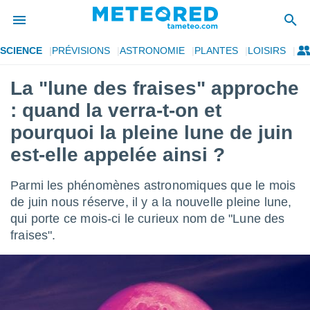
SCIENCE
PRÉVISIONS
ASTRONOMIE
PLANTES
LOISIRS
e
ntialité
La "lune des fraises" approche
enu de
: quand la verra-t-on et
o.com
o.com) a
pourquoi la pleine lune de juin
aré par
est-elle appelée ainsi ?
onnels
arantir
Parmi les phénomènes astronomiques que le mois
té des
de juin nous réserve, il y a la nouvelle pleine lune,
ions
. Vous
qui porte ce mois-ci le curieux nom de "Lune des
accéder
fraises".
e en
 les
s :
r les