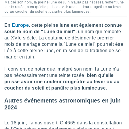
ires
Malgré son nom, la pleine lune de juin n'aura pas nécessairement une
ons le
teinte rosée, bien qu'elle puisse avoir une couleur rougeâtre au lever
ent des
ou au coucher du soleil et paraître plus lumineuse.
es
 :
En
Europe
, cette pleine lune est également connue
et/ou
sous le nom de "Lune de miel",
un nom qui remonte
 à des
au XVIe siècle. La coutume de désigner le premier
ions sur
mois de mariage comme la "Lune de miel" pourrait être
eil,
liée à cette pleine lune, en raison de la tradition de se
des
marier en juin.
limitées
nner la
Il convient de noter que, malgré son nom, la Lune n'a
, créer
pas nécessairement une teinte rosée,
bien qu'elle
ils pour
puisse avoir une couleur rougeâtre au lever ou au
ité
coucher du soleil et paraître plus lumineuse.
lisée,
des
Autres événements astronomiques en juin
our
2024
nner des
és
lisées,
Le 18 juin, l'amas ouvert IC 4665 dans la constellation
s profils
enus