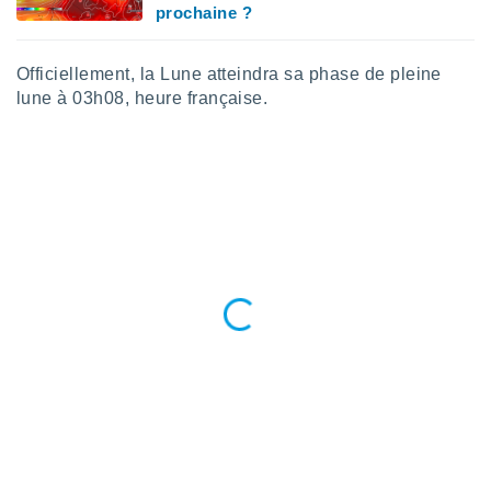
logies
prochaine ?
e
s
Officiellement, la Lune atteindra sa phase de pleine
lune à 03h08, heure française.
tez pas
ation de
, vous
z à
à notre
.com.
 cas,
us
ns que
s
ires
urer la
on sur le
 seront
, et que
ies ne
as