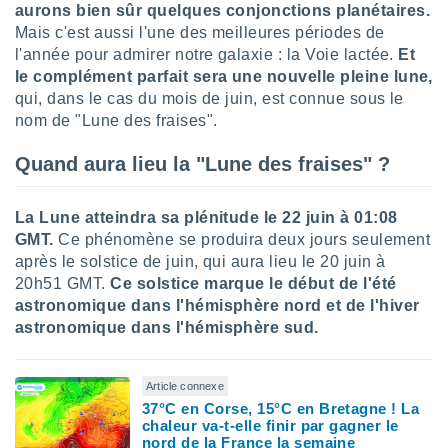
aurons bien sûr quelques conjonctions planétaires.
lisé en
Mais c'est aussi l'une des meilleures périodes de
 de
. Vous
l'année pour admirer notre galaxie : la Voie lactée.
Et
rouver
le complément parfait sera une nouvelle pleine lune,
qui, dans le cas du mois de juin, est connue sous le
ations
nom de "Lune des fraises".
re
que de
Quand aura lieu la "Lune des fraises" ?
kies
r votre
ement à
La Lune atteindra sa plénitude le 22 juin à 01:08
ment en
GMT.
Ce phénomène se produira deux jours seulement
sur le
après le solstice de juin, qui aura lieu le 20 juin à
res des
20h51 GMT.
Ce solstice marque le début de l'été
kies
astronomique dans l'hémisphère nord et de l'hiver
le au
astronomique dans l'hémisphère sud.
page de
te web.
Article connexe
MENT,
37°C en Corse, 15°C en Bretagne ! La
chaleur va-t-elle finir par gagner le
 les
nord de la France la semaine