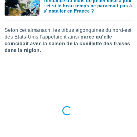
Tendance du mois de juillet mise à jour
: et si le beau temps ne parvenait pas à
tre
s'installer en France ?
ement,
enaires
Selon cet almanach, les tribus algonquines du nord-est
s des
 des
des États-Unis l'appelaient ainsi
parce qu'elle
nts
coïncidait avec la saison de la cueillette des fraises
 ou des
dans la région.
gies
es pour
 accéder
r des
lles
ue votre
r ce site
 IP et
ifiants
es.
eurs
traiter