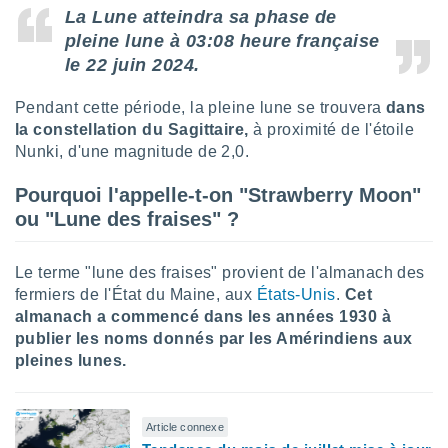
pour
La Lune atteindra sa phase de
 le
pleine lune à 03:08 heure française
ement
afficher
le 22 juin 2024.
licité ou
enu
Pendant cette période, la pleine lune se trouvera
dans
lisé,
la constellation du Sagittaire,
à proximité de l'étoile
e vous
Nunki, d'une magnitude de 2,0.
r de la
Pourquoi l'appelle-t-on "Strawberry Moon"
 non
ou "Lune des fraises" ?
lisée.
uvez
Le terme "lune des fraises" provient de l'almanach des
ation des
fermiers de l'État du Maine, aux
États-Unis
.
Cet
et
almanach a commencé dans les années 1930 à
à notre
publier les noms donnés par les Amérindiens aux
 par le
pleines lunes.
 cette
ion en
sur le
«
Article connexe
».