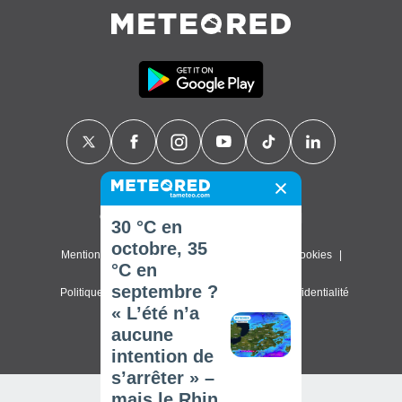
Contact
À propos de nous
FAQ
30 °C en
octobre, 35
Mentions légales & Conditions d'utilisation
Cookies
°C en
septembre ?
Politique de confidentialité
Paramètres de confidentialité
« L’été n’a
© 2026 Meteored. Tous droits réservés
aucune
intention de
s’arrêter » –
mais le Rhin