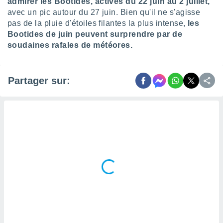
admirer les Bootides, actives du 22 juin au 2 juillet,
 utiliser
avec un pic autour du 27 juin. Bien qu'il ne s'agisse
nées
 pour
pas de la pluie d'étoiles filantes la plus intense,
les
nner le
Bootides de juin peuvent surprendre par de
.
soudaines rafales de météores.
 de
isation
 et
Partager sur:
ation par
 de
l,
s et
lisés,
de
ance des
és et du
, études
ce et
pement
ces.
os 1199