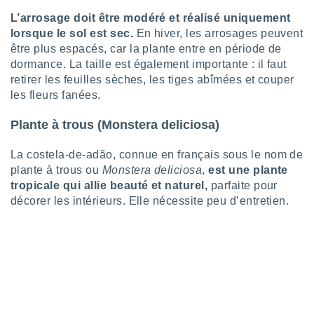
lisés,
L’arrosage doit être modéré et réalisé uniquement
des
lorsque le sol est sec.
En hiver, les arrosages peuvent
our
être plus espacés, car la plante entre en période de
nner des
dormance. La taille est également importante : il faut
s
lisés,
retirer les feuilles sèches, les tiges abîmées et couper
la
les fleurs fanées.
ance des
s,
Plante à trous (Monstera deliciosa)
la
ance des
La costela-de-adão, connue en français sous le nom de
s,
plante à trous ou
Monstera deliciosa
,
est une plante
dre les
tropicale qui allie beauté et naturel,
parfaite pour
par le
décorer les intérieurs. Elle nécessite peu d’entretien.
ques ou
inaisons
ées
nt de
tes
,
er et
r les