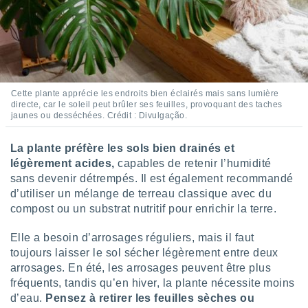
naires
Cette plante apprécie les endroits bien éclairés mais sans lumière
directe, car le soleil peut brûler ses feuilles, provoquant des taches
jaunes ou desséchées. Crédit : Divulgação.
La plante préfère les sols bien drainés et
légèrement acides,
capables de retenir l’humidité
sans devenir détrempés. Il est également recommandé
d’utiliser un mélange de terreau classique avec du
compost ou un substrat nutritif pour enrichir la terre.
Elle a besoin d’arrosages réguliers, mais il faut
toujours laisser le sol sécher légèrement entre deux
arrosages. En été, les arrosages peuvent être plus
fréquents, tandis qu’en hiver, la plante nécessite moins
d’eau.
Pensez à retirer les feuilles sèches ou