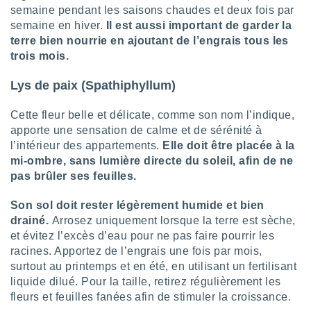
semaine pendant les saisons chaudes et deux fois par
tre
semaine en hiver.
Il est aussi important de garder la
ement,
terre bien nourrie en ajoutant de l’engrais tous les
enaires
trois mois.
s des
 des
Lys de paix (Spathiphyllum)
nts
 ou des
Cette fleur belle et délicate, comme son nom l’indique,
gies
apporte une sensation de calme et de sérénité à
es pour
l’intérieur des appartements.
Elle doit être placée à la
 accéder
mi-ombre, sans lumière directe du soleil, afin de ne
r des
pas brûler ses feuilles.
lles
ue votre
Son sol doit rester légèrement humide et bien
r ce site
drainé.
Arrosez uniquement lorsque la terre est sèche,
et évitez l’excès d’eau pour ne pas faire pourrir les
 IP et
racines. Apportez de l’engrais une fois par mois,
ifiants
surtout au printemps et en été, en utilisant un fertilisant
es.
liquide dilué. Pour la taille, retirez régulièrement les
eurs
fleurs et feuilles fanées afin de stimuler la croissance.
traiter