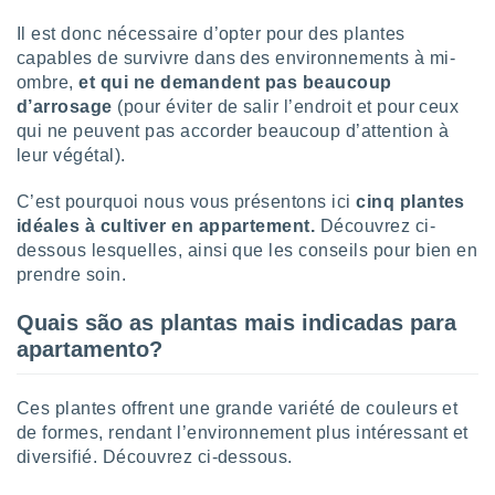
lisé en
Il est donc nécessaire d’opter pour des plantes
 de
capables de survivre dans des environnements à mi-
. Vous
rouver
ombre,
et qui ne demandent pas beaucoup
d’arrosage
(pour éviter de salir l’endroit et pour ceux
ations
qui ne peuvent pas accorder beaucoup d’attention à
re
leur végétal).
que de
kies
C’est pourquoi nous vous présentons ici
cinq plantes
r votre
idéales à cultiver en appartement.
Découvrez ci-
ement à
ment en
dessous lesquelles, ainsi que les conseils pour bien en
sur le
prendre soin.
res des
Quais são as plantas mais indicadas para
kies
apartamento?
le au
page de
te web.
Ces plantes offrent une grande variété de couleurs et
de formes, rendant l’environnement plus intéressant et
MENT,
diversifié. Découvrez ci-dessous.
 les