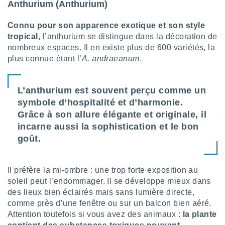
logies
Anthurium (Anthurium)
e
s
Connu pour son apparence exotique et son style
tropical,
l’anthurium se distingue dans la décoration de
tez pas
nombreux espaces. Il en existe plus de 600 variétés, la
ation de
plus connue étant l’
A. andraeanum
.
, vous
z à
à notre
L’anthurium est souvent perçu comme un
symbole d’hospitalité et d’harmonie.
.com.
 cas,
Grâce à son allure élégante et originale, il
us
incarne aussi la sophistication et le bon
ns que
goût.
s
ires
urer la
Il préfère la mi-ombre : une trop forte exposition au
on sur le
soleil peut l’endommager. Il se développe mieux dans
 seront
des lieux bien éclairés mais sans lumière directe,
, et que
comme près d’une fenêtre ou sur un balcon bien aéré.
ies ne
Attention toutefois si vous avez des animaux :
la plante
as