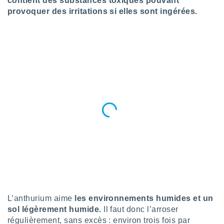
contient des substances toxiques pouvant
pour
 le
provoquer des irritations si elles sont ingérées.
ement
afficher
licité ou
enu
lisé,
e vous
r de la
 non
lisée.
uvez
ation des
et
à notre
 par le
 cette
ion en
L’anthurium aime
les environnements humides et un
sur le
sol légèrement humide.
Il faut donc l’arroser
«
».
régulièrement, sans excès : environ trois fois par