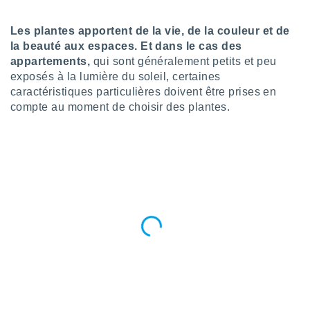
n «
 et
Les plantes apportent de la vie, de la couleur et de
r »,
cédez au
la beauté aux espaces. Et dans le cas des
 et vous
appartements,
qui sont généralement petits et peu
z
exposés à la lumière du soleil, certaines
ation de
caractéristiques particulières doivent être prises en
compte au moment de choisir des plantes.
qu'ils
 nous ou
aires,
nt de
t
er le
ement
te, ainsi
per un
écifique
us
de la
 et du