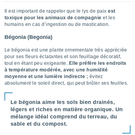
ires
ons le
Il est important de rappeler que le lys de paix
est
ent des
toxique pour les animaux de compagnie
et les
es
 :
humains en cas d’ingestion ou de mastication.
et/ou
Bégonia (Begonia)
 à des
ions sur
eil,
Le bégonia est une plante ornementale très appréciée
des
pour ses fleurs éclatantes et son feuillage décoratif,
limitées
tout en étant peu exigeante.
Elle préfère les endroits
à température modérée, avec une humidité
nner la
moyenne et une lumière indirecte ;
évitez
, créer
absolument le soleil direct, qui peut brûler ses feuilles.
ils pour
ité
lisée,
des
Le bégonia aime les sols bien drainés,
our
légers et riches en matière organique. Un
nner des
mélange idéal comprend du terreau, du
és
lisées,
sable et du compost.
s profils
enus