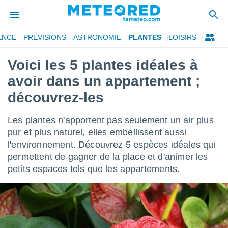
ENCE
PRÉVISIONS
ASTRONOMIE
PLANTES
LOISIRS
e
ntialité
Voici les 5 plantes idéales à
enu de
avoir dans un appartement ;
o.com
o.com) a
découvrez-les
aré par
Les plantes n'apportent pas seulement un air plus
onnels
arantir
pur et plus naturel, elles embellissent aussi
té des
l'environnement. Découvrez 5 espèces idéales qui
ions
permettent de gagner de la place et d'animer les
. Vous
petits espaces tels que les appartements.
accéder
e en
 les
s :
r les