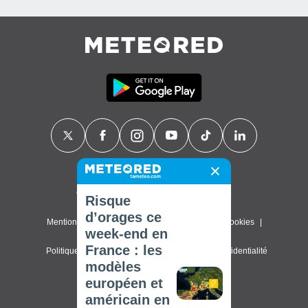
Contact
À propos de nous
FAQ
Risque
d’orages ce
Mentions légales & Conditions d'utilisation
Cookies
week-end en
France : les
Politique de confidentialité
Paramètres de confidentialité
modèles
© 2026 Meteored. Tous droits réservés
européen et
américain en