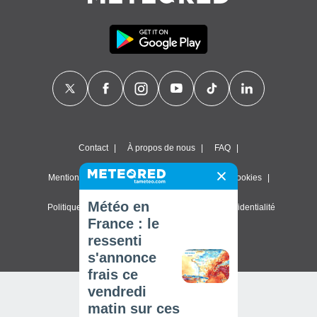
Contact
À propos de nous
FAQ
Mentions légales & Conditions d'utilisation
Cookies
Météo en
Politique de confidentialité
Paramètres de confidentialité
France : le
© 2026 Meteored. Tous droits réservés
ressenti
s'annonce
frais ce
vendredi
matin sur ces