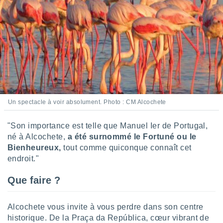
tre
ement,
enaires
s des
 des
nts
 ou des
gies
es pour
Un spectacle à voir absolument. Photo : CM Alcochete
 accéder
r des
"Son importance est telle que Manuel Ier de Portugal,
lles
né à Alcochete,
a été surnommé le Fortuné ou le
ue votre
Bienheureux,
tout comme quiconque connaît cet
r ce site
endroit."
 IP et
Que faire ?
ifiants
es.
Alcochete vous invite à vous perdre dans son centre
eurs
historique. De la Praça da República, cœur vibrant de
traiter