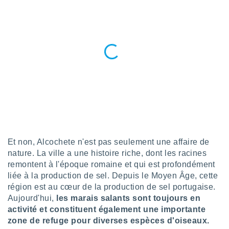
ires
ons le
ent des
es
 :
et/ou
 à des
ions sur
eil,
des
limitées
nner la
, créer
ils pour
Et non, Alcochete n'est pas seulement une affaire de
ité
nature. La ville a une histoire riche, dont les racines
lisée,
remontent à l'époque romaine et qui est profondément
des
liée à la production de sel. Depuis le Moyen Âge, cette
our
région est au cœur de la production de sel portugaise.
nner des
Aujourd'hui,
les marais salants sont toujours en
és
lisées,
activité et constituent également une importante
s profils
zone de refuge pour diverses espèces d'oiseaux.
enus