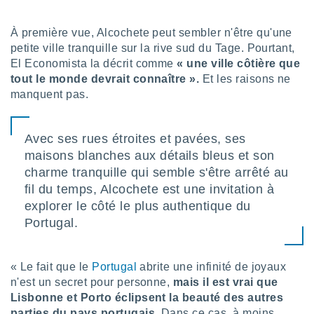
lisé en
 de
À première vue, Alcochete peut sembler n'être qu'une
. Vous
petite ville tranquille sur la rive sud du Tage. Pourtant,
rouver
El Economista la décrit comme
« une ville côtière que
ations
tout le monde devrait connaître ».
Et les raisons ne
re
manquent pas.
que de
kies
r votre
Avec ses rues étroites et pavées, ses
ement à
maisons blanches aux détails bleus et son
ment en
sur le
charme tranquille qui semble s'être arrêté au
fil du temps, Alcochete est une invitation à
res des
explorer le côté le plus authentique du
kies
Portugal.
le au
page de
te web.
« Le fait que le
Portugal
abrite une infinité de joyaux
MENT,
n'est un secret pour personne,
mais il est vrai que
Lisbonne et Porto éclipsent la beauté des autres
 les
parties du pays portugais.
Dans ce cas, à moins