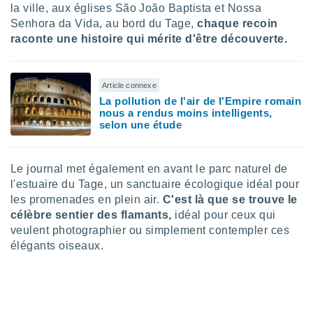
la ville, aux églises São João Baptista et Nossa
nées
lles sur
Senhora da Vida, au bord du Tage,
chaque recoin
d'un
raconte une histoire qui mérite d'être découverte.
égitime,
vous
vous
Article connexe
 Pour ce
La pollution de l'air de l'Empire romain
ous
nous a rendus moins intelligents,
etirer
selon une étude
ement
 opposer
ement
Le journal met également en avant le parc naturel de
nées à
l'estuaire du Tage, un sanctuaire écologique idéal pour
ment en
les promenades en plein air.
C'est là que se trouve le
 sur «
célèbre sentier des flamants,
idéal pour ceux qui
res
» ou
veulent photographier ou simplement contempler ces
e
élégants oiseaux.
que de
kies
ite web.
t nos