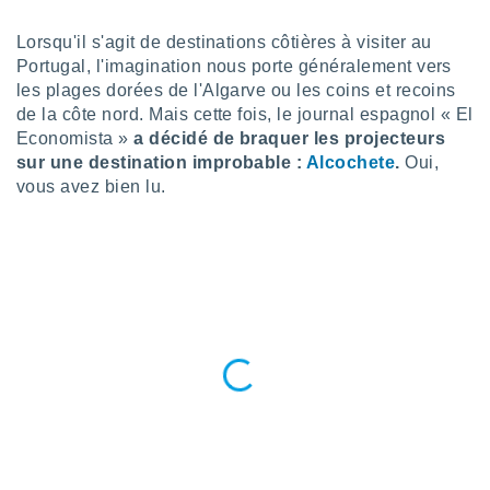
n «
 et
Lorsqu'il s'agit de destinations côtières à visiter au
r »,
Portugal, l'imagination nous porte généralement vers
cédez au
les plages dorées de l'Algarve ou les coins et recoins
 et vous
z
de la côte nord. Mais cette fois, le journal espagnol « El
ation de
Economista »
a décidé de braquer les projecteurs
sur une destination improbable :
Alcochete
.
Oui,
qu'ils
vous avez bien lu.
 nous ou
aires,
nt de
t
er le
ement
te, ainsi
per un
écifique
us
de la
 et du