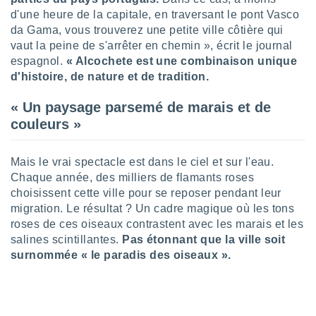
logies
d'une heure de la capitale, en traversant le pont Vasco
e
da Gama, vous trouverez une petite ville côtière qui
s
vaut la peine de s'arrêter en chemin », écrit le journal
espagnol.
« Alcochete est une combinaison unique
tez pas
d'histoire, de nature et de tradition.
ation de
, vous
z à
« Un paysage parsemé de marais et de
à notre
couleurs »
.com.
 cas,
Mais le vrai spectacle est dans le ciel et sur l'eau.
us
Chaque année, des milliers de flamants roses
ns que
choisissent cette ville pour se reposer pendant leur
s
migration. Le résultat ? Un cadre magique où les tons
roses de ces oiseaux contrastent avec les marais et les
ires
urer la
salines scintillantes.
Pas étonnant que la ville soit
on sur le
surnommée « le paradis des oiseaux ».
 seront
, et que
ies ne
as