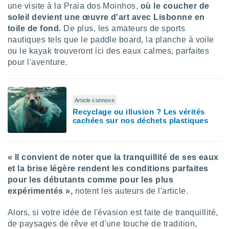
 utiliser
une visite à la Praia dos Moinhos,
où le coucher de
nées
soleil devient une œuvre d'art avec Lisbonne en
 pour
toile de fond.
De plus, les amateurs de sports
nner le
nautiques tels que le paddle board, la planche à voile
.
ou le kayak trouveront ici des eaux calmes, parfaites
 de
pour l'aventure.
isation
 et
ation par
 de
Article connexe
l,
Recyclage ou illusion ? Les vérités
s et
cachées sur nos déchets plastiques
lisés,
de
ance des
« Il convient de noter que la tranquillité de ses eaux
és et du
et la brise légère rendent les conditions parfaites
, études
pour les débutants comme pour les plus
ce et
expérimentés »,
notent les auteurs de l'article.
pement
ces.
Alors, si votre idée de l'évasion est faite de tranquillité,
os 1199
de paysages de rêve et d'une touche de tradition,