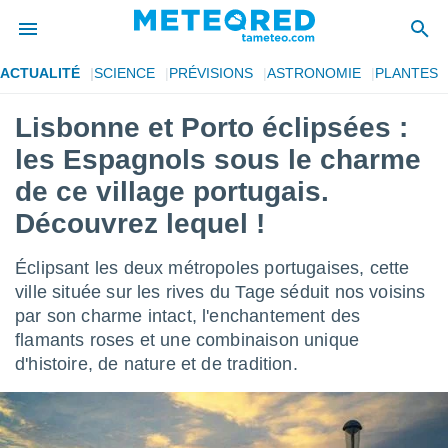
ACTUALITÉ
SCIENCE
PRÉVISIONS
ASTRONOMIE
PLANTES
e
ntialité
Lisbonne et Porto éclipsées :
enu de
les Espagnols sous le charme
o.com
o.com) a
de ce village portugais.
aré par
Découvrez lequel !
onnels
arantir
Éclipsant les deux métropoles portugaises, cette
té des
ville située sur les rives du Tage séduit nos voisins
ions
. Vous
par son charme intact, l'enchantement des
accéder
flamants roses et une combinaison unique
e en
d'histoire, de nature et de tradition.
 les
s :
r les