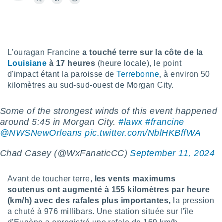
s et
r
tement
cité
ue
L'ouragan Francine
a touché terre sur la côte de la
lisée,
Louisiane
à 17 heures
(heure locale), le point
ACCEPTER
ur des
ET
d'impact étant la paroisse de
Terrebonne
, à environ 50
ions
CONTINUER
kilomètres au sud-sud-ouest de Morgan City.
es par le
 cookies
PARAMÈTRES
Some of the strongest winds of this event happened
gies
around 5:45 in Morgan City.
#lawx
#francine
es, nous
@NWSNewOrleans
pic.twitter.com/NblHKBffWA
de
 notre
Chad Casey (@WxFanaticCC)
September 11, 2024
afin de
r à vous
r
Avant de toucher terre,
les vents maximums
ment des
soutenus ont augmenté à 155 kilomètres par heure
 de très
(km/h) avec des rafales plus importantes,
la pression
alité.
a chuté à 976 millibars. Une station située sur l'île
ant sur