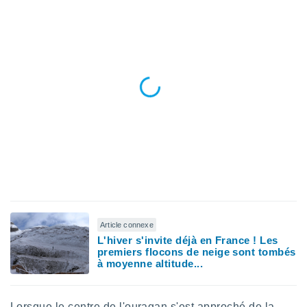
logies
e
s
tez pas
ation de
, vous
z à
à notre
.com.
 cas,
us
ns que
s
ires
Article connexe
urer la
L'hiver s'invite déjà en France ! Les
on sur le
premiers flocons de neige sont tombés
 seront
à moyenne altitude...
, et que
ies ne
as
Lorsque le centre de l'ouragan s'est approché de la