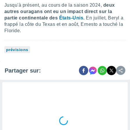
nées
Jusqu'à présent, au cours de la saison 2024,
deux
lles sur
autres ouragans ont eu un impact direct sur la
d'un
partie continentale des
États-Unis
.
En juillet, Beryl a
égitime,
frappé la côte du Texas et en août, Ernesto a touché la
vous
Floride.
vous
 Pour ce
ous
etirer
prévisions
ement
 opposer
Partager sur:
ement
nées à
ment en
 sur «
res
» ou
e
que de
kies
ite web.
t nos