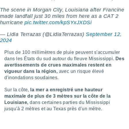
lisé en
The scene in Morgan City, Louisiana after Francine
 de
. Vous
made landfall just 30 miles from here as a CAT 2
rouver
hurricane
pic.twitter.com/kpSYxJXDSi
ations
— Lidia Terrazas (@LidiaTerrazas)
September 12,
re
2024
que de
kies
Plus de 100 millimètres de pluie peuvent s'accumuler
r votre
dans les États du sud autour du fleuve Mississippi.
Des
ement à
ment en
avertissements de crues maximales restent en
sur le
vigueur dans la région,
avec un risque élevé
d'inondations soudaines.
res des
kies
Sur la côte,
la mer a enregistré une hauteur
le au
maximale de plus de 3 mètres sur la côte de la
page de
Louisiane,
dans certaines parties du Mississippi
te web.
jusqu'à 2 mètres et au Texas près d'un mètre.
MENT,
 les