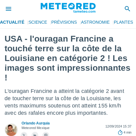
ACTUALITÉ
SCIENCE
PRÉVISIONS
ASTRONOMIE
PLANTES
e
ntialité
USA - l'ouragan Francine a
enu de
touché terre sur la côte de la
o.com
o.com) a
Louisiane en catégorie 2 ! Les
aré par
images sont impressionnantes
onnels
!
arantir
té des
ions
L'ouragan Francine a atteint la catégorie 2 avant
. Vous
de toucher terre sur la côte de la Louisiane, les
accéder
vents maximums soutenus ont atteint 155 km/h
e en
 les
avec des rafales encore plus importantes.
s :
Orlando Aurquia
12/09/2024 15:37
Meteored Mexique
4 min
r les