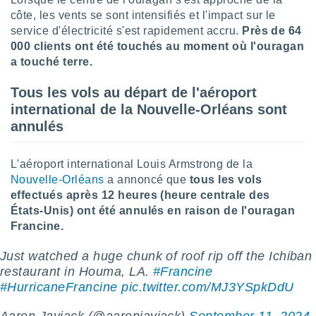
pour
côte, les vents se sont intensifiés et l'impact sur le
 le
ement
service d'électricité s'est rapidement accru.
Près de 64
afficher
000 clients ont été touchés au moment où l'ouragan
licité ou
a touché terre.
enu
lisé,
Tous les vols au départ de l'aéroport
e vous
international de la Nouvelle-Orléans sont
r de la
annulés
 non
lisée.
L'aéroport international Louis Armstrong de la
uvez
Nouvelle-Orléans
a annoncé que
tous les vols
effectués après 12 heures (heure centrale des
ation des
États-Unis) ont été annulés en raison de l'ouragan
et
Francine.
à notre
 par le
Just watched a huge chunk of roof rip off the Ichiban
 cette
ion en
restaurant in Houma, LA.
#Francine
sur le
#HurricaneFrancine
pic.twitter.com/MJ3YSpkDdU
«
».