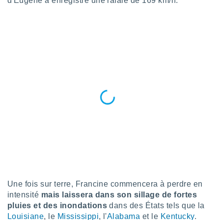
d'Eugène a enregistré une rafale de 169 km/h.
n «
 et
r »,
cédez au
 et vous
z
ation de
qu'ils
 nous ou
aires,
nt de
t
er le
ement
te, ainsi
per un
écifique
Une fois sur terre, Francine commencera à perdre en
us
intensité
mais laissera dans son sillage de fortes
de la
pluies et des inondations
dans des États tels que la
 et du
Louisiane
, le
Mississippi
, l'
Alabama
et le
Kentucky
.