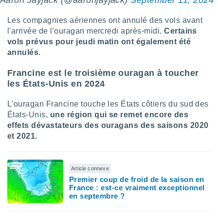
Aaron Jayjack (@aaronjayjack)
September 11, 2024
tre
Les compagnies aériennes ont annulé des vols avant
ement,
l'arrivée de l'ouragan mercredi après-midi.
Certains
enaires
vols prévus pour jeudi matin ont également été
s des
annulés.
 des
nts
Francine est le troisième ouragan à toucher
 ou des
les États-Unis en 2024
gies
es pour
 accéder
L'ouragan Francine touche les États côtiers du sud des
r des
États-Unis,
une région qui se remet encore des
effets dévastateurs des ouragans des saisons 2020
lles
et 2021.
ue votre
r ce site
 IP et
Article connexe
ifiants
Premier coup de froid de la saison en
es.
France : est-ce vraiment exceptionnel
en septembre ?
eurs
traiter