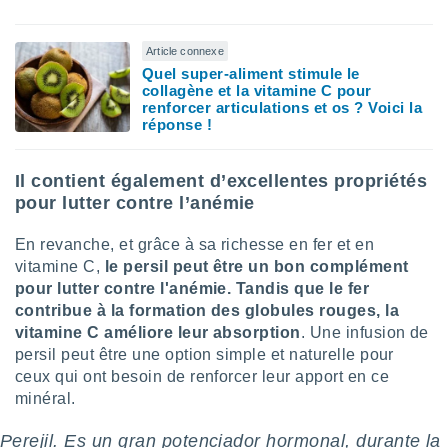
nées
lles sur
d'un
Article connexe
égitime,
Quel super-aliment stimule le
vous
collagène et la vitamine C pour
vous
renforcer articulations et os ? Voici la
réponse !
 Pour ce
ous
etirer
Il contient également d’excellentes propriétés
pour lutter contre l’anémie
ement
 opposer
ement
En revanche, et grâce à sa richesse en fer et en
nées à
vitamine C,
le persil peut être un bon complément
ment en
pour lutter contre l'anémie. Tandis que le fer
 sur «
contribue à la formation des globules rouges, la
res
» ou
vitamine C améliore leur absorption
. Une infusion de
e
que de
persil peut être une option simple et naturelle pour
kies
ceux qui ont besoin de renforcer leur apport en ce
ite web.
minéral.
t nos
Perejil. Es un gran potenciador hormonal, durante la