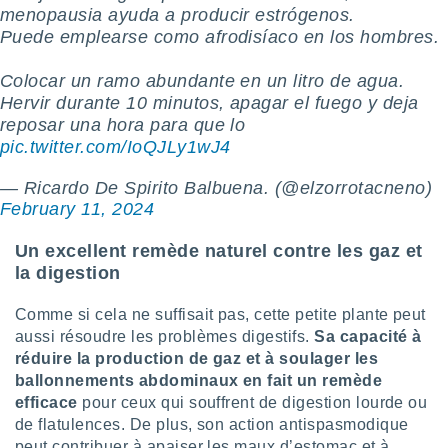
ires
menopausia ayuda a producir estrógenos.
ons le
Puede emplearse como afrodisíaco en los hombres.
ent des
es
 :
Colocar un ramo abundante en un litro de agua.
Hervir durante 10 minutos, apagar el fuego y deja
et/ou
reposar una hora para que lo
 à des
ions sur
pic.twitter.com/IoQJLy1wJ4
eil,
des
— Ricardo De Spirito Balbuena. (@elzorrotacneno)
limitées
February 11, 2024
nner la
Un excellent remède naturel contre les gaz et
, créer
la digestion
ils pour
ité
lisée,
Comme si cela ne suffisait pas, cette petite plante peut
des
aussi résoudre les problèmes digestifs.
Sa capacité à
our
réduire la production de gaz et à soulager les
nner des
ballonnements abdominaux en fait un remède
és
efficace
pour ceux qui souffrent de digestion lourde ou
lisées,
de flatulences. De plus, son action antispasmodique
s profils
peut contribuer à apaiser les maux d’estomac et à
enus