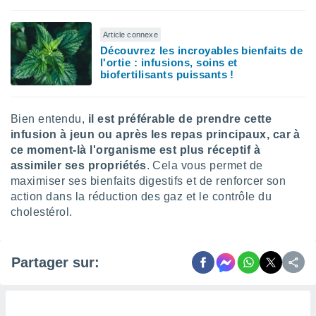
 utiliser
nées
 pour
Article connexe
nner le
Découvrez les incroyables bienfaits de
.
l'ortie : infusions, soins et
biofertilisants puissants !
 de
isation
 et
Bien entendu,
il est préférable de prendre cette
ation par
 de
infusion à jeun ou après les repas principaux, car à
l,
ce moment-là l'organisme est plus réceptif à
s et
assimiler ses propriétés
. Cela vous permet de
maximiser ses bienfaits digestifs et de renforcer son
lisés,
action dans la réduction des gaz et le contrôle du
de
cholestérol.
ance des
és et du
, études
ce et
Partager sur:
pement
ces.
os 1199