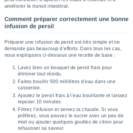
lisés,
améliorer le transit intestinal.
des
our
Comment préparer correctement une bonne
nner des
infusion de persil
s
lisés,
la
Préparer une infusion de persil est très simple et ne
ance des
demande pas beaucoup d’efforts. Dans tous les cas,
s,
nous expliquons ci-dessous une recette de base :
la
ance des
s,
Lavez bien un bouquet de persil frais pour
dre les
éliminer tout résidu.
par le
Faites bouillir 500 millilitres d'eau dans une
casserole.
ques ou
Ajoutez le persil frais à l'eau bouillante et laissez
inaisons
ées
reposer 10 minutes.
nt de
Filtrez l'infusion et servez-la chaude. Si vous
tes
préférez, vous pouvez le sucrer avec un peu de
,
miel ou ajouter quelques gouttes de citron pour
er et
rehausser sa saveur.
r les