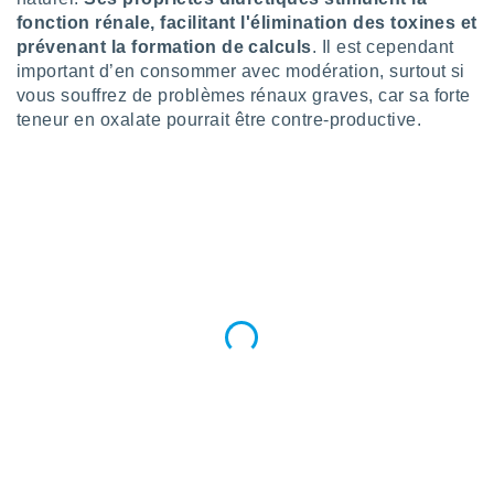
fonction rénale, facilitant l'élimination des toxines et
tre
ement,
prévenant la formation de calculs
. Il est cependant
important d’en consommer avec modération, surtout si
enaires
vous souffrez de problèmes rénaux graves, car sa forte
s des
teneur en oxalate pourrait être contre-productive.
 des
nts
 ou des
gies
es pour
 accéder
r des
lles
ue votre
r ce site
 IP et
ifiants
es.
eurs
traiter