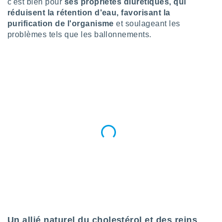
c'est bien pour
ses propriétés diurétiques, qui
logies
e
réduisent la rétention d'eau, favorisant la
s
purification de l'organisme
et soulageant les
problèmes tels que les ballonnements.
tez pas
ation de
, vous
z à
à notre
.com.
 cas,
us
ns que
s
ires
urer la
on sur le
 seront
, et que
ies ne
as
Un allié naturel du cholestérol et des reins