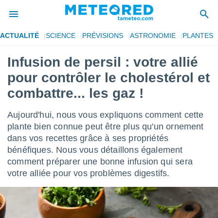
ACTUALITÉ
SCIENCE
PRÉVISIONS
ASTRONOMIE
PLANTES
e
ntialité
Infusion de persil : votre allié
enu de
pour contrôler le cholestérol et
o.com
o.com) a
combattre... les gaz !
aré par
Aujourd'hui, nous vous expliquons comment cette
onnels
arantir
plante bien connue peut être plus qu'un ornement
té des
dans vos recettes grâce à ses propriétés
ions
bénéfiques. Nous vous détaillons également
. Vous
comment préparer une bonne infusion qui sera
accéder
e en
votre alliée pour vos problèmes digestifs.
 les
s :
r les