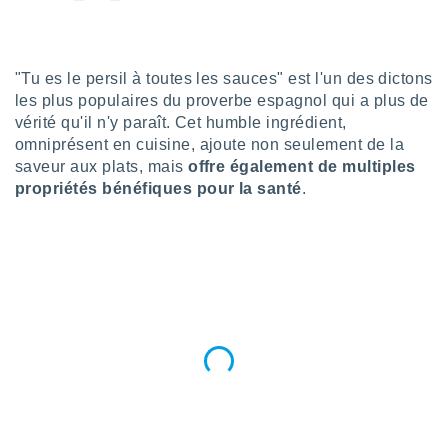
n «
 et
r »,
cédez au
"Tu es le persil à toutes les sauces" est l'un des dictons
 et vous
les plus populaires du proverbe espagnol qui a plus de
z
ation de
vérité qu'il n'y paraît. Cet humble ingrédient,
omniprésent en cuisine, ajoute non seulement de la
qu'ils
saveur aux plats, mais
offre également de multiples
 nous ou
propriétés bénéfiques pour la santé
.
aires,
nt de
t
er le
ement
te, ainsi
per un
écifique
us
de la
 et du