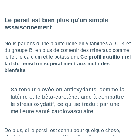
lisé en
 de
. Vous
Le persil est bien plus qu'un simple
rouver
assaisonnement
ations
re
Nous parlons d'une plante riche en vitamines A, C, K et
que de
du groupe B, en plus de contenir des minéraux comme
kies
r votre
le fer, le calcium et le potassium.
Ce profil nutritionnel
ement à
fait du persil un superaliment aux multiples
ment en
bienfaits
.
sur le
res des
Sa teneur élevée en antioxydants, comme la
kies
lutéine et le bêta-carotène, aide à combattre
le au
page de
le stress oxydatif, ce qui se traduit par une
te web.
meilleure santé cardiovasculaire.
MENT,
De plus, si le persil est connu pour quelque chose,
 les