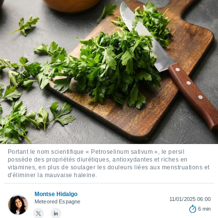
s et
r
tement
cité
ue
lisée,
ACCEPTER
ur des
ET
ions
CONTINUER
es par le
 cookies
PARAMÈTRES
gies
es, nous
de
 notre
afin de
Portant le nom scientifique « Petroselinum sativum », le persil
r à vous
possède des propriétés diurétiques, antioxydantes et riches en
vitamines, en plus de soulager les douleurs liées aux menstruations et
r
d'éliminer la mauvaise haleine.
ment des
 de très
Montse Hidalgo
alité.
11/01/2025 06:00
Meteored Espagne
6 min
ant sur