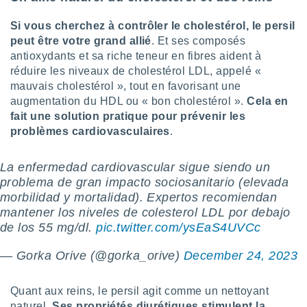
pour
 le
Si vous cherchez à contrôler le cholestérol, le persil
ement
peut être votre grand allié
. Et ses composés
afficher
licité ou
antioxydants et sa riche teneur en fibres aident à
enu
réduire les niveaux de cholestérol LDL, appelé «
lisé,
mauvais cholestérol », tout en favorisant une
e vous
augmentation du HDL ou « bon cholestérol ».
Cela en
fait une solution pratique pour prévenir les
r de la
problèmes cardiovasculaires
.
 non
lisée.
La enfermedad cardiovascular sigue siendo un
uvez
problema de gran impacto sociosanitario (elevada
morbilidad y mortalidad). Expertos recomiendan
ation des
et
mantener los niveles de colesterol LDL por debajo
à notre
de los 55 mg/dl.
pic.twitter.com/ysEaS4UVCc
 par le
 cette
— Gorka Orive (@gorka_orive)
December 24, 2023
ion en
sur le
«
Quant aux reins, le persil agit comme un nettoyant
».
naturel.
Ses propriétés diurétiques stimulent la