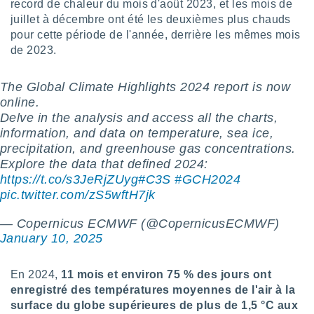
pour
record de chaleur du mois d'août 2023, et les mois de
 le
juillet à décembre ont été les deuxièmes plus chauds
ement
pour cette période de l'année, derrière les mêmes mois
afficher
de 2023.
licité ou
enu
lisé,
The Global Climate Highlights 2024 report is now
e vous
online.
Delve in the analysis and access all the charts,
r de la
information, and data on temperature, sea ice,
precipitation, and greenhouse gas concentrations.
 non
lisée.
Explore the data that defined 2024:
uvez
https://t.co/s3JeRjZUyg
#C3S
#GCH2024
pic.twitter.com/zS5wftH7jk
ation des
et
— Copernicus ECMWF (@CopernicusECMWF)
à notre
January 10, 2025
 par le
 cette
ion en
En 2024,
11 mois et environ 75 % des jours ont
sur le
enregistré des températures moyennes de l'air à la
«
surface du globe supérieures de plus de 1,5 °C aux
».