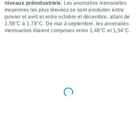
niveaux préindustriels.
Les anomalies mensuelles
tre
moyennes les plus élevées se sont produites entre
ement,
janvier et avril et entre octobre et décembre, allant de
1,58°C à 1,78°C. De mai à septembre, les anomalies
enaires
mensuelles étaient comprises entre 1,48°C et 1,54°C.
s des
 des
nts
 ou des
gies
es pour
 accéder
r des
lles
ue votre
r ce site
 IP et
ifiants
es.
eurs
traiter