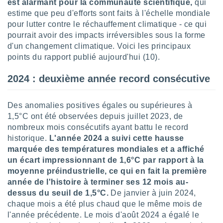
est alarmant pour la communauté scientifique,
qui
logies
e
estime que peu d'efforts sont faits à l'échelle mondiale
s
pour lutter contre le réchauffement climatique - ce qui
pourrait avoir des impacts irréversibles sous la forme
tez pas
d'un changement climatique. Voici les principaux
ation de
points du rapport publié aujourd'hui (10).
, vous
z à
2024 : deuxième année record consécutive
à notre
.com.
Des anomalies positives égales ou supérieures à
 cas,
1,5°C ont été observées depuis juillet 2023, de
us
nombreux mois consécutifs ayant battu le record
ns que
historique.
L'année 2024 a suivi cette hausse
s
marquée des températures mondiales et a affiché
ires
un écart impressionnant de 1,6°C par rapport à la
urer la
moyenne préindustrielle, ce qui en fait la première
on sur le
année de l'histoire à terminer ses 12 mois au-
 seront
dessus du seuil de 1,5°C.
De janvier à juin 2024,
, et que
chaque mois a été plus chaud que le même mois de
ies ne
l'année précédente. Le mois d'août 2024 a égalé le
as