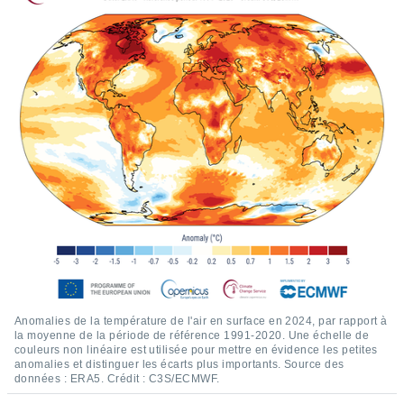
lisés,
des
our
nner des
s
lisés,
la
ance des
s,
la
ance des
s,
dre les
par le
ques ou
inaisons
ées
Anomalies de la température de l'air en surface en 2024, par rapport à
nt de
la moyenne de la période de référence 1991-2020. Une échelle de
tes
couleurs non linéaire est utilisée pour mettre en évidence les petites
,
anomalies et distinguer les écarts plus importants. Source des
er et
données : ERA5. Crédit : C3S/ECMWF.
r les