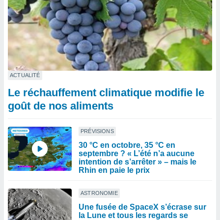
ACTUALITÉ
Le réchauffement climatique modifie le
goût de nos aliments
PRÉVISIONS
30 °C en octobre, 35 °C en
septembre ? « L’été n’a aucune
intention de s’arrêter » – mais le
Rhin en paie le prix
ASTRONOMIE
Une fusée de SpaceX s’écrase sur
la Lune et tous les regards se