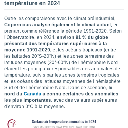
ires
température en 2024
ons le
ent des
es
Outre les comparaisons avec le climat préindustriel,
 :
Copernicus analyse également le climat actuel,
en
et/ou
prenant comme référence la période 1991-2020. Selon
 à des
l'Observatoire, en 2024,
environ 91 % du globe
ions sur
présentait des températures supérieures à la
eil,
moyenne 1991-2020,
et les océans tropicaux (entre
des
les latitudes 20°S-20°N) et les zones terrestres des
limitées
latitudes moyennes (20°-60°N) de l'hémisphère Nord
nner la
étaient les principaux responsables des anomalies de
, créer
température, suivis par les zones terrestres tropicales
ils pour
et les océans des latitudes moyennes de l'hémisphère
ité
Sud et de l'hémisphère Nord. Dans ce scénario,
le
lisée,
nord du
Canada
a connu certaines des anomalies
des
les plus importantes,
avec des valeurs supérieures
our
nner des
d'environ 3°C à la moyenne.
és
lisées,
s profils
enus