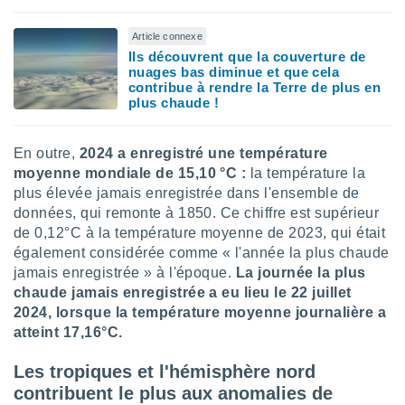
nées
lles sur
Article connexe
d'un
Ils découvrent que la couverture de
égitime,
nuages bas diminue et que cela
vous
contribue à rendre la Terre de plus en
vous
plus chaude !
 Pour ce
ous
etirer
En outre,
2024 a enregistré une température
moyenne mondiale de 15,10 °C :
la température la
ement
plus élevée jamais enregistrée dans l'ensemble de
 opposer
données, qui remonte à 1850. Ce chiffre est supérieur
ement
de 0,12°C à la température moyenne de 2023, qui était
nées à
ment en
également considérée comme « l'année la plus chaude
 sur «
jamais enregistrée » à l'époque.
La journée la plus
res
» ou
chaude jamais enregistrée a eu lieu le 22 juillet
e
2024, lorsque la température moyenne journalière a
que de
atteint 17,16°C.
kies
ite web.
Les tropiques et l'hémisphère nord
t nos
contribuent le plus aux anomalies de