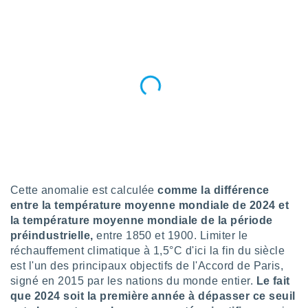
lisé en
 de
. Vous
rouver
ations
re
que de
kies
r votre
ement à
ment en
sur le
Cette anomalie est calculée
comme la différence
res des
entre la température moyenne mondiale de 2024 et
kies
le au
la température moyenne mondiale de la période
page de
préindustrielle,
entre 1850 et 1900. Limiter le
te web.
réchauffement climatique à 1,5°C d'ici la fin du siècle
est l'un des principaux objectifs de l'Accord de Paris,
MENT,
signé en 2015 par les nations du monde entier.
Le fait
que 2024 soit la première année à dépasser ce seuil
 les