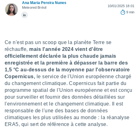
n «
Ana Maria Pereira Nunes
10/01/2025 18:01
 et
Meteored Brésil
9 min
r »,
cédez au
 et vous
z
ation de
Ce n'est pas un scoop que la planète Terre se
réchauffe,
mais l'année 2024 vient d'être
qu'ils
 nous ou
officiellement déclarée la plus chaude jamais
aires,
enregistrée et la première à dépasser la barre des
1,5 °C au-dessus de la moyenne par l'observatoire
nt de
Copernicus,
le service de l'Union européenne chargé
t
du changement climatique. Copernicus fait partie du
er le
programme spatial de l'Union européenne et est conçu
ement
te, ainsi
pour surveiller et fournir des données détaillées sur
l'environnement et le changement climatique. Il est
per un
responsable de l'une des bases de données
écifique
climatiques les plus utilisées au monde : la réanalyse
us
ERA5, qui sert de référence à cette analyse.
de la
 et du