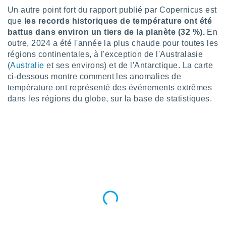
 utiliser
Un autre point fort du rapport publié par Copernicus est
nées
que
les records historiques de température ont été
 pour
battus dans environ un tiers de la planète (32 %).
En
nner le
.
outre, 2024 a été l'année la plus chaude pour toutes les
régions continentales, à l'exception de l'Australasie
 de
(
Australie
et ses environs) et de l'Antarctique. La carte
isation
ci-dessous montre comment les anomalies de
 et
ation par
température ont représenté des événements extrêmes
 de
dans les régions du globe, sur la base de statistiques.
l,
s et
lisés,
de
ance des
és et du
, études
ce et
pement
ces.
os 1199