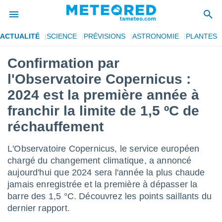
ACTUALITÉ
SCIENCE
PRÉVISIONS
ASTRONOMIE
PLANTES
e
ntialité
Confirmation par
enu de
l'Observatoire Copernicus :
o.com
o.com) a
2024 est la première année à
aré par
franchir la limite de 1,5 ºC de
onnels
réchauffement
arantir
té des
ions
L'Observatoire Copernicus, le service européen
. Vous
chargé du changement climatique, a annoncé
accéder
aujourd'hui que 2024 sera l'année la plus chaude
e en
 les
jamais enregistrée et la première à dépasser la
barre des 1,5 °C. Découvrez les points saillants du
s :
dernier rapport.
r les