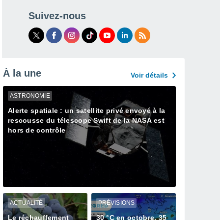
Suivez-nous
À la une
Voir détails
ASTRONOMIE
Alerte spatiale : un satellite privé envoyé à la
rescousse du télescope Swift de la NASA est
hors de contrôle
ACTUALITÉ
PRÉVISIONS
Le réchauffement
30 °C en octobre, 35