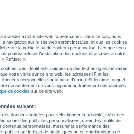
!
quelqu'un à 16 millions de kilomètres ?
dent dans la communication spatiale, avec
ez à accéder à notre site web tameteo.com. Dans ce cas, nous
tance équivalant à 40 fois la distance
 navigation sur le site web seront installés, et que les cookies
ficher de la publicité ou du contenu personnalisé, bien que vous
ous pouvez refuser l'installation des cookies et accéder à notre
n « Refuser ».
 cookies, des identifiants uniques ou des technologies similaires
que votre visite sur ce site web, les adresses IP et les
s données personnelles sur la base d'un intérêt légitime, auquel
 votre consentement ou vous opposer au traitement des données
tique de cookies
sur ce site web.
onnées suivant :
r des données limitées pour sélectionner la publicité, créer des
sélectionner des publicités personnalisées, créer des profils de
 des contenus personnalisés, mesurer la performance des
s publics par le biais de statistiques ou de combinaisons de