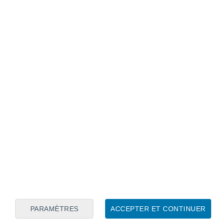
ransmitted via laser beyond the Moon,
craft communicate.
2YaQIn
pic.twitter.com/NUaSzB53kv
ber 17, 2023
hnologique a été très réussie !
Le
nement les ressources terrestres et le
ollaboration entre les équipes d'opérations
ons du DSOC, Meera Srinivasan, a déclaré
restait encore beaucoup de travail à faire,
ssi à transmettre, recevoir et décoder
apide sur de plus grandes
PARAMÈTRES
ACCEPTER ET CONTINUER