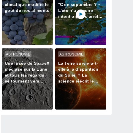
climatique modifie le
°C en septembre ? «
goût de nos aliments
L’été n’a aucune
intention de s’arrêter
» – mais le Rhin en
paie le prix
ASTRONOMIE
ASTRONOMIE
Une fusée de SpaceX
La Terre survivra-t-
s’écrase sur la Lune
elle à la disparition
et tous les regards
du Soleil ? La
se tournent vers
science réécrit le
notre satellite à la
dernier jour de notre
recherche du cratère
planète