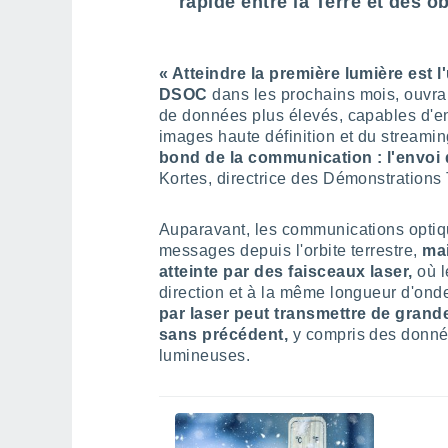
rapide entre la Terre et des o
« Atteindre la première lumière est 
DSOC
dans les prochains mois, ouvra
de données plus élevés, capables d'en
images haute définition et du streami
bond de la communication : l'envoi
Kortes, directrice des Démonstration
Auparavant, les communications optiqu
messages depuis l'orbite terrestre,
mai
atteinte par des faisceaux laser,
où 
direction et à la même longueur d'ond
par laser peut transmettre de grand
sans précédent,
y compris des donnée
lumineuses.