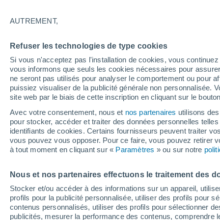
millions de kilomètres 
AUTREMENT,
Vous imaginez-vous communiquer avec 
Refuser les technologies de type cookies
La NASA a révélé un jalon sans précé
Si vous n'acceptez pas l'installation de cookies, vous continu
un message reçu par la Terre à une dis
vous informons que seuls les cookies nécessaires pour assurer la
entre la Lune et la Terre.
ne seront pas utilisés pour analyser le comportement ou pour af
puissiez visualiser de la publicité générale non personnalisée. V
site web par le biais de cette inscription en cliquant sur le bouto
Avec votre consentement, nous et
nos partenaires
utilisons des
pour stocker, accéder et traiter des données personnelles telles 
identifiants de cookies. Certains fournisseurs peuvent traiter vo
vous pouvez vous opposer. Pour ce faire, vous pouvez retirer
à tout moment en cliquant sur «
Paramètres
» ou sur notre
poli
Nous et nos partenaires effectuons le traitement des d
Stocker et/ou accéder à des informations sur un appareil, utilise
profils pour la publicité personnalisée, utiliser des profils pour 
contenus personnalisés, utiliser des profils pour sélectionner
publicités, mesurer la performance des contenus, comprendre le