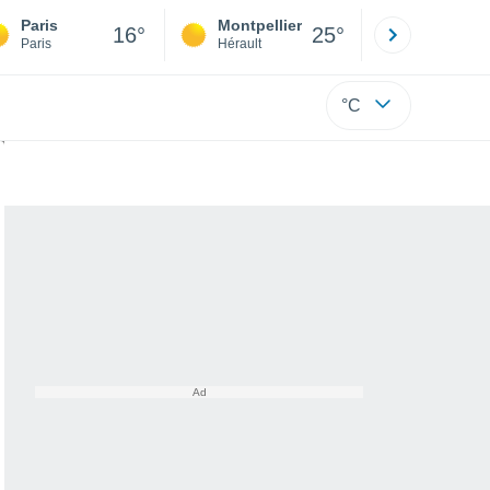
Paris
Montpellier
Besançon
16°
25°
Paris
Hérault
Doubs
°C
ns de kilomètres !