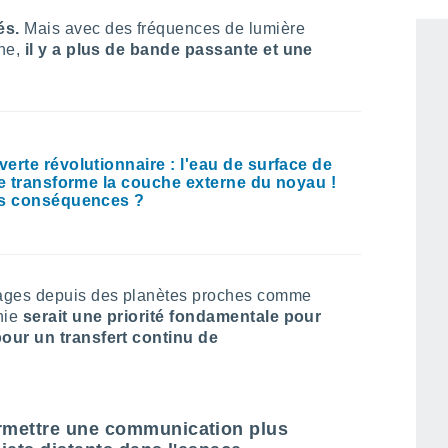
nt des ondes radio pour communiquer
és.
Mais avec des fréquences de lumière
he,
il y a plus de bande passante et une
erte révolutionnaire : l'eau de surface de
re transforme la couche externe du noyau !
es conséquences ?
sages depuis des planètes proches comme
nie
serait une priorité fondamentale pour
pour un transfert continu de
ermettre une communication plus