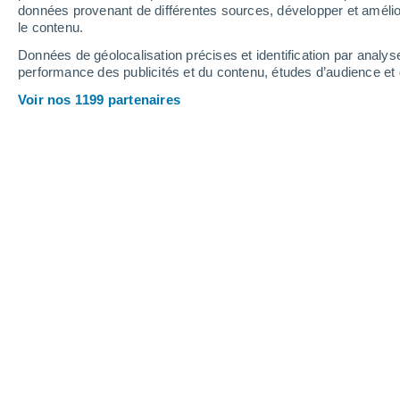
données provenant de différentes sources, développer et amélior
le contenu.
Données de géolocalisation précises et identification par analys
performance des publicités et du contenu, études d’audience e
Voir nos 1199 partenaires
Un message transmis par laser est arrivé sur Terre depuis 
Source : ProleR
Karen Teixeira
23/11/2023
Meteored Brésil
La
NASA
a récemment démontré une t
transmettre des messages à une dis
environ 40 fois la distance entre la Lu