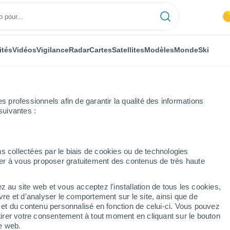
ités
Vidéos
Vigilance
Radar
Cartes
Satellites
Modèles
Monde
Ski
ONOMIE
PLANTES
LOISIRS
professionnels afin de garantir la qualité des informations
suivantes :
s collectées par le biais de cookies ou de technologies
nuer à vous proposer gratuitement des contenus de très haute
re a reçu un message envoyé par laser depuis une distance de 16 millio
z au site web et vous acceptez l'installation de tous les cookies,
vre et d'analyser le comportement sur le site, ainsi que de
 a reçu un message
é et du contenu personnalisé en fonction de celui-ci. Vous pouvez
tirer votre consentement à tout moment en cliquant sur le bouton
is une distance de 16
te web.