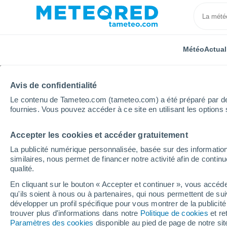
Météo
Actual
TOUTES
ACTUALITÉ
SCIENCE
PRÉVISIONS
ASTR
Avis de confidentialité
Le contenu de Tameteo.com (tameteo.com) a été préparé par des 
fournies. Vous pouvez accéder à ce site en utilisant les options 
Accepter les cookies et accéder gratuitement
La publicité numérique personnalisée, basée sur des information
similaires, nous permet de financer notre activité afin de conti
qualité.
Accueil
Actualités
Actualité
Alerte NASA : la Ter
En cliquant sur le bouton « Accepter et continuer », vous accéde
qu'ils soient à nous ou à partenaires, qui nous permettent de sui
Alerte NASA : la Terre
développer un profil spécifique pour vous montrer de la publicit
trouver plus d'informations dans notre
Politique de cookies
et re
envoyé par laser depu
Paramètres des cookies
disponible au pied de page de notre si