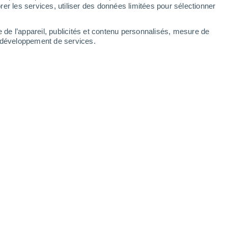
er les services, utiliser des données limitées pour sélectionner
e de l’appareil, publicités et contenu personnalisés, mesure de
t développement de services.
une distance record et inédite de 16 millions de kilomètres.
 14:29
5 min
echnologie
qui pourrait aider à
tance de 16 millions de kilomètres,
soit
ne et la Terre. C'est la première fois que
des