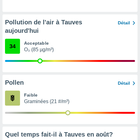
pour
 le
ement
afficher
Pollution de l'air à Tauves
Détail
licité ou
aujourd'hui
enu
lisé,
e vous
Acceptable
34
O₃ (85 µg/m³)
r de la
 non
lisée.
uvez
Pollen
Détail
ation des
Faible
et
Graminées (21 #/m³)
à notre
 par le
 cette
ion en
sur le
«
Quel temps fait-il à Tauves en
août
?
».