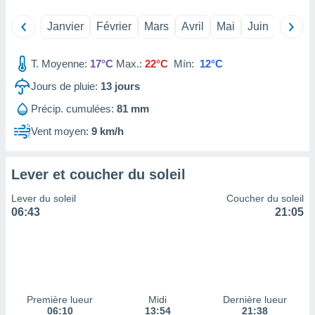
tre
Janvier
Février
Mars
Avril
Mai
Juin
Juillet
ement,
enaires
T. Moyenne:
17°C
Max.:
22°C
Mín:
12°C
s des
 des
Jours de pluie:
13
jours
nts
Précip. cumulées:
81 mm
 ou des
gies
Vent moyen:
9 km/h
es pour
 accéder
r des
Lever et coucher du soleil
lles
Lever du soleil
Coucher du soleil
ue votre
06:43
21:05
r ce site
 IP et
ifiants
es.
eurs
Première lueur
Midi
Dernière lueur
traiter
06:10
13:54
21:38