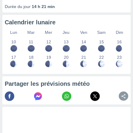
nées
Durée du jour
14 h 21 min
lles sur
d'un
égitime,
Calendrier lunaire
vous
vous
Lun
Mar
Mer
Jeu
Ven
Sam
Dim
 Pour ce
10
11
12
13
14
15
16
ous
etirer
17
18
19
20
21
22
23
ement
 opposer
ement
nées à
ment en
Partager les prévisions météo
 sur «
res
» ou
e
que de
kies
ite web.
t nos