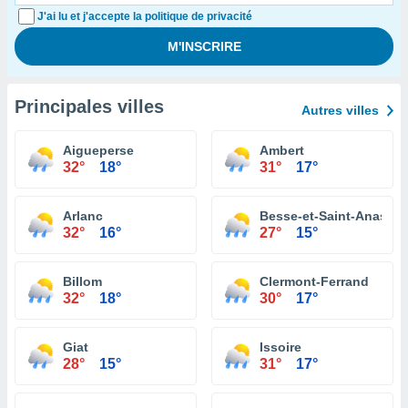
J'ai lu et j'accepte la politique de privacité
Principales villes
Autres villes
Aigueperse
Ambert
32°
18°
31°
17°
Arlanc
Besse-et-Saint-Anastai
32°
16°
27°
15°
Billom
Clermont-Ferrand
32°
18°
30°
17°
Giat
Issoire
28°
15°
31°
17°