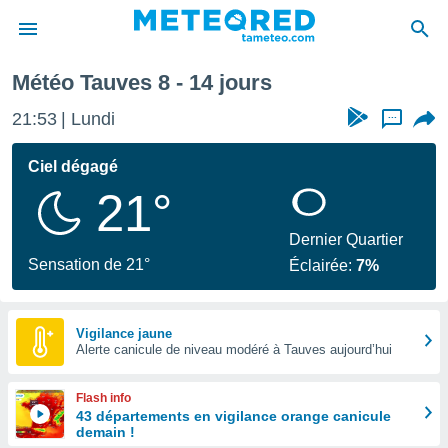
Semaine prochaine
Météo Tauves 8 - 14 jours
e
ntialité
21:53
Lundi
...
enu de
o.com
Ciel dégagé
o.com) a
21°
aré par
onnels
Dernier Quartier
arantir
Sensation de 21°
Éclairée:
7%
té des
ions
. Vous
accéder
Vigilance jaune
e en
Alerte canicule de niveau modéré à Tauves aujourd’hui
 les
Flash info
s :
43 départements en vigilance orange canicule
demain !
r les