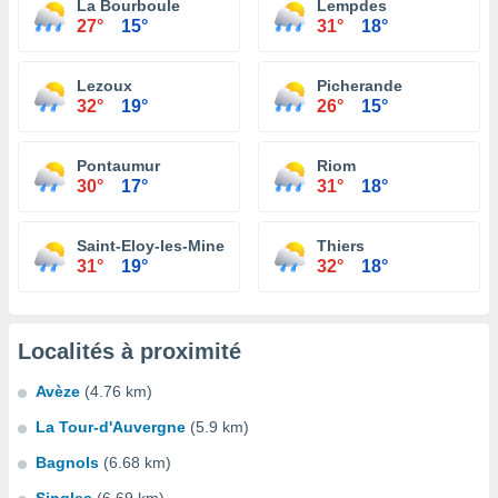
La Bourboule
Lempdes
27°
15°
31°
18°
Lezoux
Picherande
32°
19°
26°
15°
Pontaumur
Riom
30°
17°
31°
18°
Saint-Eloy-les-Mines
Thiers
31°
19°
32°
18°
Localités à proximité
Avèze
(4.76 km)
La Tour-d'Auvergne
(5.9 km)
Bagnols
(6.68 km)