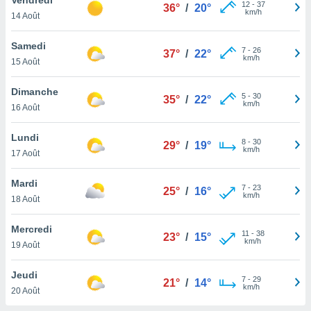
n «
12
-
37
36°
/
20°
km/h
14 Août
 et
r »,
cédez au
Samedi
7
-
26
37°
/
22°
 et vous
km/h
15 Août
z
ation de
Dimanche
5
-
30
35°
/
22°
km/h
16 Août
qu'ils
 nous ou
aires,
Lundi
8
-
30
29°
/
19°
km/h
17 Août
nt de
t
Mardi
7
-
23
er le
25°
/
16°
km/h
18 Août
ement
te, ainsi
Mercredi
11
-
38
23°
/
15°
km/h
per un
19 Août
écifique
us
Jeudi
7
-
29
de la
21°
/
14°
km/h
20 Août
 et du