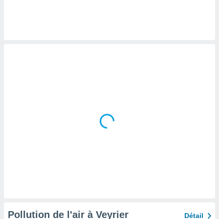
logies
e
s
tez pas
ation de
, vous
z à
à notre
.com.
 cas,
us
ns que
s
ires
urer la
on sur le
 seront
, et que
ies ne
as
Pollution de l'air à Veyrier
Détail