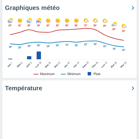
lisé en
Graphiques météo
 de
. Vous
rouver
29°
32°
35°
33°
32°
35°
35°
36°
37°
35°
29°
25°
23°
ations
re
22°
22°
que de
21°
20°
20°
20°
20°
19°
19°
18°
18°
16°
15°
kies
r votre
15
10
16
17
ement à
12
14
18
19
11
13
8
9
7
Sam
Dim
Ven
Sam
Lun
Mar
Dim
Lun
Mer
Ven
Mar
Mer
Jeu
ment en
Maximum
Minimum
Pluie
sur le
res des
Température
kies
le au
page de
te web.
MENT,
 les