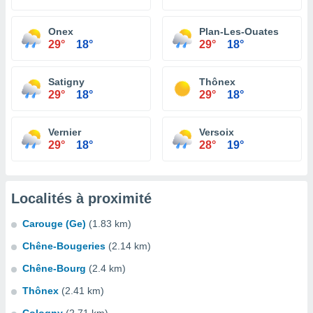
Onex
Plan-Les-Ouates
29°
18°
29°
18°
Satigny
Thônex
29°
18°
29°
18°
Vernier
Versoix
29°
18°
28°
19°
Localités à proximité
Carouge (Ge)
(1.83 km)
Chêne-Bougeries
(2.14 km)
Chêne-Bourg
(2.4 km)
Thônex
(2.41 km)