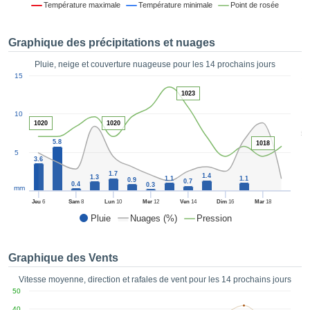
Température maximale
Température minimale
Point de rosée
es et
éder
tement
Graphique des précipitations et nuages
licité
Pluie, neige et couverture nuageuse pour les 14 prochains jours
rique
1
15
alisée,
ACCEPTER
1023
sur des
ET
ations
10
CONTINUER
es par le
1020
1020
5
 cookies
5.8
1018
 de
PARAMÈTRES
5
3.6
logies
es, nous
1.7
1.4
1.3
1.1
1.1
0.9
0.7
0.4
0.3
et de
mm
r notre
Jeu
6
Sam
8
Lun
10
Mer
12
Ven
14
Dim
16
Mar
18
 afin de
Pluie
Nuages (%)
Pression
r à vous
oser
ment des
Graphique des Vents
 de très
ualité.
Vitesse moyenne, direction et rafales de vent pour les 14 prochains jours
50
uant sur
40