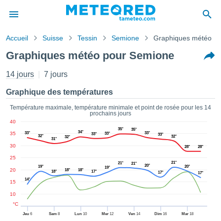
Accueil
Suisse
Tessin
Semione
Graphiques météo
s de
Graphiques météo pour Semione
ntialité
tenu de
14 jours
7 jours
eo.com
o.com) a
Graphique des températures
paré par
es
Température maximale, température minimale et point de rosée pour les 14
prochains jours
ionnels
40
garantir
35°
35°
34°
35
33°
33°
ité des
33°
33°
33°
32°
32°
32°
31°
ations
30
28°
28°
s. Vous
25
accéder
21°
21°
21°
20°
19°
20°
19°
20
18°
18°
ite en
18°
17°
17°
17°
14°
ant les
15
ions
10
ntes :
°C
Jeu
6
Sam
8
Lun
10
Mer
12
Ven
14
Dim
16
Mar
18
er les