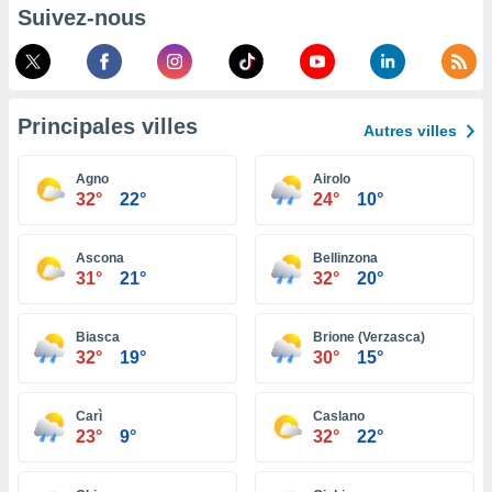
pour
Suivez-nous
 le
ement
afficher
licité ou
enu
Principales villes
lisé,
Autres villes
e vous
Agno
Airolo
r de la
32°
22°
24°
10°
 non
lisée.
Ascona
Bellinzona
uvez
31°
21°
32°
20°
ation des
et
Biasca
Brione (Verzasca)
32°
19°
30°
15°
à notre
 par le
 cette
Carì
Caslano
ion en
23°
9°
32°
22°
sur le
«
».