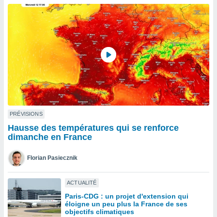
n «
 et
r »,
cédez au
 et vous
z
ation de
qu'ils
 nous ou
aires,
nt de
PRÉVISIONS
t
Hausse des températures qui se renforce
er le
dimanche en France
ement
te, ainsi
Florian Pasiecznik
per un
écifique
ACTUALITÉ
us
Paris-CDG : un projet d'extension qui
de la
éloigne un peu plus la France de ses
 et du
objectifs climatiques