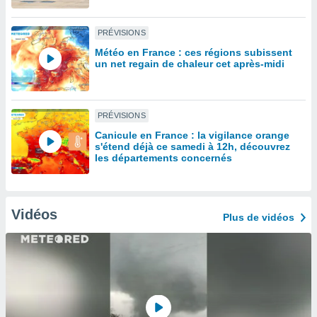
lisé en
 de
PRÉVISIONS
. Vous
rouver
Météo en France : ces régions subissent
un net regain de chaleur cet après-midi
ations
re
que de
PRÉVISIONS
kies
r votre
Canicule en France : la vigilance orange
ement à
s'étend déjà ce samedi à 12h, découvrez
les départements concernés
ment en
sur le
res des
kies
Vidéos
Plus de vidéos
le au
page de
te web.
MENT,
 les