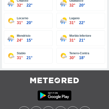
Chiasso
Giubiasco
32°
22°
32°
20°
tre
ement,
Locarno
Lugano
enaires
31°
20°
31°
22°
s des
 des
nts
Mendrisio
Morbio Inferiore
 ou des
24°
15°
31°
21°
gies
es pour
 accéder
Stabio
Tenero-Contra
r des
31°
21°
30°
18°
lles
ue votre
r ce site
 IP et
ifiants
es.
eurs
traiter