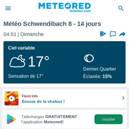
e prochaine
Météo Schwendibach 8 - 14 jours
e
ntialité
04:51
Dimanche
...
enu de
o.com
Ciel variable
o.com) a
17°
aré par
onnels
Dernier Quartier
arantir
Sensation de 17°
Éclairée:
15%
té des
ions
. Vous
accéder
Flash info
e en
Encore de la chaleur !
 les
Téléchargez
GRATUITEMENT
s :
Installer
l’application
Meteored!
r les