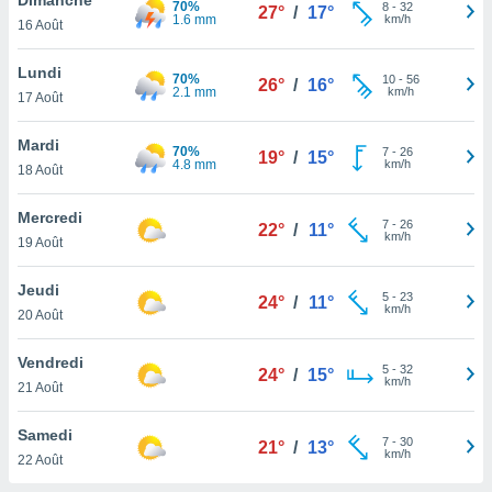
70%
n «
8
-
32
27°
/
17°
1.6 mm
km/h
16 Août
 et
r »,
cédez au
Lundi
70%
10
-
56
26°
/
16°
 et vous
2.1 mm
km/h
17 Août
z
ation de
Mardi
70%
7
-
26
19°
/
15°
4.8 mm
km/h
18 Août
qu'ils
 nous ou
aires,
Mercredi
7
-
26
22°
/
11°
km/h
19 Août
nt de
t
Jeudi
5
-
23
er le
24°
/
11°
km/h
20 Août
ement
te, ainsi
Vendredi
5
-
32
24°
/
15°
km/h
per un
21 Août
écifique
us
Samedi
7
-
30
de la
21°
/
13°
km/h
22 Août
 et du