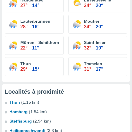
Kandersteg
La Neuveville
27°
14°
34°
20°
Lauterbrunnen
Moutier
28°
16°
34°
20°
Mürren - Schilthorn
Saint-Imier
22°
11°
32°
19°
Thun
Tramelan
29°
15°
31°
17°
Localités à proximité
Thun
(1.15 km)
Homberg
(1.54 km)
Steffisburg
(2.94 km)
Heiligenschwendi
(3.3 km)