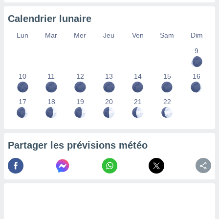
nées
lles sur
Calendrier lunaire
d'un
égitime,
Lun
Mar
Mer
Jeu
Ven
Sam
Dim
vous
9
vous
 Pour ce
ous
10
11
12
13
14
15
16
etirer
ement
17
18
19
20
21
22
 opposer
ement
nées à
ment en
Partager les prévisions météo
 sur «
res
» ou
e
que de
kies
ite web.
t nos