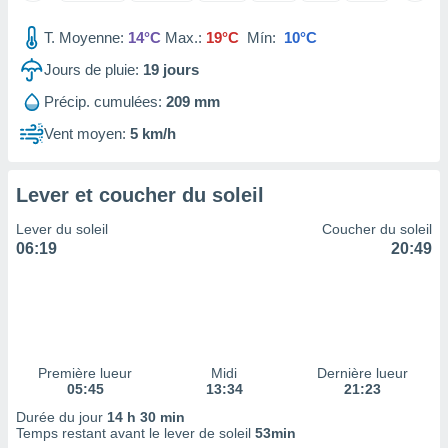
tre
T. Moyenne:
14°C
Max.:
19°C
Mín:
10°C
ement,
Jours de pluie:
19
jours
enaires
s des
Précip. cumulées:
209 mm
 des
Vent moyen:
5 km/h
nts
 ou des
gies
Lever et coucher du soleil
es pour
 accéder
Lever du soleil
Coucher du soleil
r des
06:19
20:49
lles
ue votre
r ce site
 IP et
ifiants
Première lueur
Midi
Dernière lueur
es.
05:45
13:34
21:23
Durée du jour
14 h 30 min
eurs
Temps restant avant le lever de soleil
53min
traiter