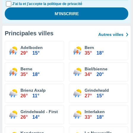
J'ai lu et j'accepte la politique de privacité
Principales villes
Autres villes
Adelboden
Bern
29°
15°
35°
18°
Berne
Biel/bienne
35°
18°
34°
20°
Brienz Axalp
Grindelwald
26°
11°
27°
15°
Grindelwald - First
Interlaken
26°
14°
33°
18°