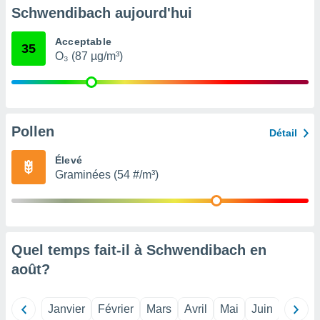
pour
Schwendibach aujourd'hui
 le
ement
Acceptable
afficher
35
O₃ (87 µg/m³)
licité ou
enu
lisé,
e vous
r de la
Pollen
Détail
 non
Élevé
lisée.
Graminées (54 #/m³)
uvez
ation des
et
à notre
 par le
Quel temps fait-il à Schwendibach en
 cette
août
?
ion en
sur le
«
Janvier
Février
Mars
Avril
Mai
Juin
Juillet
».