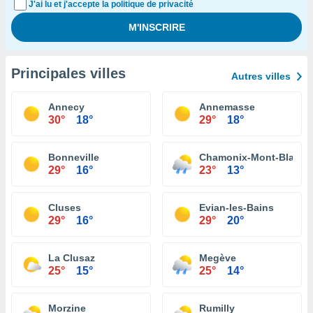
J'ai lu et j'accepte la politique de privacité
Principales villes
Autres villes
Annecy
Annemasse
30°
18°
29°
18°
Bonneville
Chamonix-Mont-Blanc
29°
16°
23°
13°
Cluses
Evian-les-Bains
29°
16°
29°
20°
La Clusaz
Megève
25°
15°
25°
14°
Morzine
Rumilly