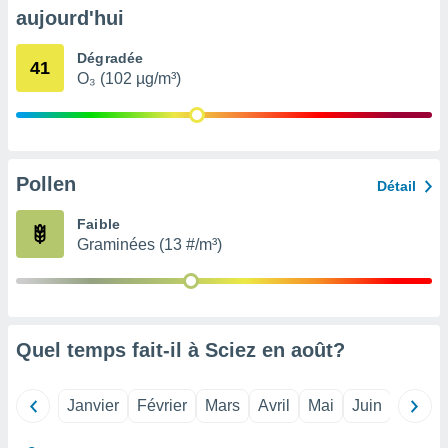
pour
aujourd'hui
 le
ement
Dégradée
afficher
41
O₃ (102 µg/m³)
licité ou
enu
lisé,
e vous
r de la
Pollen
Détail
 non
Faible
lisée.
Graminées (13 #/m³)
uvez
ation des
et
à notre
 par le
Quel temps fait-il à Sciez en
août
?
 cette
ion en
sur le
Janvier
Février
Mars
Avril
Mai
Juin
Juillet
«
».