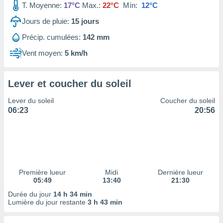
T. Moyenne:
17°C
Max.:
22°C
Mín:
12°C
tre
ement,
Jours de pluie:
15
jours
Précip. cumulées:
142 mm
enaires
s des
Vent moyen:
5 km/h
 des
nts
 ou des
Lever et coucher du soleil
gies
es pour
Lever du soleil
Coucher du soleil
 accéder
06:23
20:56
r des
lles
ue votre
r ce site
 IP et
Première lueur
Midi
Dernière lueur
05:49
13:40
21:30
ifiants
es.
Durée du jour
14 h 34 min
Lumière du jour restante
3 h 43 min
eurs
traiter