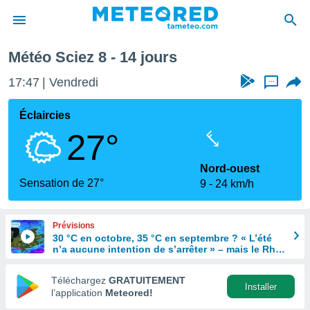
maine prochaine
Météo Sciez 8 - 14 jours
e
ntialité
17:47
Vendredi
...
enu de
o.com
Éclaircies
o.com) a
27°
aré par
onnels
Nord-ouest
arantir
Sensation de 27°
9
24 km/h
té des
ions
. Vous
Prévisions
accéder
30 °C en octobre, 35 °C en septembre ? « L’été
e en
n’a aucune intention de s’arrêter » – mais le Rhin
 les
en paie le prix
Téléchargez
GRATUITEMENT
s :
Installer
l’application
Meteored!
r les