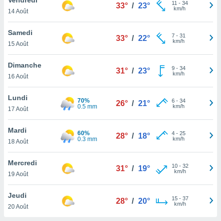
n «
11
-
34
33°
/
23°
km/h
14 Août
 et
r »,
cédez au
Samedi
7
-
31
33°
/
22°
 et vous
km/h
15 Août
z
ation de
Dimanche
9
-
34
31°
/
23°
km/h
16 Août
qu'ils
 nous ou
aires,
Lundi
70%
6
-
34
26°
/
21°
0.5 mm
km/h
17 Août
nt de
t
Mardi
60%
4
-
25
er le
28°
/
18°
0.3 mm
km/h
18 Août
ement
te, ainsi
Mercredi
10
-
32
31°
/
19°
km/h
per un
19 Août
écifique
us
Jeudi
15
-
37
de la
28°
/
20°
km/h
20 Août
 et du