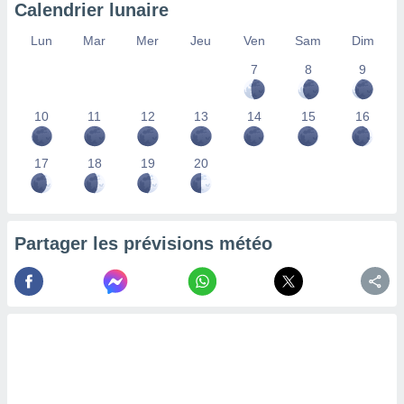
Calendrier lunaire
nées
lles sur
Lun
Mar
Mer
Jeu
Ven
Sam
Dim
d'un
égitime,
7
8
9
vous
vous
 Pour ce
10
11
12
13
14
15
16
ous
etirer
17
18
19
20
ement
 opposer
ement
nées à
Partager les prévisions météo
ment en
 sur «
res
» ou
e
que de
kies
ite web.
t nos