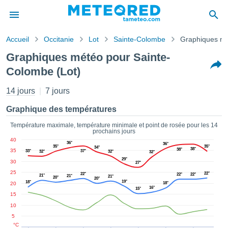
Accueil
Occitanie
Lot
Sainte-Colombe
Graphiques m
s de
Graphiques météo pour Sainte-
ntialité
Colombe (Lot)
tenu de
eo.com
14 jours
7 jours
o.com) a
paré par
Graphique des températures
es
ionnels
Température maximale, température minimale et point de rosée pour les 14
garantir
prochains jours
ité des
40
36°
36°
35°
35°
ations
34°
38°
38°
35
33°
37°
32°
32°
32°
s. Vous
29°
30
27°
accéder
25
22°
22°
22°
22°
21°
21°
ite en
21°
20°
20°
19°
18°
20
18°
ant les
16°
15°
15
ions
10
ntes :
5
°C
er les