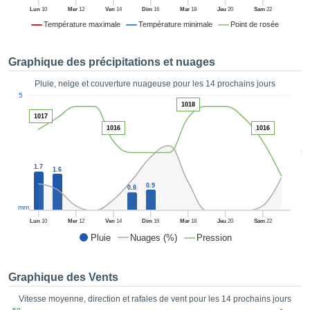
es et
Lun
10
Mer
12
Ven
14
Dim
16
Mar
18
Jeu
20
Sam
22
éder
Température maximale
Température minimale
Point de rosée
tement
licité
Graphique des précipitations et nuages
rique
alisée,
Pluie, neige et couverture nuageuse pour les 14 prochains jours
ACCEPTER
1
sur des
5
ET
1018
ations
CONTINUER
1017
es par le
1016
1016
 cookies
 de
PARAMÈTRES
5
logies
1.7
1.6
es, nous
0.9
et de
0.8
r notre
mm
 afin de
Lun
10
Mer
12
Ven
14
Dim
16
Mar
18
Jeu
20
Sam
22
r à vous
Pluie
Nuages (%)
Pression
oser
ment des
 de très
Graphique des Vents
ualité.
Vitesse moyenne, direction et rafales de vent pour les 14 prochains jours
uant sur