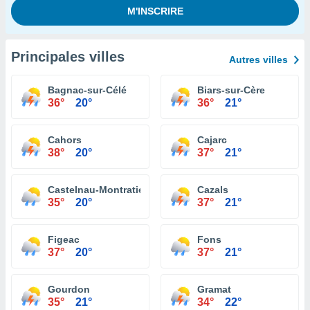
Principales villes
Autres villes
Bagnac-sur-Célé
Biars-sur-Cère
36°
20°
36°
21°
Cahors
Cajarc
38°
20°
37°
21°
Castelnau-Montratier
Cazals
35°
20°
37°
21°
Figeac
Fons
37°
20°
37°
21°
Gourdon
Gramat
35°
21°
34°
22°