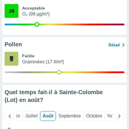
nées
Acceptable
lles sur
39
O₃ (98 µg/m³)
d'un
égitime,
vous
vous
 Pour ce
ous
Pollen
Détail
etirer
Faible
ement
Graminées (17 #/m³)
 opposer
ement
nées à
ment en
 sur «
res
» ou
Quel temps fait-il à Sainte-Colombe
e
(Lot) en
août
?
que de
kies
ite web.
Mai
Juin
Juillet
Août
Septembre
Octobre
Novembre
t nos