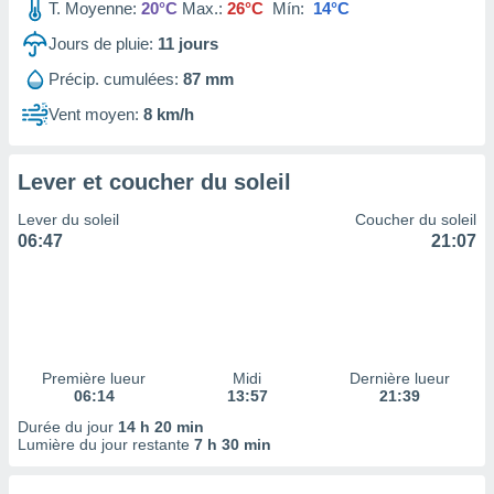
ires
T. Moyenne:
20°C
Max.:
26°C
Mín:
14°C
ons le
Jours de pluie:
11
jours
ent des
es
Précip. cumulées:
87 mm
 :
Vent moyen:
8 km/h
et/ou
 à des
ions sur
eil,
Lever et coucher du soleil
des
Lever du soleil
Coucher du soleil
limitées
06:47
21:07
nner la
, créer
ils pour
ité
lisée,
des
Première lueur
Midi
Dernière lueur
our
06:14
13:57
21:39
nner des
Durée du jour
14 h 20 min
és
Lumière du jour restante
7 h 30 min
lisées,
s profils
enus