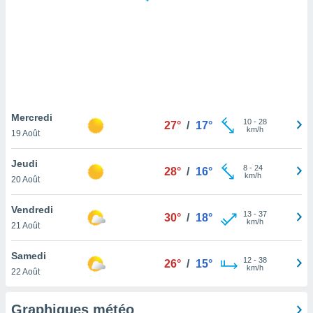
logies
e
s
tez pas
ation de
, vous
z à
à notre
Mercredi
10
-
28
27°
/
17°
km/h
19 Août
.com.
 cas,
Jeudi
8
-
24
us
28°
/
16°
km/h
20 Août
ns que
s
Vendredi
13
-
37
30°
/
18°
ires
km/h
21 Août
urer la
on sur le
Samedi
12
-
38
 seront
26°
/
15°
km/h
22 Août
, et que
ies ne
as
Graphiques météo