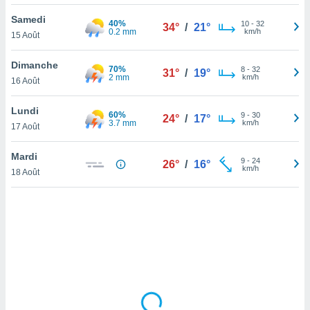
lisé en
Samedi
 de
40%
10
-
32
34°
/
21°
0.2 mm
km/h
15 Août
. Vous
rouver
Dimanche
70%
8
-
32
31°
/
19°
ations
2 mm
km/h
16 Août
re
que de
Lundi
60%
kies
9
-
30
24°
/
17°
3.7 mm
km/h
17 Août
r votre
ement à
ment en
Mardi
9
-
24
26°
/
16°
sur le
km/h
18 Août
res des
kies
le au
page de
te web.
MENT,
 les