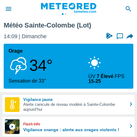
Météo Sainte-Colombe (Lot)
e
ntialité
14:09
Dimanche
...
enu de
o.com
Orage
o.com) a
34°
aré par
onnels
UV
7 Élevé
FPS
arantir
Sensation de 33°
15-25
té des
ions
. Vous
Vigilance jaune
accéder
Alerte canicule de niveau modéré à Sainte-Colombe
e en
aujourd’hui
 les
s :
Flash info
Vigilance orange : alerte aux orages violents !
r les