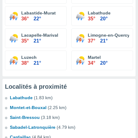
Labastide-Murat
Labathude
36°
22°
35°
20°
Lacapelle-Marival
Limogne-en-Quercy
35°
21°
37°
21°
Luzech
Martel
38°
21°
34°
20°
Localités à proximité
Labathude
(1.83 km)
Montet-et-Bouxal
(2.25 km)
Saint-Bressou
(3.18 km)
Sabadel-Latronquière
(4.79 km)
Cardaillac
(4.84 km)