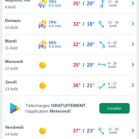
70%
n «
17
-
45
35°
/
20°
0.2 mm
km/h
9 Août
 et
r »,
cédez au
Demain
70%
12
-
34
32°
/
18°
 et vous
4.6 mm
km/h
10 Août
z
ation de
Mardi
50%
9
-
29
32°
/
20°
0.9 mm
km/h
11 Août
qu'ils
 nous ou
aires,
Mercredi
8
-
20
35°
/
20°
km/h
12 Août
nt de
t
Jeudi
9
-
27
er le
36°
/
21°
km/h
13 Août
ement
te, ainsi
Téléchargez
GRATUITEMENT
per un
Installer
l’application
Meteored!
écifique
us
de la
Vendredi
12
-
30
37°
/
23°
 et du
km/h
14 Août