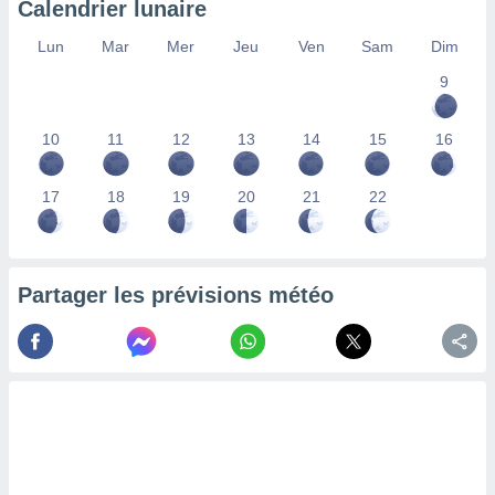
Calendrier lunaire
lisés,
des
Lun
Mar
Mer
Jeu
Ven
Sam
Dim
our
9
nner des
s
lisés,
10
11
12
13
14
15
16
la
ance des
s,
17
18
19
20
21
22
la
ance des
s,
dre les
Partager les prévisions météo
par le
ques ou
inaisons
ées
nt de
tes
,
er et
r les