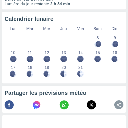
nées
Lumière du jour restante
2 h 34 min
lles sur
d'un
Calendrier lunaire
égitime,
vous
Lun
Mar
Mer
Jeu
Ven
Sam
Dim
vous
 Pour ce
8
9
ous
etirer
10
11
12
13
14
15
16
ement
 opposer
17
18
19
20
21
ement
nées à
ment en
 sur «
res
» ou
Partager les prévisions météo
e
que de
kies
ite web.
t nos