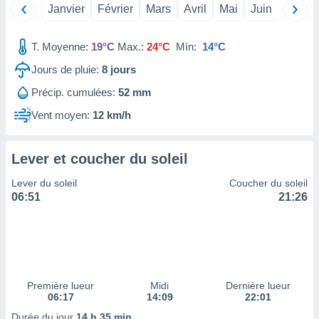
Janvier
Février
Mars
Avril
Mai
Juin
Juillet
tre
ement,
T. Moyenne:
19°C
Max.:
24°C
Mín:
14°C
enaires
Jours de pluie:
8
jours
s des
 des
Précip. cumulées:
52 mm
nts
 ou des
Vent moyen:
12 km/h
gies
es pour
 accéder
Lever et coucher du soleil
r des
Lever du soleil
Coucher du soleil
lles
06:51
21:26
ue votre
r ce site
 IP et
ifiants
es.
Première lueur
Midi
Dernière lueur
06:17
14:09
22:01
eurs
traiter
Durée du jour
14 h 35 min