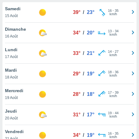
n «
 et
Samedi
16
-
35
39°
/
23°
r »,
km/h
15 Août
cédez au
 et vous
Dimanche
13
-
34
z
34°
/
20°
km/h
16 Août
ation de
qu'ils
Lundi
14
-
27
33°
/
21°
 nous ou
km/h
17 Août
aires,
Mardi
18
-
36
nt de
29°
/
19°
km/h
18 Août
t
er le
Mercredi
ement
17
-
39
28°
/
18°
km/h
te, ainsi
19 Août
per un
Jeudi
19
-
44
écifique
31°
/
17°
km/h
20 Août
us
de la
Vendredi
 et du
16
-
35
34°
/
19°
km/h
21 Août