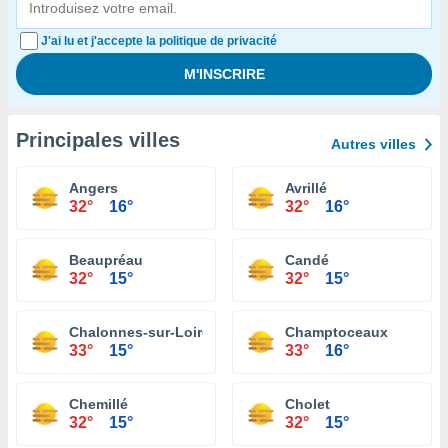
J'ai lu et j'accepte la politique de privacité
Principales villes
Autres villes
Angers
Avrillé
32°
16°
32°
16°
Beaupréau
Candé
32°
15°
32°
15°
Chalonnes-sur-Loire
Champtoceaux
33°
15°
33°
16°
Chemillé
Cholet
32°
15°
32°
15°