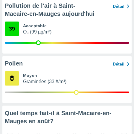
pour
Pollution de l'air à Saint-
Détail
 le
ement
Macaire-en-Mauges aujourd'hui
afficher
licité ou
Acceptable
39
enu
O₃ (99 µg/m³)
lisé,
e vous
r de la
Pollen
 non
Détail
lisée.
uvez
Moyen
Graminées (33 #/m³)
ation des
et
à notre
 par le
 cette
Quel temps fait-il à Saint-Macaire-en-
ion en
sur le
Mauges en
août
?
«
».