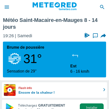
-Mauges
Semaine prochaine
Météo Saint-Macaire-en-Mauges 8 - 14
e
jours
ntialité
enu de
19:26
Samedi
...
o.com
o.com) a
Brume de poussière
aré par
31°
onnels
arantir
Est
té des
Sensation de 29°
ions
6
16 km/h
. Vous
accéder
e en
Flash info
 les
Encore de la chaleur !
s :
Téléchargez
GRATUITEMENT
Installer
r les