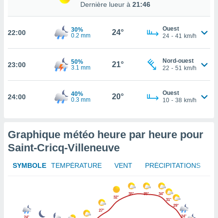
Dernière lueur à
21:46
rouver
ations
Ouest
30%
24°
22:00
re
0.2 mm
24
-
41
km/h
que de
kies
Nord-ouest
50%
r votre
21°
23:00
3.1 mm
22
-
51
km/h
ement à
ment en
sur le
Ouest
40%
20°
24:00
0.3 mm
10
-
38
km/h
res des
kies
le au
Graphique météo heure par heure pour
page de
Saint-Cricq-Villeneuve
te web.
MENT,
SYMBOLE
TEMPÉRATURE
VENT
PRÉCIPITATIONS
 les
logies
35°
35°
34°
32°
31°
e
29°
s
27°
24°
24°