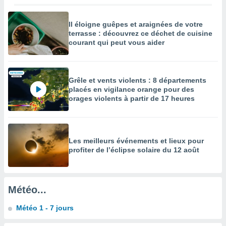
enaires
s des
Il éloigne guêpes et araignées de votre
 des
terrasse : découvrez ce déchet de cuisine
nts
courant qui peut vous aider
 ou des
gies
es pour
 accéder
Grêle et vents violents : 8 départements
r des
placés en vigilance orange pour des
orages violents à partir de 17 heures
lles
ue votre
r ce site
Les meilleurs événements et lieux pour
 IP et
profiter de l’éclipse solaire du 12 août
ifiants
es.
eurs
Météo...
traiter
nées
Météo 1 - 7 jours
lles sur
d'un