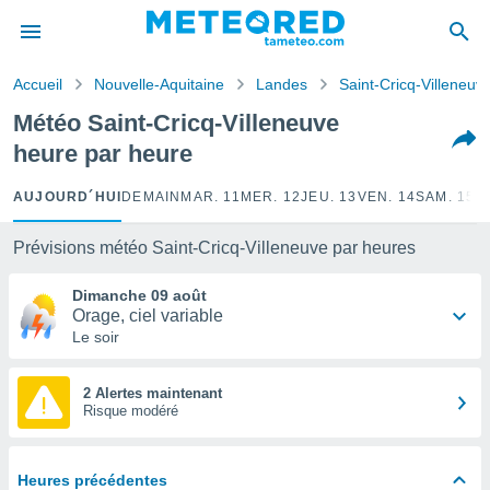
e
ntialité
Accueil
Nouvelle-Aquitaine
Landes
Saint-Cricq-Villeneuv
enu de
o.com
Météo Saint-Cricq-Villeneuve
o.com) a
heure par heure
aré par
onnels
AUJOURD´HUI
DEMAIN
MAR. 11
MER. 12
JEU. 13
VEN. 14
SAM. 15
D
arantir
té des
Prévisions météo Saint-Cricq-Villeneuve par heures
ions
. Vous
Dimanche 09 août
accéder
Orage, ciel variable
e en
Le soir
 les
s :
2 Alertes maintenant
Risque modéré
r les
s et
r
Heures précédentes
tement