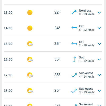
cité
ue
Nord-est
32°
13:00
8
-
23
km/h
lisée,
ACCEPTER
ur des
ET
ions
CONTINUER
Est
34°
14:00
es par le
6
-
22
km/h
 cookies
PARAMÈTRES
gies
Est
35°
15:00
2
-
18
km/h
es, nous
de
 notre
Sud
35°
16:00
afin de
1
-
12
km/h
r à vous
r
Sud-ouest
ment des
35°
17:00
4
-
14
km/h
 de très
alité.
Sud-ouest
ant sur
35°
18:00
3
-
13
km/h
n «
 et
r »,
Sud-ouest