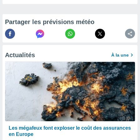
afficher
licité ou
enu
lisé,
Partager les prévisions météo
e vous
r de la
 non
Actualités
lisée.
À la une
uvez
ation des
et
à notre
 par le
 cette
ion en
sur le
«
».
Les mégafeux font exploser le coût des assurances
tre
en Europe
ement,