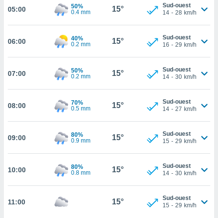
Sud-ouest
50%
15°
05:00
cité
0.4 mm
14
-
28
km/h
ue
lisée,
ACCEPTER
Sud-ouest
40%
ur des
15°
06:00
ET
0.2 mm
16
-
29
km/h
ions
CONTINUER
es par le
 cookies
Sud-ouest
50%
15°
07:00
0.2 mm
PARAMÈTRES
14
-
30
km/h
gies
es, nous
Sud-ouest
70%
de
15°
08:00
0.5 mm
14
-
27
km/h
 notre
afin de
r à vous
Sud-ouest
80%
15°
09:00
0.9 mm
15
-
29
km/h
r
ment des
 de très
Sud-ouest
80%
15°
alité.
10:00
0.8 mm
14
-
30
km/h
ant sur
n «
Sud-ouest
15°
11:00
 et
15
-
29
km/h
r »,