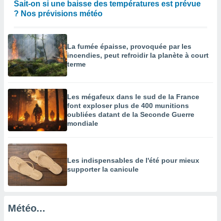
Sait-on si une baisse des températures est prévue
égitime,
? Nos prévisions météo
vous
vous
 Pour ce
ous
La fumée épaisse, provoquée par les
etirer
incendies, peut refroidir la planète à court
terme
ement
 opposer
ement
Les mégafeux dans le sud de la France
nées à
font exploser plus de 400 munitions
ment en
oubliées datant de la Seconde Guerre
 sur «
mondiale
res
» ou
e
que de
kies
Les indispensables de l'été pour mieux
ite web.
supporter la canicule
t nos
ires
ons le
Météo...
ent des