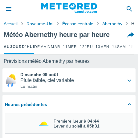
e
ntialité
Accueil
Royaume-Uni
Écosse centrale
Abernethy
Heu
enu de
o.com
Météo Abernethy heure par heure
o.com) a
aré par
AUJOURD´HUI
DEMAIN
MAR. 11
MER. 12
JEU. 13
VEN. 14
SAM. 15
D
onnels
arantir
Prévisions météo Abernethy par heures
té des
ions
Dimanche 09 août
. Vous
Pluie faible, ciel variable
accéder
Le matin
e en
 les
Heures précédentes
s :
r les
Première lueur à
04:44
s et
Lever du soleil à
05h31
r
tement