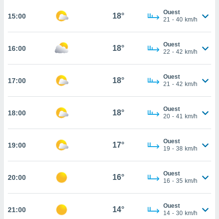
rouver
Ouest
18°
15:00
21
-
40
km/h
ations
re
que de
Ouest
18°
16:00
22
-
42
km/h
kies
r votre
ement à
Ouest
18°
17:00
ment en
21
-
42
km/h
sur le
Ouest
res des
18°
18:00
20
-
41
km/h
kies
le au
page de
Ouest
17°
19:00
te web.
19
-
38
km/h
MENT,
Ouest
16°
20:00
16
-
35
km/h
 les
logies
e
Ouest
14°
21:00
s
14
-
30
km/h