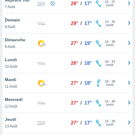
n «
15
-
37
28°
/
17°
km/h
7 Août
 et
r »,
cédez au
Demain
13
-
35
29°
/
17°
 et vous
km/h
8 Août
z
ation de
Dimanche
16
-
39
27°
/
19°
km/h
9 Août
qu'ils
 nous ou
aires,
Lundi
19
-
43
26°
/
18°
km/h
10 Août
nt de
t
Mardi
18
-
39
er le
27°
/
18°
km/h
11 Août
ement
te, ainsi
Mercredi
16
-
40
27°
/
17°
km/h
per un
12 Août
écifique
us
Jeudi
15
-
39
de la
27°
/
17°
km/h
13 Août
 et du