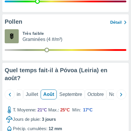
nées
lles sur
d'un
égitime,
Pollen
Détail
vous
vous
Très faible
 Pour ce
Graminées (4 #/m³)
ous
etirer
ement
 opposer
Quel temps fait-il à Póvoa (Leiria) en
ement
nées à
août
?
ment en
 sur «
res
» ou
Mai
Juin
Juillet
Août
Septembre
Octobre
Novembre
e
que de
kies
T. Moyenne:
21°C
Max.:
25°C
Mín:
17°C
ite web.
Jours de pluie:
3
jours
t nos
Précip. cumulées:
12 mm