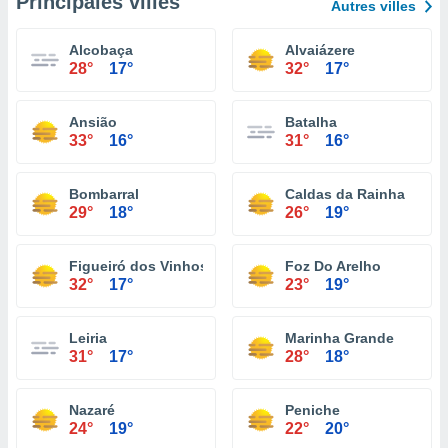
Principales villes
Autres villes
Alcobaça
Alvaiázere
28°
17°
32°
17°
Ansião
Batalha
33°
16°
31°
16°
Bombarral
Caldas da Rainha
29°
18°
26°
19°
Figueiró dos Vinhos
Foz Do Arelho
32°
17°
23°
19°
Leiria
Marinha Grande
31°
17°
28°
18°
Nazaré
Peniche
24°
19°
22°
20°