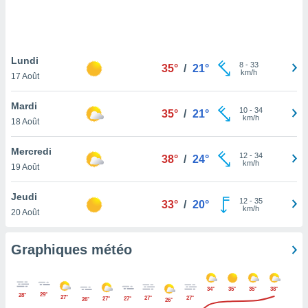
logies
e
s
Lundi
tez pas
8
-
33
35°
/
21°
km/h
ation de
17 Août
, vous
z à
Mardi
10
-
34
35°
/
21°
à notre
km/h
18 Août
.com.
Mercredi
 cas,
12
-
34
38°
/
24°
km/h
us
19 Août
ns que
s
Jeudi
12
-
35
33°
/
20°
km/h
20 Août
ires
urer la
on sur le
Graphiques météo
 seront
, et que
ies ne
34°
35°
35°
38°
29°
as
28°
27°
27°
27°
27°
27°
26°
26°