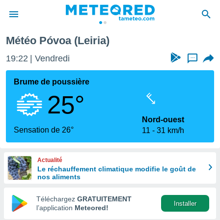
Météo Póvoa (Leiria)
e
ntialité
19:22
Vendredi
...
enu de
o.com
Brume de poussière
o.com) a
25°
aré par
onnels
Nord-ouest
arantir
Sensation de 26°
11
31 km/h
té des
ions
. Vous
Actualité
accéder
Le réchauffement climatique modifie le goût de
e en
nos aliments
 les
Téléchargez
GRATUITEMENT
s :
Installer
l’application
Meteored!
r les