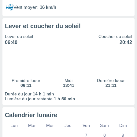
ires
ons le
Vent moyen:
16 km/h
ent des
es
 :
Lever et coucher du soleil
et/ou
Lever du soleil
Coucher du soleil
 à des
06:40
20:42
ions sur
eil,
des
limitées
nner la
, créer
Première lueur
Midi
Dernière lueur
ils pour
06:11
13:41
21:11
ité
Durée du jour
14 h 1 min
lisée,
Lumière du jour restante
1 h 50 min
des
our
nner des
Calendrier lunaire
és
lisées,
Lun
Mar
Mer
Jeu
Ven
Sam
Dim
s profils
7
8
9
enus