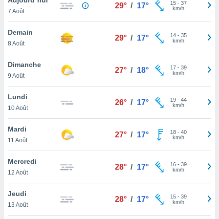
n «
15
-
37
29°
/
17°
km/h
7 Août
 et
r »,
cédez au
Demain
14
-
35
29°
/
17°
 et vous
km/h
8 Août
z
ation de
Dimanche
17
-
39
27°
/
18°
km/h
9 Août
qu'ils
 nous ou
aires,
Lundi
19
-
44
26°
/
17°
km/h
10 Août
nt de
t
Mardi
18
-
40
er le
27°
/
17°
km/h
11 Août
ement
te, ainsi
Mercredi
16
-
39
28°
/
17°
km/h
per un
12 Août
écifique
us
Jeudi
15
-
39
de la
28°
/
17°
km/h
13 Août
 et du