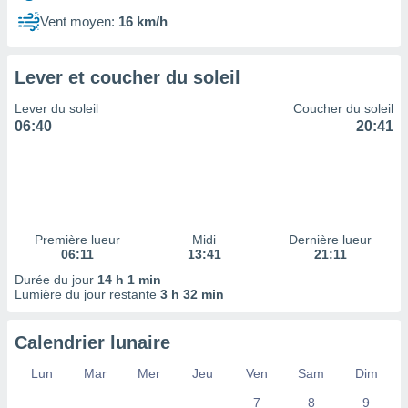
ires
ons le
Vent moyen:
16 km/h
ent des
es
 :
Lever et coucher du soleil
et/ou
Lever du soleil
Coucher du soleil
 à des
06:40
20:41
ions sur
eil,
des
limitées
nner la
, créer
Première lueur
Midi
Dernière lueur
ils pour
06:11
13:41
21:11
ité
Durée du jour
14 h 1 min
lisée,
Lumière du jour restante
3 h 32 min
des
our
nner des
Calendrier lunaire
és
lisées,
Lun
Mar
Mer
Jeu
Ven
Sam
Dim
s profils
7
8
9
enus