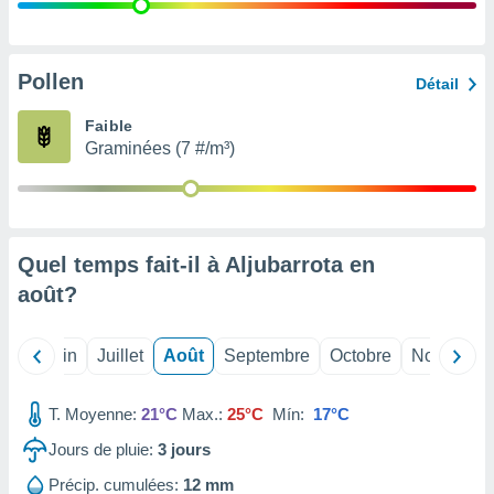
nées
lles sur
d'un
égitime,
Pollen
Détail
vous
vous
Faible
 Pour ce
Graminées (7 #/m³)
ous
etirer
ement
 opposer
Quel temps fait-il à Aljubarrota en
ement
nées à
août
?
ment en
 sur «
res
» ou
Mai
Juin
Juillet
Août
Septembre
Octobre
Novembre
e
que de
kies
T. Moyenne:
21°C
Max.:
25°C
Mín:
17°C
ite web.
Jours de pluie:
3
jours
t nos
Précip. cumulées:
12 mm