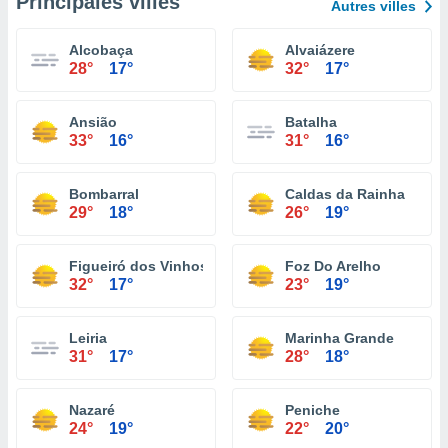
Principales villes
Autres villes
Alcobaça
Alvaiázere
28°
17°
32°
17°
Ansião
Batalha
33°
16°
31°
16°
Bombarral
Caldas da Rainha
29°
18°
26°
19°
Figueiró dos Vinhos
Foz Do Arelho
32°
17°
23°
19°
Leiria
Marinha Grande
31°
17°
28°
18°
Nazaré
Peniche
24°
19°
22°
20°