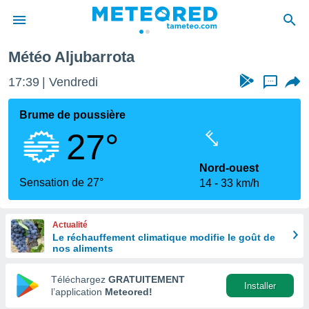
Météo Aljubarrota
e
ntialité
17:39
Vendredi
...
enu de
o.com
Brume de poussière
o.com) a
27°
aré par
onnels
Nord-ouest
arantir
Sensation de 27°
14
33 km/h
té des
ions
. Vous
Actualité
accéder
Le réchauffement climatique modifie le goût de
e en
nos aliments
 les
Téléchargez
GRATUITEMENT
s :
Installer
l’application
Meteored!
r les