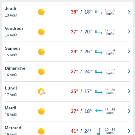
n «
 et
Jeudi
13
-
35
36°
/
18°
r »,
km/h
13 Août
cédez au
 et vous
Vendredi
12
-
35
z
37°
/
20°
km/h
14 Août
ation de
qu'ils
Samedi
15
-
34
39°
/
25°
 nous ou
km/h
15 Août
aires,
Dimanche
16
-
37
nt de
37°
/
24°
km/h
16 Août
t
er le
Lundi
ement
13
-
35
35°
/
17°
km/h
te, ainsi
17 Août
per un
Mardi
13
-
36
écifique
37°
/
18°
km/h
18 Août
us
de la
Mercredi
 et du
10
-
34
41°
/
24°
km/h
19 Août