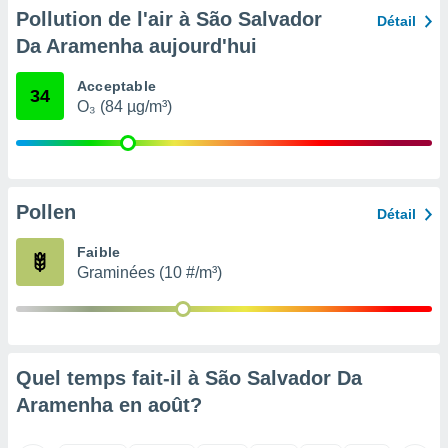
pour
Pollution de l'air à São Salvador
Détail
 le
ement
Da Aramenha aujourd'hui
afficher
licité ou
Acceptable
34
enu
O₃ (84 µg/m³)
lisé,
e vous
r de la
Pollen
 non
Détail
lisée.
uvez
Faible
Graminées (10 #/m³)
ation des
et
à notre
 par le
 cette
Quel temps fait-il à São Salvador Da
ion en
sur le
Aramenha en
août
?
«
».