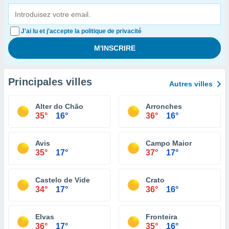
J'ai lu et j'accepte la politique de privacité
Principales villes
Autres villes
Alter do Chão
Arronches
35°
16°
36°
16°
Avis
Campo Maior
35°
17°
37°
17°
Castelo de Vide
Crato
34°
17°
36°
16°
Elvas
Fronteira
36°
17°
35°
16°