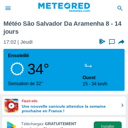
ramenha
Semaine prochaine
Météo São Salvador Da Aramenha 8 - 14
e
jours
ntialité
enu de
17:02
Jeudi
...
o.com
o.com) a
Ensoleillé
aré par
34°
onnels
arantir
Ouest
té des
Sensation de 32°
ions
15
34 km/h
. Vous
accéder
e en
Flash info
 les
Une nouvelle canicule attendue la semaine
prochaine en France !
s :
Téléchargez
GRATUITEMENT
Installer
r les