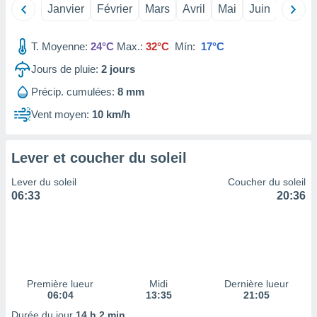
Janvier
Février
Mars
Avril
Mai
Juin
Juillet
tre
ement,
T. Moyenne:
24°C
Max.:
32°C
Mín:
17°C
enaires
Jours de pluie:
2
jours
s des
 des
Précip. cumulées:
8 mm
nts
 ou des
Vent moyen:
10 km/h
gies
es pour
 accéder
Lever et coucher du soleil
r des
Lever du soleil
Coucher du soleil
lles
06:33
20:36
ue votre
r ce site
 IP et
ifiants
es.
Première lueur
Midi
Dernière lueur
06:04
13:35
21:05
eurs
traiter
Durée du jour
14 h 2 min