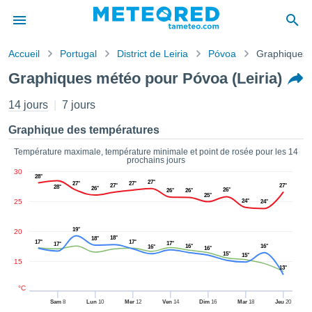
Accueil
Portugal
District de Leiria
Póvoa
Graphiques
s de
Graphiques météo pour Póvoa (Leiria)
ntialité
tenu de
14 jours
7 jours
eo.com
o.com) a
Graphique des températures
paré par
es
Température maximale, température minimale et point de rosée pour les 14
prochains jours
ionnels
30
garantir
28°
27°
27°
27°
27°
27°
28°
ité des
26°
26°
26°
26°
25°
25
24°
ations
24°
s. Vous
accéder
19°
20
18°
18°
ite en
17°
17°
17°
17°
16°
16°
16°
16°
15°
ant les
15°
15
ions
13°
ntes :
°C
Sam
8
Lun
10
Mer
12
Ven
14
Dim
16
Mar
18
Jeu
20
er les