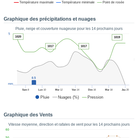
Température maximale
Température minimale
Point de rosée
es et
éder
tement
Graphique des précipitations et nuages
licité
Pluie, neige et couverture nuageuse pour les 14 prochains jours
rique
1
5
alisée,
1020
1019
ACCEPTER
sur des
ET
1017
1017
ations
CONTINUER
es par le
5
 cookies
 de
PARAMÈTRES
logies
es, nous
0.5
et de
mm
r notre
Sam
8
Lun
10
Mer
12
Ven
14
Dim
16
Mar
18
Jeu
20
 afin de
Pluie
Nuages (%)
Pression
r à vous
oser
ment des
Graphique des Vents
 de très
ualité.
Vitesse moyenne, direction et rafales de vent pour les 14 prochains jours
60
uant sur
50