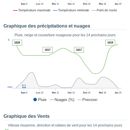
es et
Sam
8
Lun
10
Mer
12
Ven
14
Dim
16
Mar
18
Jeu
20
éder
Température maximale
Température minimale
Point de rosée
tement
licité
Graphique des précipitations et nuages
rique
alisée,
Pluie, neige et couverture nuageuse pour les 14 prochains jours
ACCEPTER
1
sur des
5
ET
1020
1019
ations
CONTINUER
1017
1017
es par le
 cookies
 de
PARAMÈTRES
5
logies
es, nous
et de
r notre
0.1
mm
 afin de
Sam
8
Lun
10
Mer
12
Ven
14
Dim
16
Mar
18
Jeu
20
r à vous
Pluie
Nuages (%)
Pression
oser
ment des
 de très
Graphique des Vents
ualité.
Vitesse moyenne, direction et rafales de vent pour les 14 prochains jours
uant sur