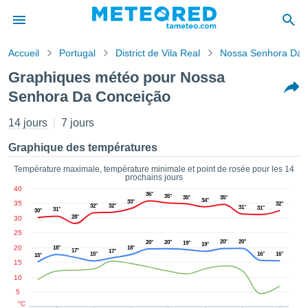
Accueil
Portugal
District de Vila Real
Nossa Senhora Da 
s de
Graphiques météo pour Nossa
ntialité
Senhora Da Conceição
tenu de
eo.com
14 jours
7 jours
o.com) a
paré par
Graphique des températures
es
ionnels
Température maximale, température minimale et point de rosée pour les 14
garantir
prochains jours
ité des
40
36°
35°
35°
35°
ations
34°
33°
35
32°
32°
32°
31°
31°
31°
30°
s. Vous
28°
30
accéder
25
ite en
20°
20°
20°
20°
19°
19°
20
18°
18°
17°
ant les
17°
15°
16°
16°
15°
15
ions
10
ntes :
5
°C
er les