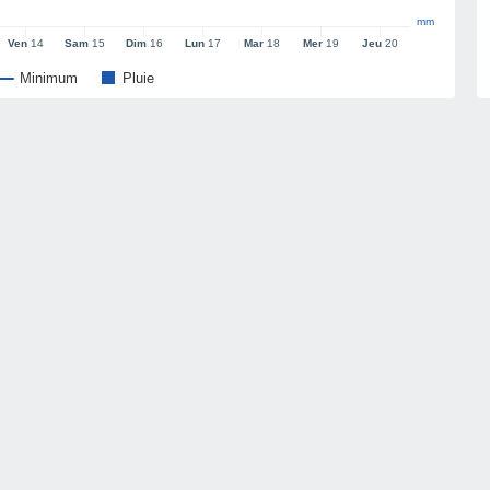
mm
Ven
14
Sam
15
Dim
16
Lun
17
Mar
18
Mer
19
Jeu
20
Minimum
Pluie