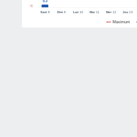
0.3
°C
Sam
8
Dim
9
Lun
10
Mar
11
Mer
12
Jeu
13
Maximum