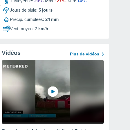
T. Moyenne:
20°C
Max.:
27°C
Mín:
14°C
Jours de pluie:
5
jours
Précip. cumulées:
24 mm
Vent moyen:
7 km/h
Vidéos
Plus de vidéos