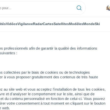
ités
Vidéos
Vigilance
Radar
Cartes
Satellites
Modèles
Monde
Ski
professionnels afin de garantir la qualité des informations
suivantes :
hora Da Conceição
s collectées par le biais de cookies ou de technologies
nuer à vous proposer gratuitement des contenus de très haute
Da Conceição
z au site web et vous acceptez l'installation de tous les cookies,
...
vre et d'analyser le comportement sur le site, ainsi que de
Heure par heure
é et du contenu personnalisé en fonction de celui-ci. Vous pouvez
Pluie avec particules de
tirer votre consentement à tout moment en cliquant sur le bouton
poussière dans les prochaines
te web.