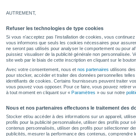
21°
AUTREMENT,
Dernier Qu
Refuser les technologies de type cookies
Éclairée:
2
Sensation de 21°
Si vous n'acceptez pas l'installation de cookies, vous continu
vous informons que seuls les cookies nécessaires pour assurer la
ne seront pas utilisés pour analyser le comportement ou pour af
puissiez visualiser de la publicité générale non personnalisée. V
Actualité
site web par le biais de cette inscription en cliquant sur le bouto
Le réchauffement climatique modifie le goût 
nos aliments
Avec votre consentement, nous et
nos partenaires
utilisons des
pour stocker, accéder et traiter des données personnelles telles 
Météo 1 - 7 jours
Heure par heure
Actualité
Carte 
identifiants de cookies. Certains fournisseurs peuvent traiter vo
vous pouvez vous opposer. Pour ce faire, vous pouvez retirer
à tout moment en cliquant sur «
Paramètres
» ou sur notre
poli
Demain
Lundi
Aujourd´hui
Nous et nos partenaires effectuons le traitement des d
9 Août
10 Août
8 Août
Stocker et/ou accéder à des informations sur un appareil, utilise
profils pour la publicité personnalisée, utiliser des profils pour 
contenus personnalisés, utiliser des profils pour sélectionner
publicités, mesurer la performance des contenus, comprendre le
50%