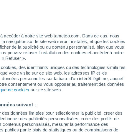
heures
artier
4%
ez à accéder à notre site web tameteo.com. Dans ce cas, nous
 navigation sur le site web seront installés, et que les cookies
ficher de la publicité ou du contenu personnalisé, bien que vous
ous pouvez refuser l'installation des cookies et accéder à notre
n « Refuser ».
de
 cookies, des identifiants uniques ou des technologies similaires
que votre visite sur ce site web, les adresses IP et les
de pluie
Radar de pluie
Satellites
Modèles
s données personnelles sur la base d'un intérêt légitime, auquel
 votre consentement ou vous opposer au traitement des données
tique de cookies
sur ce site web.
Mardi
Mercredi
Jeudi
Vendredi
onnées suivant :
11 Août
12 Août
13 Août
14 Août
r des données limitées pour sélectionner la publicité, créer des
sélectionner des publicités personnalisées, créer des profils de
 des contenus personnalisés, mesurer la performance des
s publics par le biais de statistiques ou de combinaisons de