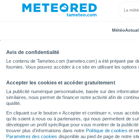
Météo
Actual
Avis de confidentialité
Le contenu de Tameteo.com (tameteo.com) a été préparé par des 
fournies. Vous pouvez accéder à ce site en utilisant les options 
Accepter les cookies et accéder gratuitement
Accueil
Portugal
District de Vila Real
Nossa Sen
La publicité numérique personnalisée, basée sur des information
similaires, nous permet de financer notre activité afin de conti
Météo Nossa Senhora 
qualité.
En cliquant sur le bouton « Accepter et continuer », vous accéde
02:50
Samedi
qu'ils soient à nous ou à partenaires, qui nous permettent de sui
développer un profil spécifique pour vous montrer de la publicit
trouver plus d'informations dans notre
Politique de cookies
et re
Brume de poussière
Paramètres des cookies
disponible au pied de page de notre si