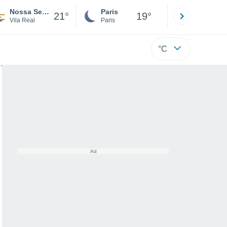
Nossa Senhora Da Conceição
Paris
Montpelli
21°
19°
Vila Real
Paris
Hérault
°C