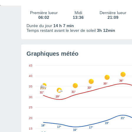
Première lueur
Midi
Dernière lueur
06:02
13:36
21:09
Durée du jour
14 h 7 min
Temps restant avant le lever de soleil
3h 12min
Graphiques météo
45
40
36°
35°
35
33°
31°
31°
29°
30
25
20
21°
19°
18°
17°
17°
15
16°