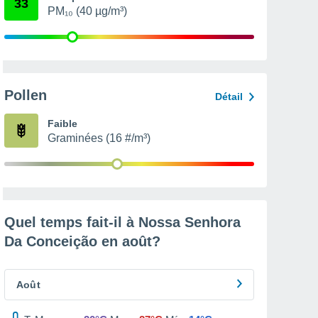
33
PM₁₀ (40 µg/m³)
Pollen
Détail
Faible
Graminées (16 #/m³)
Quel temps fait-il à Nossa Senhora
Da Conceição en
août
?
Août