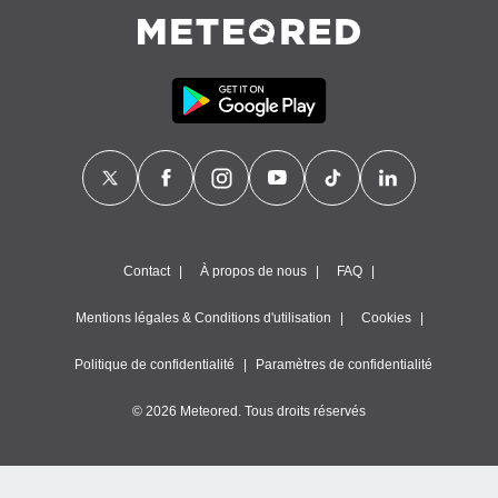
égitime,
vous
vous
 Pour ce
ous
etirer
ement
 opposer
ement
nées à
ment en
 sur «
Contact
À propos de nous
FAQ
res
» ou
e
Mentions légales & Conditions d'utilisation
Cookies
que de
kies
Politique de confidentialité
Paramètres de confidentialité
ite web.
© 2026 Meteored. Tous droits réservés
t nos
ires
ons le
ent des