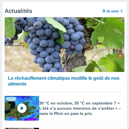
afficher
licité ou
Actualités
À la une
enu
lisé,
e vous
r de la
 non
lisée.
uvez
ation des
et
à notre
Le réchauffement climatique modifie le goût de nos
 par le
aliments
 cette
ion en
sur le
30 °C en octobre, 35 °C en septembre ? «
«
L’été n’a aucune intention de s’arrêter » –
».
mais le Rhin en paie le prix
tre
ement,