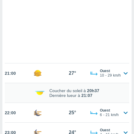
cédez au
 et vous
z
ation de
qu'ils
 nous ou
aires,
nt de
t
er le
ement
Ouest
27°
21:00
10
-
29
km/h
te, ainsi
per un
Coucher du soleil à
20h37
écifique
Dernière lueur à
21:07
us
de la
 et du
Ouest
25°
22:00
6
-
21
km/h
lisé en
 de
Ouest
24°
23:00
. Vous