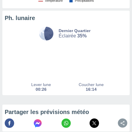
Température
Précipitations
tez pas
ation de
Ph. lunaire
, vous
z à
Dernier Quartier
à notre
Éclairée
35%
.com.
 cas,
us
ns que
s
ires
urer la
Lever lune
Coucher lune
on sur le
00:26
16:14
 seront
, et que
ies ne
as
Partager les prévisions météo
pour
 le
ement