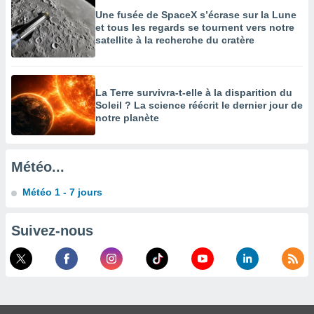
Une fusée de SpaceX s’écrase sur la Lune
enaires
et tous les regards se tournent vers notre
s des
satellite à la recherche du cratère
 des
nts
 ou des
gies
La Terre survivra-t-elle à la disparition du
es pour
Soleil ? La science réécrit le dernier jour de
 accéder
notre planète
r des
lles
ue votre
Météo...
r ce site
Météo 1 - 7 jours
 IP et
ifiants
Suivez-nous
es.
eurs
traiter
nées
lles sur
d'un