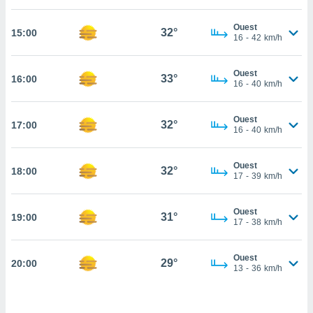
cité
Ouest
ue
32°
15:00
16
-
42
km/h
lisée,
ACCEPTER
ur des
ET
ions
Ouest
CONTINUER
33°
16:00
es par le
16
-
40
km/h
 cookies
PARAMÈTRES
Ouest
gies
32°
17:00
16
-
40
km/h
es, nous
de
 notre
Ouest
32°
18:00
17
-
39
km/h
afin de
r à vous
r
Ouest
31°
ment des
19:00
17
-
38
km/h
 de très
alité.
Ouest
29°
20:00
ant sur
13
-
36
km/h
n «
 et
r »,