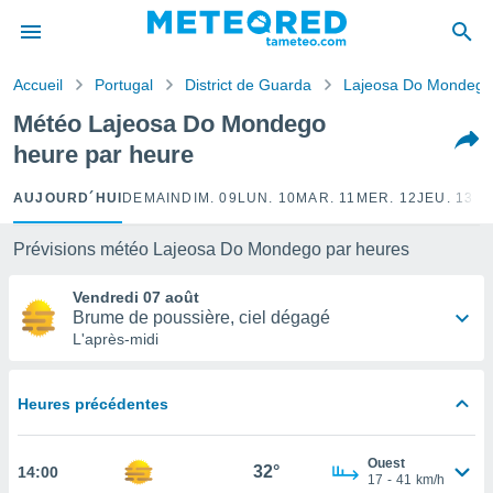
e
ntialité
Accueil
Portugal
District de Guarda
Lajeosa Do Mondego
enu de
o.com
Météo Lajeosa Do Mondego
o.com) a
heure par heure
aré par
onnels
AUJOURD´HUI
DEMAIN
DIM. 09
LUN. 10
MAR. 11
MER. 12
JEU. 13
VE
arantir
té des
Prévisions météo Lajeosa Do Mondego par heures
ions
. Vous
Vendredi 07 août
accéder
Brume de poussière, ciel dégagé
e en
L'après-midi
 les
s :
Heures précédentes
r les
s et
Ouest
r
32°
14:00
17
-
41
km/h
tement