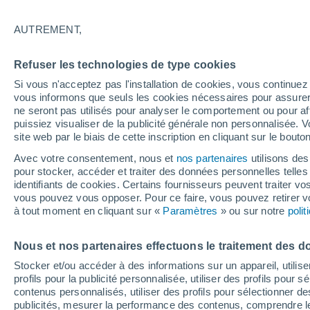
R
AUTREMENT,
Rancate
Refuser les technologies de type cookies
Riva San Vitale
Si vous n'acceptez pas l'installation de cookies, vous continu
Rivera
vous informons que seuls les cookies nécessaires pour assurer la
ne seront pas utilisés pour analyser le comportement ou pour af
S
puissiez visualiser de la publicité générale non personnalisée. V
site web par le biais de cette inscription en cliquant sur le bouto
Sagno
Avec votre consentement, nous et
nos partenaires
utilisons des
San Nazzaro
pour stocker, accéder et traiter des données personnelles telles 
identifiants de cookies. Certains fournisseurs peuvent traiter vo
Sant'abbondio
vous pouvez vous opposer. Pour ce faire, vous pouvez retirer
à tout moment en cliquant sur «
Paramètres
» ou sur notre
poli
Sant'antonino
Sant'antonio
Nous et nos partenaires effectuons le traitement des d
Stocker et/ou accéder à des informations sur un appareil, utilise
Savosa
profils pour la publicité personnalisée, utiliser des profils pour 
contenus personnalisés, utiliser des profils pour sélectionner
Sementina
publicités, mesurer la performance des contenus, comprendre le