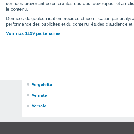
données provenant de différentes sources, développer et amélior
Semione
le contenu.
T
Données de géolocalisation précises et identification par analys
performance des publicités et du contenu, études d’audience e
Tegna
Voir nos 1199 partenaires
Tenero-Contra
V
Vacallo
Valcolla
Vergeletto
Vernate
Verscio