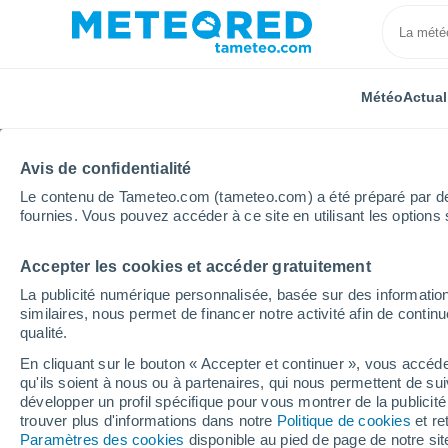
Météo
Actual
Avis de confidentialité
Le contenu de Tameteo.com (tameteo.com) a été préparé par des 
fournies. Vous pouvez accéder à ce site en utilisant les options 
Accepter les cookies et accéder gratuitement
Accueil
Suisse
Tessin
Localités
La publicité numérique personnalisée, basée sur des information
similaires, nous permet de financer notre activité afin de conti
La météo dans toutes l
qualité.
En cliquant sur le bouton « Accepter et continuer », vous accéde
Toutes les localités du Tessin
qu'ils soient à nous ou à partenaires, qui nous permettent de sui
développer un profil spécifique pour vous montrer de la publicit
A - B
C - I
L - Q
R - V
trouver plus d'informations dans notre
Politique de cookies
et re
Paramètres des cookies
disponible au pied de page de notre si