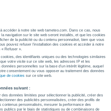
Ronco Sopra Ascona
Rovio
ez à accéder à notre site web tameteo.com. Dans ce cas, nous
 navigation sur le site web seront installés, et que les cookies
ficher de la publicité ou du contenu personnalisé, bien que vous
ous pouvez refuser l'installation des cookies et accéder à notre
n « Refuser ».
Sessa
 cookies, des identifiants uniques ou des technologies similaires
Sigirino
que votre visite sur ce site web, les adresses IP et les
s données personnelles sur la base d'un intérêt légitime, auquel
Sobrio
 votre consentement ou vous opposer au traitement des données
tique de cookies
sur ce site web.
Sonogno
Sonvico
onnées suivant :
r des données limitées pour sélectionner la publicité, créer des
Sorengo
sélectionner des publicités personnalisées, créer des profils de
 des contenus personnalisés, mesurer la performance des
Stabio
s publics par le biais de statistiques ou de combinaisons de