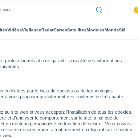
ités
Vidéos
Vigilance
Radar
Cartes
Satellites
Modèles
Monde
Ski
professionnels afin de garantir la qualité des informations
suivantes :
s collectées par le biais de cookies ou de technologies
nuer à vous proposer gratuitement des contenus de très haute
es localités du Tessin
z au site web et vous acceptez l'installation de tous les cookies,
vre et d'analyser le comportement sur le site, ainsi que de
é et du contenu personnalisé en fonction de celui-ci. Vous pouvez
tirer votre consentement à tout moment en cliquant sur le bouton
te web.