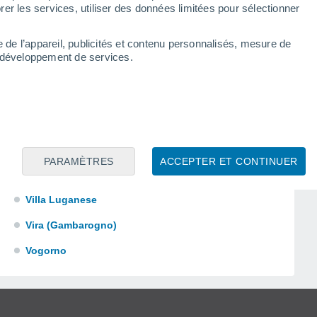
er les services, utiliser des données limitées pour sélectionner
e de l’appareil, publicités et contenu personnalisés, mesure de
t développement de services.
Torricella-Taverne
Tremona
Vezia
PARAMÈTRES
ACCEPTER ET CONTINUER
Vico Morcote
Villa Luganese
Vira (Gambarogno)
Vogorno