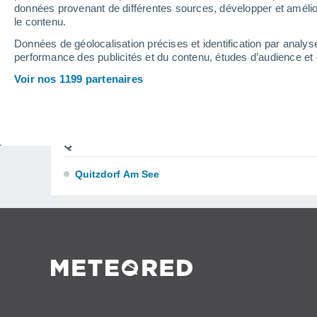
données provenant de différentes sources, développer et amélior
Pieschen-Nord/trachenberge
le contenu.
Pirna
Données de géolocalisation précises et identification par analys
performance des publicités et du contenu, études d’audience e
Pirnaische Vorstadt
Voir nos 1199 partenaires
Plagwitz
Plauen
Q
Quitzdorf Am See