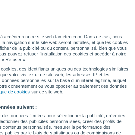
Plauen-Dresden
ez à accéder à notre site web tameteo.com. Dans ce cas, nous
 navigation sur le site web seront installés, et que les cookies
Pobershau
ficher de la publicité ou du contenu personnalisé, bien que vous
ous pouvez refuser l'installation des cookies et accéder à notre
Pockau
n « Refuser ».
Pöhl
 cookies, des identifiants uniques ou des technologies similaires
que votre visite sur ce site web, les adresses IP et les
Pöhla
s données personnelles sur la base d'un intérêt légitime, auquel
 votre consentement ou vous opposer au traitement des données
Porschdorf
tique de cookies
sur ce site web.
Portitz
onnées suivant :
Pötzschau
r des données limitées pour sélectionner la publicité, créer des
Pretzschendorf
sélectionner des publicités personnalisées, créer des profils de
 des contenus personnalisés, mesurer la performance des
Priestewitz
s publics par le biais de statistiques ou de combinaisons de