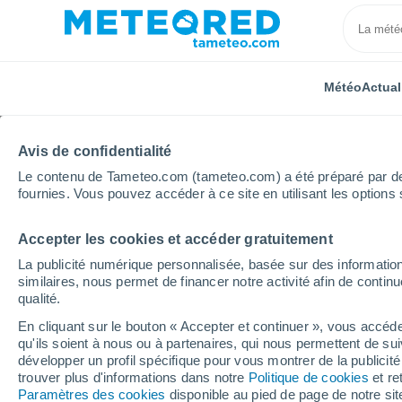
Météo
Actual
Avis de confidentialité
Le contenu de Tameteo.com (tameteo.com) a été préparé par des 
fournies. Vous pouvez accéder à ce site en utilisant les options 
Accepter les cookies et accéder gratuitement
Accueil
Allemagne
Saxe
Localités
La publicité numérique personnalisée, basée sur des information
similaires, nous permet de financer notre activité afin de conti
La météo dans toutes l
qualité.
En cliquant sur le bouton « Accepter et continuer », vous accéde
Toutes les localités de Saxe
qu'ils soient à nous ou à partenaires, qui nous permettent de sui
développer un profil spécifique pour vous montrer de la publicit
A
B
C - D
E - F
G
H - J
trouver plus d'informations dans notre
Politique de cookies
et re
Paramètres des cookies
disponible au pied de page de notre si