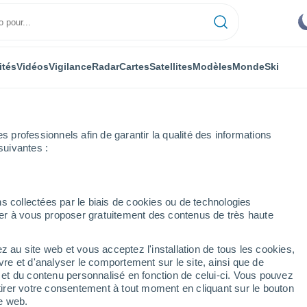
ités
Vidéos
Vigilance
Radar
Cartes
Satellites
Modèles
Monde
Ski
professionnels afin de garantir la qualité des informations
suivantes :
s collectées par le biais de cookies ou de technologies
nuer à vous proposer gratuitement des contenus de très haute
es localités de Saxe
z au site web et vous acceptez l'installation de tous les cookies,
vre et d'analyser le comportement sur le site, ainsi que de
é et du contenu personnalisé en fonction de celui-ci. Vous pouvez
K
L
M
N - O
P - Q
R
S
tirer votre consentement à tout moment en cliquant sur le bouton
te web.