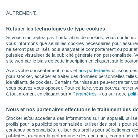
T - Y
Z
AUTREMENT,
P
Refuser les technologies de type cookies
Panschwitz-Kuckau
Si vous n'acceptez pas l'installation de cookies, vous continu
vous informons que seuls les cookies nécessaires pour assurer la
Parthenstein
ne seront pas utilisés pour analyser le comportement ou pour af
puissiez visualiser de la publicité générale non personnalisée. V
Paunsdorf
site web par le biais de cette inscription en cliquant sur le bouto
Pausa/vogtland
Avec votre consentement, nous et
nos partenaires
utilisons des
pour stocker, accéder et traiter des données personnelles telles 
Pechern
identifiants de cookies. Certains fournisseurs peuvent traiter vo
vous pouvez vous opposer. Pour ce faire, vous pouvez retirer
Pegau
à tout moment en cliquant sur «
Paramètres
» ou sur notre
poli
Penig
Nous et nos partenaires effectuons le traitement des d
Pfaffroda
Stocker et/ou accéder à des informations sur un appareil, utilise
Pflückuff
profils pour la publicité personnalisée, utiliser des profils pour 
contenus personnalisés, utiliser des profils pour sélectionner
Pieschen Süd
publicités, mesurer la performance des contenus, comprendre le