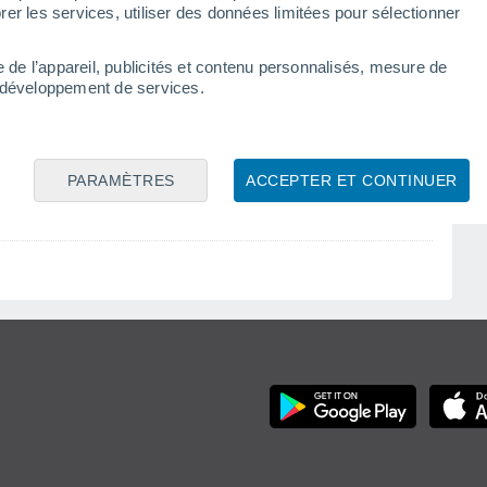
er les services, utiliser des données limitées pour sélectionner
Probstheida
Prohlis-Nord
e de l’appareil, publicités et contenu personnalisés, mesure de
t développement de services.
Prohlis-Süd
Pulsnitz
Puschwitz
PARAMÈTRES
ACCEPTER ET CONTINUER