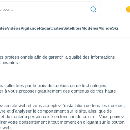
ités
Vidéos
Vigilance
Radar
Cartes
Satellites
Modèles
Monde
Ski
professionnels afin de garantir la qualité des informations
suivantes :
s
s collectées par le biais de cookies ou de technologies
nuer à vous proposer gratuitement des contenus de très haute
s localités de la Savoie
z au site web et vous acceptez l'installation de tous les cookies,
vre et d'analyser le comportement sur le site, ainsi que de
é et du contenu personnalisé en fonction de celui-ci. Vous pouvez
tirer votre consentement à tout moment en cliquant sur le bouton
te web.