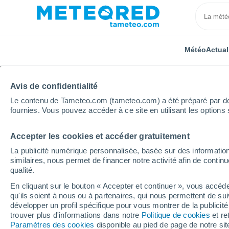
Météo
Actual
Avis de confidentialité
Le contenu de Tameteo.com (tameteo.com) a été préparé par des 
fournies. Vous pouvez accéder à ce site en utilisant les options 
Accepter les cookies et accéder gratuitement
Accueil
Auvergne-Rhône-Alpes
Savoie
Localité
La publicité numérique personnalisée, basée sur des information
similaires, nous permet de financer notre activité afin de conti
La météo dans toutes le
qualité.
En cliquant sur le bouton « Accepter et continuer », vous accéde
Toutes les localités de la Savoie
qu'ils soient à nous ou à partenaires, qui nous permettent de sui
développer un profil spécifique pour vous montrer de la publicit
A - B
C - J
L
M - R
S
T - Y
trouver plus d'informations dans notre
Politique de cookies
et re
Paramètres des cookies
disponible au pied de page de notre si