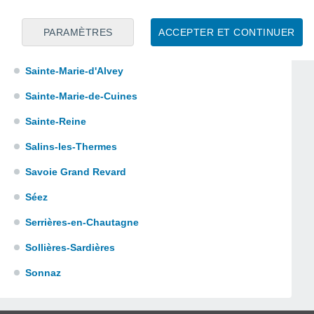
Sainte-Hélène-du-Lac
PARAMÈTRES
ACCEPTER ET CONTINUER
Sainte-Hélène-sur-Isère
Sainte-Marie-d'Alvey
Sainte-Marie-de-Cuines
Sainte-Reine
Salins-les-Thermes
Savoie Grand Revard
Séez
Serrières-en-Chautagne
Sollières-Sardières
Sonnaz