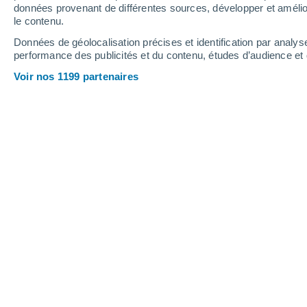
Saint-Colomban-des-Villards
données provenant de différentes sources, développer et amélior
le contenu.
Saint-Etienne-de-Cuines
Données de géolocalisation précises et identification par analys
performance des publicités et du contenu, études d’audience e
Saint-Franc
Voir nos 1199 partenaires
Saint-François-de-Sales
Saint-François-Longchamp
Saint-Genix-sur-Guiers
Saint-Georges-des-Hurtières
Saint-Germain-la-Chambotte
Saint-Girod
Saint-Jean-d'Arves
Saint-Jean-d'Arvey
Saint-Jean-de-Belleville
Saint-Jean-de-Chevelu