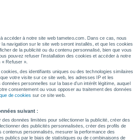
Saint-Maurice-de-Rotherens
Saint-Michel-de-Maurienne
ez à accéder à notre site web tameteo.com. Dans ce cas, nous
Saint-Nicolas-la-Chapelle
 navigation sur le site web seront installés, et que les cookies
ficher de la publicité ou du contenu personnalisé, bien que vous
Saint-Offenge-Dessous
ous pouvez refuser l'installation des cookies et accéder à notre
n « Refuser ».
Saint-Offenge-Dessus
 cookies, des identifiants uniques ou des technologies similaires
Saint-Ours
que votre visite sur ce site web, les adresses IP et les
s données personnelles sur la base d'un intérêt légitime, auquel
Saint-Oyen
 votre consentement ou vous opposer au traitement des données
tique de cookies
sur ce site web.
Saint-Pancrace
Saint-Pancrace les Bottières
onnées suivant :
r des données limitées pour sélectionner la publicité, créer des
Saint-Paul
sélectionner des publicités personnalisées, créer des profils de
 des contenus personnalisés, mesurer la performance des
Saint-Paul-sur-Isère
s publics par le biais de statistiques ou de combinaisons de