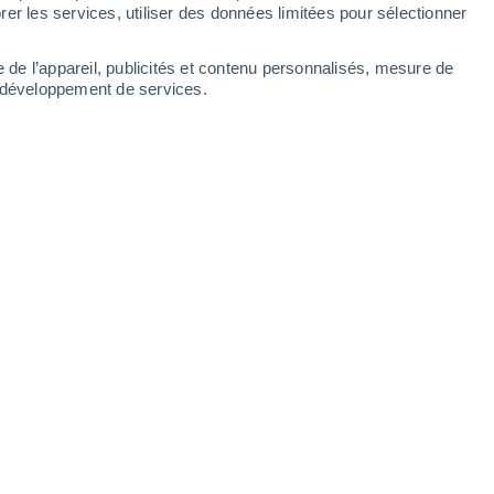
Saint-Pierre-d'Albigny
er les services, utiliser des données limitées pour sélectionner
Saint-Pierre-d'Alvey
e de l’appareil, publicités et contenu personnalisés, mesure de
t développement de services.
Saint-Pierre-d'Entremont
Saint-Pierre-de-Belleville
Saint-Pierre-de-Curtille
Saint-Pierre-de-Genebroz
Saint-Pierre-de-Soucy
Saint-Rémy-de-Maurienne
Saint-Sorlin-d'Arves
Saint-Sulpice
Saint-Thibaud-de-Couz
Saint-Vital
Sainte-Foy-Tarentaise