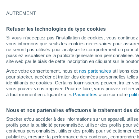
S
AUTREMENT,
Saint-Alban-de-Montbel
Refuser les technologies de type cookies
Saint-Alban-des-Hurtières
Si vous n'acceptez pas l'installation de cookies, vous continu
Saint-Alban-des-Villards
vous informons que seuls les cookies nécessaires pour assurer la
ne seront pas utilisés pour analyser le comportement ou pour af
Saint-Alban-Leysse
puissiez visualiser de la publicité générale non personnalisée. V
site web par le biais de cette inscription en cliquant sur le bouto
Saint-André
Avec votre consentement, nous et
nos partenaires
utilisons des
Saint-Avre
pour stocker, accéder et traiter des données personnelles telles 
identifiants de cookies. Certains fournisseurs peuvent traiter vo
Saint-Baldoph
vous pouvez vous opposer. Pour ce faire, vous pouvez retirer
à tout moment en cliquant sur «
Paramètres
» ou sur notre
poli
Saint-Béron
Saint-Bon-Tarentaise
Nous et nos partenaires effectuons le traitement des d
Stocker et/ou accéder à des informations sur un appareil, utilise
Saint-Cassin
profils pour la publicité personnalisée, utiliser des profils pour 
contenus personnalisés, utiliser des profils pour sélectionner
Saint-Christophe
publicités, mesurer la performance des contenus, comprendre le