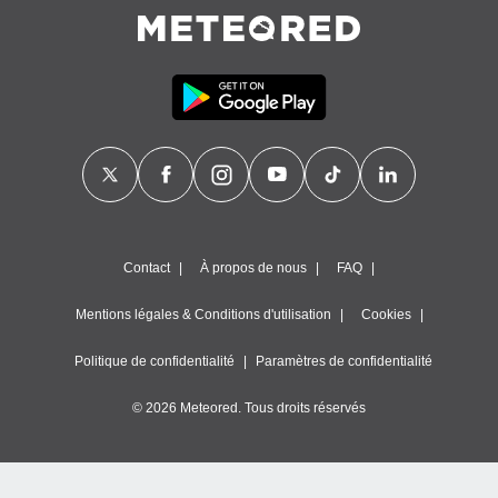
pour
 le
ement
afficher
licité ou
enu
lisé,
e vous
r de la
 non
lisée.
Contact
À propos de nous
FAQ
uvez
Mentions légales & Conditions d'utilisation
Cookies
ation des
et
à notre
Politique de confidentialité
Paramètres de confidentialité
 par le
 cette
© 2026 Meteored. Tous droits réservés
ion en
sur le
«
».