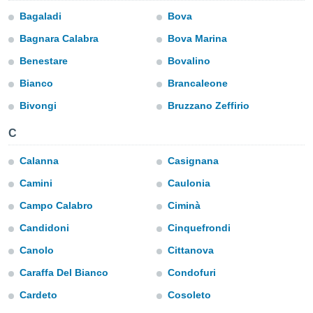
s et
Bagaladi
Bova
r
tement
Bagnara Calabra
Bova Marina
cité
Benestare
Bovalino
ue
Bianco
Brancaleone
lisée,
ACCEPTER
ur des
ET
Bivongi
Bruzzano Zeffirio
ions
CONTINUER
es par le
C
 cookies
PARAMÈTRES
Calanna
Casignana
gies
es, nous
Camini
Caulonia
de
 notre
Campo Calabro
Ciminà
afin de
Candidoni
Cinquefrondi
r à vous
r
Canolo
Cittanova
ment des
 de très
Caraffa Del Bianco
Condofuri
alité.
Cardeto
Cosoleto
ant sur