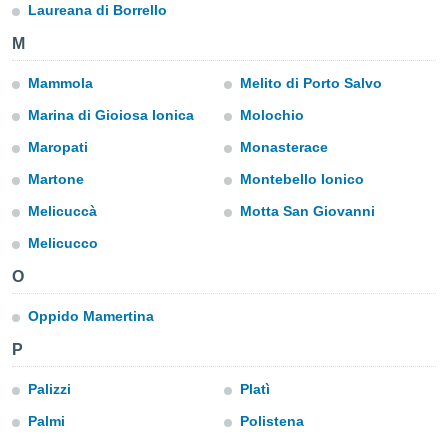
Laureana di Borrello
lisé en
 de
M
. Vous
rouver
Mammola
Melito di Porto Salvo
ations
Marina di Gioiosa Ionica
Molochio
re
Maropati
Monasterace
que de
kies
Martone
Montebello Ionico
r votre
ement à
Melicuccà
Motta San Giovanni
ment en
sur le
Melicucco
O
res des
kies
Oppido Mamertina
le au
page de
P
te web.
Palizzi
Platì
MENT,
Palmi
Polistena
 les