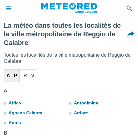
La météo dans toutes les localités de
e
la ville métropolitaine de Reggio de
ntialité
Calabre
enu de
o.com
Toutes les localités de la ville métropolitaine de Reggio de
o.com) a
aré par
Calabre
onnels
A - P
R - V
arantir
té des
ions
A
. Vous
accéder
Africo
Antonimina
e en
Agnana Calabra
Ardore
 les
Anoia
s :
B
r les