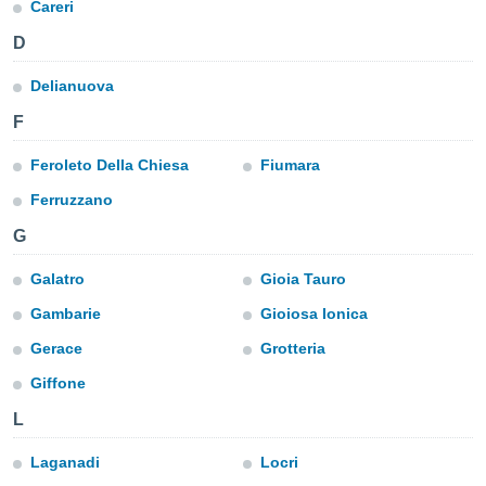
Careri
n «
 et
D
r »,
cédez au
Delianuova
 et vous
z
F
ation de
Feroleto Della Chiesa
Fiumara
qu'ils
 nous ou
Ferruzzano
aires,
G
nt de
t
Galatro
Gioia Tauro
er le
Gambarie
Gioiosa Ionica
ement
te, ainsi
Gerace
Grotteria
per un
Giffone
écifique
L
us
de la
 et du
Laganadi
Locri