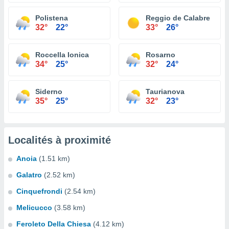
Polistena
Reggio de Calabre
32°
22°
33°
26°
Roccella Ionica
Rosarno
34°
25°
32°
24°
Siderno
Taurianova
35°
25°
32°
23°
Localités à proximité
Anoia
(1.51 km)
Galatro
(2.52 km)
Cinquefrondi
(2.54 km)
Melicucco
(3.58 km)
Feroleto Della Chiesa
(4.12 km)