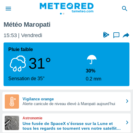
opati
Météo Maropati
e
ntialité
15:53
Vendredi
...
enu de
o.com
Pluie faible
o.com) a
31°
aré par
onnels
30%
arantir
Sensation de 35°
0.2 mm
té des
ions
. Vous
accéder
Vigilance orange
e en
Alerte canicule de niveau élevé à Maropati aujourd’hui
 les
Astronomie
s :
Une fusée de SpaceX s’écrase sur la Lune et
tous les regards se tournent vers notre satellite à
r les