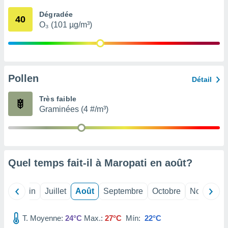
nées
Dégradée
lles sur
40
O₃ (101 µg/m³)
d'un
égitime,
vous
vous
 Pour ce
ous
Pollen
Détail
etirer
Très faible
ement
Graminées (4 #/m³)
 opposer
ement
nées à
ment en
 sur «
res
» ou
Quel temps fait-il à Maropati en
août
?
e
que de
kies
Mai
Juin
Juillet
Août
Septembre
Octobre
Novembre
ite web.
T. Moyenne:
24°C
Max.:
27°C
Mín:
22°C
t nos