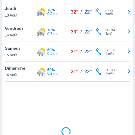
lisé en
Jeudi
 de
70%
7
-
29
32°
/
22°
0.8 mm
km/h
13 Août
. Vous
rouver
Vendredi
70%
11
-
34
33°
/
22°
ations
0.7 mm
km/h
14 Août
re
que de
Samedi
60%
kies
12
-
36
31°
/
22°
0.5 mm
km/h
15 Août
r votre
ement à
ment en
Dimanche
60%
14
-
41
31°
/
22°
sur le
0.2 mm
km/h
16 Août
res des
kies
le au
page de
te web.
MENT,
 les