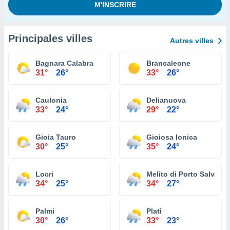
Principales villes
Autres villes
Bagnara Calabra
Brancaleone
31°
26°
33°
26°
Caulonia
Delianuova
33°
24°
29°
22°
Gioia Tauro
Gioiosa Ionica
30°
25°
35°
24°
Locri
Melito di Porto Salvo
34°
25°
34°
27°
Palmi
Platì
30°
26°
33°
23°