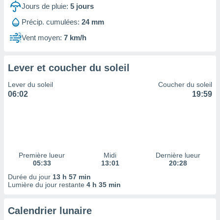
ires
Jours de pluie:
5
jours
ons le
ent des
Précip. cumulées:
24 mm
es
Vent moyen:
7 km/h
 :
et/ou
 à des
Lever et coucher du soleil
ions sur
eil,
Lever du soleil
Coucher du soleil
des
06:02
19:59
limitées
nner la
, créer
ils pour
ité
lisée,
Première lueur
Midi
Dernière lueur
05:33
13:01
20:28
des
our
Durée du jour
13 h 57 min
nner des
Lumière du jour restante
4 h 35 min
és
lisées,
Calendrier lunaire
s profils
enus