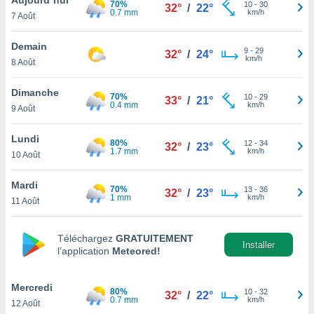
70%
n «
10
-
30
32°
/
22°
0.7 mm
km/h
7 Août
 et
r »,
cédez au
Demain
9
-
29
32°
/
24°
 et vous
km/h
8 Août
z
ation de
Dimanche
70%
10
-
29
33°
/
21°
0.4 mm
km/h
9 Août
qu'ils
 nous ou
aires,
Lundi
80%
12
-
34
32°
/
23°
1.7 mm
km/h
10 Août
nt de
t
Mardi
70%
13
-
36
er le
32°
/
23°
1 mm
km/h
11 Août
ement
te, ainsi
Téléchargez
GRATUITEMENT
per un
Installer
l’application
Meteored!
écifique
us
de la
Mercredi
80%
10
-
32
32°
/
22°
 et du
0.7 mm
km/h
12 Août