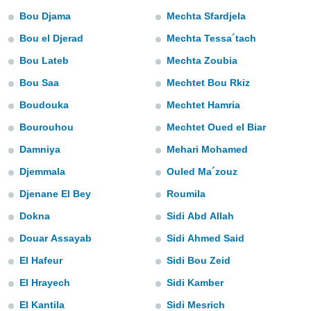
s et
Bou Djama
Mechta Sfardjela
r
tement
Bou el Djerad
Mechta Tessa´tach
cité
Bou Lateb
Mechta Zoubia
ue
Bou Saa
Mechtet Bou Rkiz
lisée,
ACCEPTER
ur des
ET
Boudouka
Mechtet Hamria
ions
CONTINUER
es par le
Bourouhou
Mechtet Oued el Biar
 cookies
Damniya
Mehari Mohamed
PARAMÈTRES
gies
Djemmala
Ouled Ma´zouz
es, nous
de
Djenane El Bey
Roumila
 notre
afin de
Dokna
Sidi Abd Allah
r à vous
Douar Assayab
Sidi Ahmed Said
r
ment des
El Hafeur
Sidi Bou Zeid
 de très
alité.
El Hrayech
Sidi Kamber
ant sur
El Kantila
Sidi Mesrich