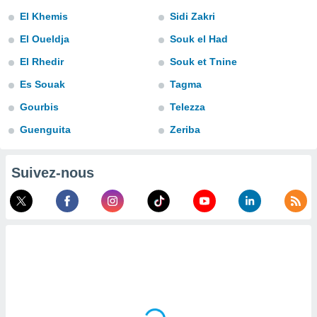
n «
El Khemis
Sidi Zakri
 et
r »,
El Oueldja
Souk el Had
cédez au
 et vous
El Rhedir
Souk et Tnine
z
Es Souak
Tagma
ation de
Gourbis
Telezza
qu'ils
 nous ou
Guenguita
Zeriba
aires,
nt de
Suivez-nous
t
er le
ement
te, ainsi
per un
écifique
us
de la
 et du