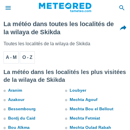
La météo dans toutes les localités de
e
la wilaya de Skikda
ntialité
enu de
Toutes les localités de la wilaya de Skikda
o.com
o.com) a
A - M
O - Z
aré par
onnels
La météo dans les localités les plus visitées
arantir
de la wilaya de Skikda
té des
ions
Aranim
Loubyer
. Vous
accéder
Azakour
Mechta Agouf
e en
 les
Bessembourg
Mechta Bou el Bellout
s :
Bordj du Caid
Mechta Fetmiat
Bou Alkma
Mechta Oulad Rabah
r les