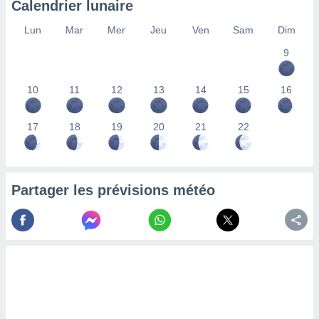
Calendrier lunaire
lisés,
des
Lun
Mar
Mer
Jeu
Ven
Sam
Dim
our
9
nner des
s
lisés,
10
11
12
13
14
15
16
la
ance des
s,
17
18
19
20
21
22
la
ance des
s,
dre les
Partager les prévisions météo
par le
ques ou
inaisons
ées
nt de
tes
,
er et
r les