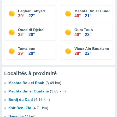
Legbar Labyad
Mechta Bin el Ouidane
39°
22°
40°
21°
Oued di Djebel
Oum Toub
32°
20°
40°
23°
Tamalous
Vieux Ain Bouziane
39°
20°
38°
22°
Localités à proximité
Mechta Bou el Rhab
(3.49 km)
Mechta Bin el Ouidane
(3.69 km)
Bordj du Caid
(4.16 km)
Ksir Beni Zid
(4.71 km)
Damniya
(7 km)