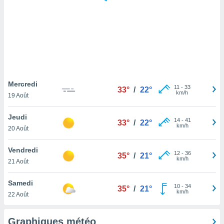
logies
e
s
tez pas
ation de
, vous
z à
à notre
Mercredi
11
-
33
33°
/
22°
km/h
19 Août
.com.
 cas,
Jeudi
14
-
41
us
33°
/
22°
km/h
20 Août
ns que
s
Vendredi
12
-
36
35°
/
21°
ires
km/h
21 Août
urer la
on sur le
Samedi
10
-
34
 seront
35°
/
21°
km/h
22 Août
, et que
ies ne
as
Graphiques météo