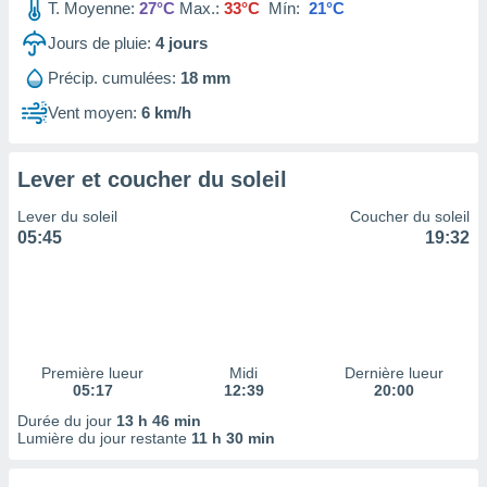
ires
T. Moyenne:
27°C
Max.:
33°C
Mín:
21°C
ons le
Jours de pluie:
4
jours
ent des
es
Précip. cumulées:
18 mm
 :
Vent moyen:
6 km/h
et/ou
 à des
ions sur
eil,
Lever et coucher du soleil
des
Lever du soleil
Coucher du soleil
limitées
05:45
19:32
nner la
, créer
ils pour
ité
lisée,
des
Première lueur
Midi
Dernière lueur
our
05:17
12:39
20:00
nner des
Durée du jour
13 h 46 min
és
Lumière du jour restante
11 h 30 min
lisées,
s profils
enus