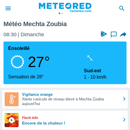
Météo Mechta Zoubia
e
ntialité
08:30
Dimanche
...
enu de
o.com
Ensoleillé
o.com) a
27°
aré par
onnels
Sud-est
arantir
Sensation de 28°
1
10 km/h
té des
ions
. Vous
Vigilance orange
accéder
Alerte canicule de niveau élevé à Mechta Zoubia
e en
aujourd’hui
 les
s :
Flash info
Encore de la chaleur !
r les