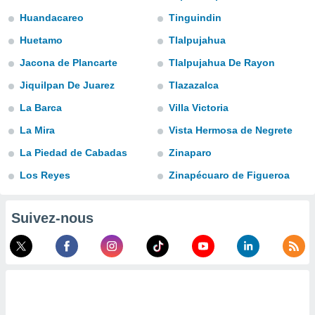
n «
Huandacareo
Tinguindin
 et
r »,
Huetamo
Tlalpujahua
cédez au
 et vous
Jacona de Plancarte
Tlalpujahua De Rayon
z
ation de
Jiquilpan De Juarez
Tlazazalca
La Barca
Villa Victoria
qu'ils
 nous ou
La Mira
Vista Hermosa de Negrete
aires,
La Piedad de Cabadas
Zinaparo
nt de
Los Reyes
Zinapécuaro de Figueroa
t
er le
ement
Suivez-nous
te, ainsi
per un
écifique
us
de la
 et du