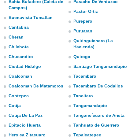
Bahía Bufadero (Caleta de
Paracho De Verduzco
s et
Campos)
r
Pastor Ortiz
tement
Buenavista Tomatlan
Purepero
cité
Cantabria
ue
Puruaran
lisée,
Cheran
ACCEPTER
Quiringuicharo (La
ur des
ET
Chilchota
Hacienda)
ions
CONTINUER
es par le
Chucandiro
Quiroga
 cookies
PARAMÈTRES
Ciudad Hidalgo
Santiago Tangamandapio
gies
Coalcoman
Tacambaro
es, nous
de
Coalcoman De Matamoros
Tacambaro De Codallos
 notre
afin de
Contepec
Tancitaro
r à vous
Cotija
Tangamandapio
r
ment des
Cotija De La Paz
Tangancícuaro de Arista
 de très
alité.
Epitacio Huerta
Tanhuato de Guerrero
ant sur
Heroica Zitacuaro
Tepalcatepec