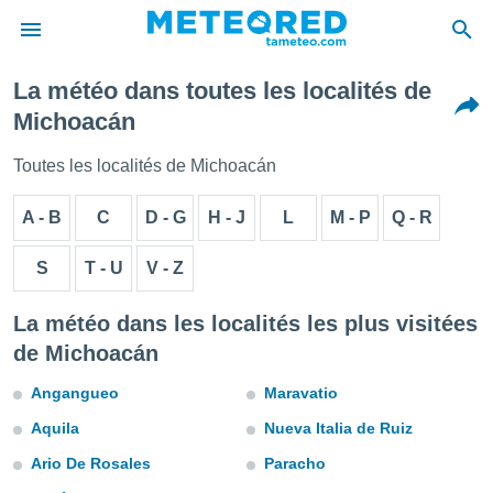
La météo dans toutes les localités de
e
Michoacán
ntialité
enu de
Toutes les localités de Michoacán
o.com
o.com) a
A - B
C
D - G
H - J
L
M - P
Q - R
aré par
onnels
S
T - U
V - Z
arantir
té des
La météo dans les localités les plus visitées
ions
. Vous
de Michoacán
accéder
e en
Angangueo
Maravatio
 les
Aquila
Nueva Italia de Ruiz
s :
Ario De Rosales
Paracho
r les