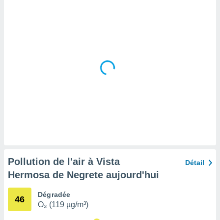
tre
ement,
enaires
s des
 des
nts
 ou des
gies
es pour
 accéder
r des
lles
ue votre
r ce site
Pollution de l'air à Vista
Détail
 IP et
Hermosa de Negrete aujourd'hui
ifiants
es.
Dégradée
46
O₃ (119 µg/m³)
eurs
traiter