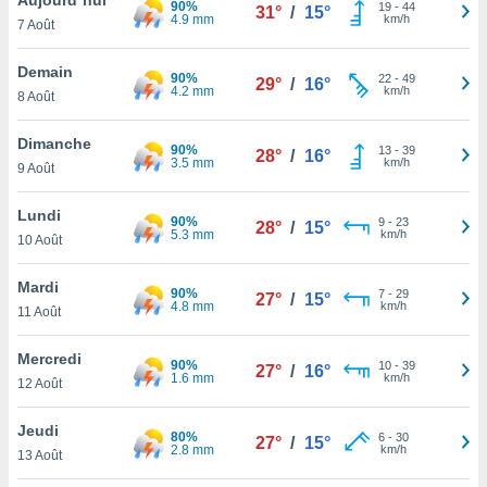
90%
n «
19
-
44
31°
/
15°
4.9 mm
km/h
7 Août
 et
r »,
cédez au
Demain
90%
22
-
49
29°
/
16°
 et vous
4.2 mm
km/h
8 Août
z
ation de
Dimanche
90%
13
-
39
28°
/
16°
3.5 mm
km/h
9 Août
qu'ils
 nous ou
aires,
Lundi
90%
9
-
23
28°
/
15°
5.3 mm
km/h
10 Août
nt de
t
Mardi
90%
7
-
29
er le
27°
/
15°
4.8 mm
km/h
11 Août
ement
te, ainsi
Mercredi
90%
10
-
39
27°
/
16°
1.6 mm
km/h
per un
12 Août
écifique
us
Jeudi
80%
6
-
30
de la
27°
/
15°
2.8 mm
km/h
13 Août
 et du