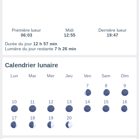
ires
ons le
ent des
es
 :
Première lueur
Midi
Dernière lueur
et/ou
06:03
12:55
19:47
 à des
Durée du jour
12 h 57 min
ions sur
Lumière du jour restante
7 h 26 min
eil,
des
limitées
Calendrier lunaire
nner la
Lun
Mar
Mer
Jeu
Ven
Sam
Dim
, créer
ils pour
7
8
9
ité
lisée,
10
11
12
13
14
15
16
des
our
nner des
17
18
19
20
és
lisées,
s profils
enus