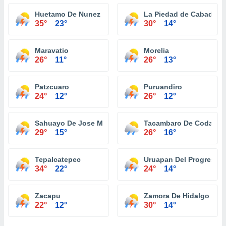
Huetamo De Nunez
La Piedad de Cabadas
35°
23°
30°
14°
Maravatio
Morelia
26°
11°
26°
13°
Patzcuaro
Puruandiro
24°
12°
26°
12°
Sahuayo De Jose Maria Morelos
Tacambaro De Codallos
29°
15°
26°
16°
Tepalcatepec
Uruapan Del Progreso
34°
22°
24°
14°
Zacapu
Zamora De Hidalgo
22°
12°
30°
14°