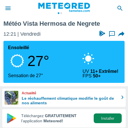
Météo Vista Hermosa de Negrete
e
ntialité
12:21
Vendredi
...
enu de
o.com
Ensoleillé
o.com) a
27°
aré par
onnels
UV
11+ Extrême!
arantir
Sensation de 27°
FPS
50+
té des
ions
. Vous
Actualité
accéder
Le réchauffement climatique modifie le goût de
e en
nos aliments
 les
Téléchargez
GRATUITEMENT
s :
Installer
l’application
Meteored!
r les