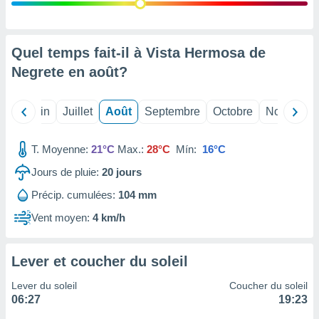
nées
lles sur
d'un
égitime,
Quel temps fait-il à Vista Hermosa de
vous
Negrete en
août
?
vous
 Pour ce
ous
Mai
Juin
Juillet
Août
Septembre
Octobre
Novembre
etirer
ement
T. Moyenne:
21°C
Max.:
28°C
Mín:
16°C
 opposer
ement
Jours de pluie:
20
jours
nées à
Précip. cumulées:
104 mm
ment en
 sur «
Vent moyen:
4 km/h
res
» ou
e
que de
Lever et coucher du soleil
kies
ite web.
Lever du soleil
Coucher du soleil
06:27
19:23
t nos