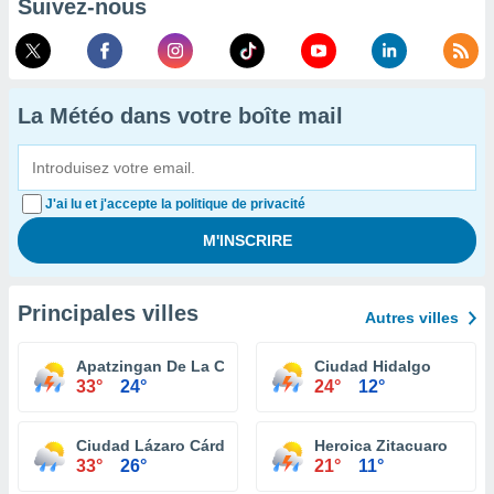
Suivez-nous
La Météo dans votre boîte mail
J'ai lu et j'accepte la politique de privacité
Principales villes
Autres villes
Apatzingan De La Constitucion
Ciudad Hidalgo
33°
24°
24°
12°
Ciudad Lázaro Cárdenas
Heroica Zitacuaro
33°
26°
21°
11°