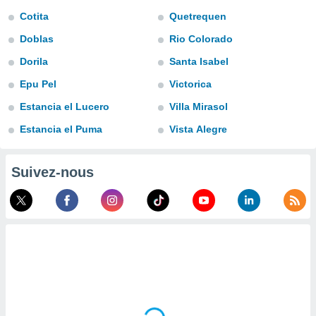
n «
Cotita
Quetrequen
 et
r »,
Doblas
Rio Colorado
cédez au
 et vous
Dorila
Santa Isabel
z
Epu Pel
Victorica
ation de
Estancia el Lucero
Villa Mirasol
qu'ils
 nous ou
Estancia el Puma
Vista Alegre
aires,
nt de
Suivez-nous
t
er le
ement
te, ainsi
per un
écifique
us
de la
 et du