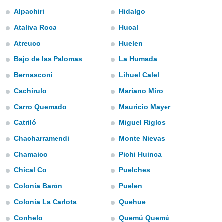
s et
Alpachiri
Hidalgo
r
tement
Ataliva Roca
Hucal
cité
Atreuco
Huelen
ue
Bajo de las Palomas
La Humada
lisée,
ACCEPTER
ur des
ET
Bernasconi
Lihuel Calel
ions
CONTINUER
es par le
Cachirulo
Mariano Miro
 cookies
Carro Quemado
Mauricio Mayer
PARAMÈTRES
gies
Catriló
Miguel Riglos
es, nous
de
Chacharramendi
Monte Nievas
 notre
afin de
Chamaico
Pichi Huinca
r à vous
Chical Co
Puelches
r
ment des
Colonia Barón
Puelen
 de très
alité.
Colonia La Carlota
Quehue
ant sur
Conhelo
Quemú Quemú