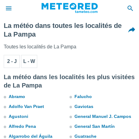
La météo dans toutes les localités de
e
La Pampa
ntialité
enu de
Toutes les localités de La Pampa
o.com
o.com) a
2 - J
L - W
aré par
onnels
La météo dans les localités les plus visitées
arantir
de La Pampa
té des
ions
Abramo
Falucho
. Vous
accéder
Adolfo Van Praet
Gaviotas
e en
 les
Agustoni
General Manuel J. Campos
s :
Alfredo Pena
General San Martín
Algarrobo del Águila
Guatrache
r les