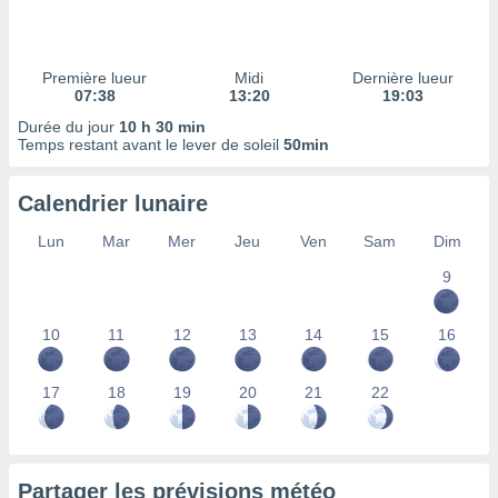
ires
ons le
ent des
es
Première lueur
Midi
Dernière lueur
 :
07:38
13:20
19:03
et/ou
Durée du jour
10 h 30 min
 à des
Temps restant avant le lever de soleil
50min
ions sur
eil,
Calendrier lunaire
des
limitées
Lun
Mar
Mer
Jeu
Ven
Sam
Dim
nner la
9
, créer
ils pour
ité
10
11
12
13
14
15
16
lisée,
des
our
17
18
19
20
21
22
nner des
és
lisées,
s profils
Partager les prévisions météo
enus