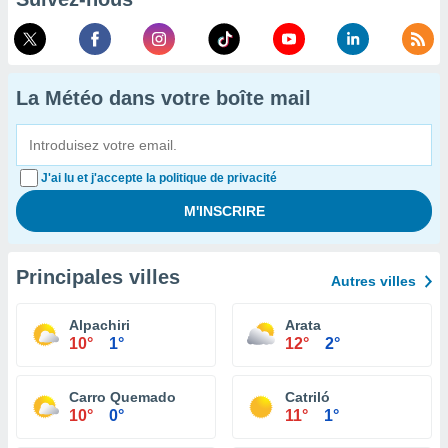
La Météo dans votre boîte mail
J'ai lu et j'accepte la politique de privacité
Principales villes
Autres villes
Alpachiri
Arata
10°
1°
12°
2°
Carro Quemado
Catriló
10°
0°
11°
1°