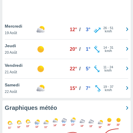
logies
e
s
Mercredi
tez pas
26
-
51
12°
/
3°
km/h
ation de
19 Août
, vous
z à
Jeudi
14
-
31
20°
/
1°
à notre
km/h
20 Août
.com.
Vendredi
 cas,
11
-
24
22°
/
5°
km/h
us
21 Août
ns que
s
Samedi
19
-
37
15°
/
7°
km/h
22 Août
ires
urer la
on sur le
Graphiques météo
 seront
, et que
ies ne
17°
20°
22°
15°
14°
13°
13°
13°
12°
12°
11°
12°
as
11°