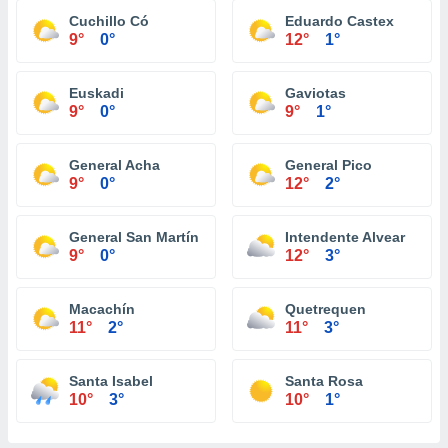
Cuchillo Có
Eduardo Castex
9°
0°
12°
1°
Euskadi
Gaviotas
9°
0°
9°
1°
General Acha
General Pico
9°
0°
12°
2°
General San Martín
Intendente Alvear
9°
0°
12°
3°
Macachín
Quetrequen
11°
2°
11°
3°
Santa Isabel
Santa Rosa
10°
3°
10°
1°