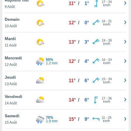
n «
17
-
34
11°
/
1°
km/h
9 Août
 et
r »,
cédez au
Demain
16
-
31
12°
/
0°
 et vous
km/h
10 Août
z
ation de
Mardi
19
-
39
13°
/
3°
km/h
11 Août
qu'ils
 nous ou
aires,
Mercredi
50%
16
-
33
12°
/
4°
1.2 mm
km/h
12 Août
nt de
t
Jeudi
15
-
34
er le
11°
/
6°
km/h
13 Août
ement
te, ainsi
Vendredi
17
-
36
14°
/
6°
km/h
per un
14 Août
écifique
us
Samedi
70%
11
-
25
de la
15°
/
9°
1.9 mm
km/h
15 Août
 et du