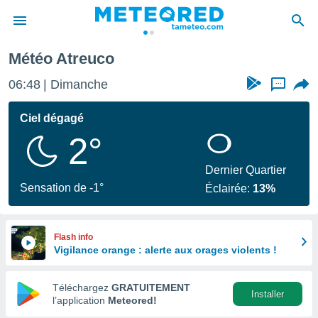
Météo Atreuco
e
ntialité
06:48
Dimanche
...
enu de
o.com
Ciel dégagé
o.com) a
2°
aré par
onnels
Dernier Quartier
arantir
Sensation de -1°
Éclairée:
13%
té des
ions
. Vous
accéder
Flash info
e en
Vigilance orange : alerte aux orages violents !
 les
Téléchargez
GRATUITEMENT
s :
Installer
l’application
Meteored!
r les