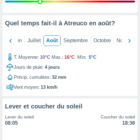
nées
lles sur
d'un
égitime,
Quel temps fait-il à Atreuco en
août
?
vous
vous
 Pour ce
Mai
Juin
Juillet
Août
Septembre
Octobre
Novembre
ous
etirer
T. Moyenne:
10°C
Max.:
16°C
Mín:
5°C
ement
Jours de pluie:
4
jours
 opposer
ement
Précip. cumulées:
32 mm
nées à
ment en
Vent moyen:
13 km/h
 sur «
res
» ou
e
Lever et coucher du soleil
que de
kies
Lever du soleil
Coucher du soleil
ite web.
08:05
18:36
t nos