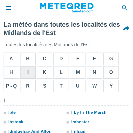
La météo dans toutes les localités des
e
Midlands de l'Est
ntialité
enu de
Toutes les localités des Midlands de l'Est
o.com
o.com) a
A
B
C
D
E
F
G
aré par
onnels
H
I
K
L
M
N
O
arantir
té des
P - Q
R
S
T
U
W
Y
ions
. Vous
accéder
I
e en
 les
Ible
Irby In The Marsh
s :
Ibstock
Irchester
Idridgehay And Alton
Irnham
r les