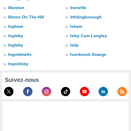
s et
Ilkeston
Ironville
r
tement
Illston On The Hill
Irthlingborough
cité
Ingham
Isham
ue
lisée,
Ingleby
Isley Cum Langley
ACCEPTER
ur des
ET
Ingleby
Islip
ions
CONTINUER
es par le
Ingoldmells
Ivonbrook Grange
 cookies
PARAMÈTRES
Ingoldsby
gies
es, nous
Suivez-nous
de
 notre
afin de
r à vous
r
ment des
 de très
alité.
ant sur