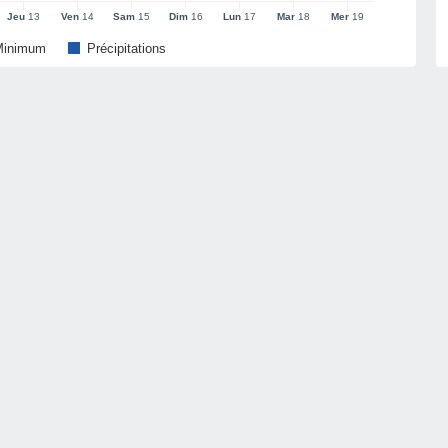
Jeu
13
Ven
14
Sam
15
Dim
16
Lun
17
Mar
18
Mer
19
Minimum
Précipitations