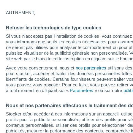
12°
AUTREMENT,
Dernier Qu
Refuser les technologies de type cookies
Éclairée:
3
Sensation de 12°
Si vous n'acceptez pas l'installation de cookies, vous continu
vous informons que seuls les cookies nécessaires pour assurer la
ne seront pas utilisés pour analyser le comportement ou pour af
puissiez visualiser de la publicité générale non personnalisée. V
Flash info
site web par le biais de cette inscription en cliquant sur le bouto
Une nouvelle canicule attendue la semaine
prochaine en France !
Avec votre consentement, nous et
nos partenaires
utilisons des
pour stocker, accéder et traiter des données personnelles telles 
Météo 1 - 7 jours
Heure par heure
Actualité
Carte 
identifiants de cookies. Certains fournisseurs peuvent traiter vo
vous pouvez vous opposer. Pour ce faire, vous pouvez retirer
à tout moment en cliquant sur «
Paramètres
» ou sur notre
poli
Demain
Dimanche
Aujourd´hui
Nous et nos partenaires effectuons le traitement des d
8 Août
9 Août
7 Août
Stocker et/ou accéder à des informations sur un appareil, utilise
profils pour la publicité personnalisée, utiliser des profils pour 
contenus personnalisés, utiliser des profils pour sélectionner
publicités, mesurer la performance des contenus, comprendre le