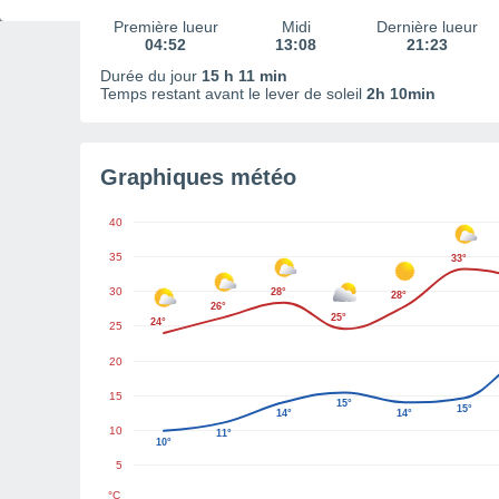
Première lueur
Midi
Dernière lueur
04:52
13:08
21:23
Durée du jour
15 h 11 min
Temps restant avant le lever de soleil
2h 10min
Graphiques météo
40
35
33°
30
28°
28°
26°
25°
24°
25
20
15
15°
15°
14°
14°
10
11°
10°
5
°C