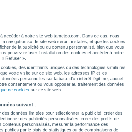
artier
5%
ez à accéder à notre site web tameteo.com. Dans ce cas, nous
 navigation sur le site web seront installés, et que les cookies
ficher de la publicité ou du contenu personnalisé, bien que vous
ous pouvez refuser l'installation des cookies et accéder à notre
n « Refuser ».
 cookies, des identifiants uniques ou des technologies similaires
que votre visite sur ce site web, les adresses IP et les
des températures
Radar de pluie
Satellites
Modèles
s données personnelles sur la base d'un intérêt légitime, auquel
 votre consentement ou vous opposer au traitement des données
tique de cookies
sur ce site web.
Lundi
Mardi
Mercredi
Jeudi
onnées suivant :
10 Août
11 Août
12 Août
13 Août
r des données limitées pour sélectionner la publicité, créer des
sélectionner des publicités personnalisées, créer des profils de
 des contenus personnalisés, mesurer la performance des
s publics par le biais de statistiques ou de combinaisons de