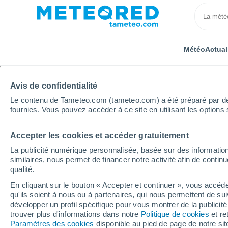
Météo
Actual
Avis de confidentialité
Le contenu de Tameteo.com (tameteo.com) a été préparé par des 
fournies. Vous pouvez accéder à ce site en utilisant les options 
Accepter les cookies et accéder gratuitement
Accueil
Royaume-Uni
Midlands de l'Est
Isham
La publicité numérique personnalisée, basée sur des information
similaires, nous permet de financer notre activité afin de conti
Météo Isham
qualité.
En cliquant sur le bouton « Accepter et continuer », vous accéde
02:42
Vendredi
qu'ils soient à nous ou à partenaires, qui nous permettent de sui
développer un profil spécifique pour vous montrer de la publicit
trouver plus d'informations dans notre
Politique de cookies
et re
Ciel dégagé
Paramètres des cookies
disponible au pied de page de notre si