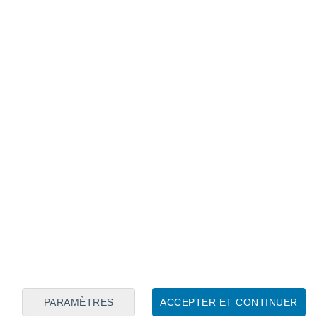
Calendrier lunaire
Lun
Mar
Mer
Jeu
Ven
Sam
Dim
7
8
9
10
11
12
13
14
15
16
PARAMÈTRES
ACCEPTER ET CONTINUER