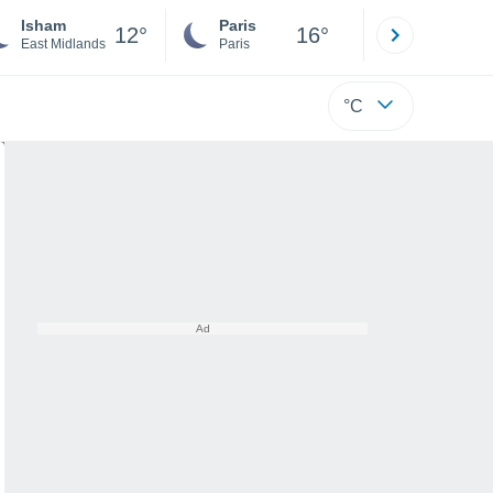
Isham
Paris
Montpelli
12°
16°
East Midlands
Paris
Hérault
°C