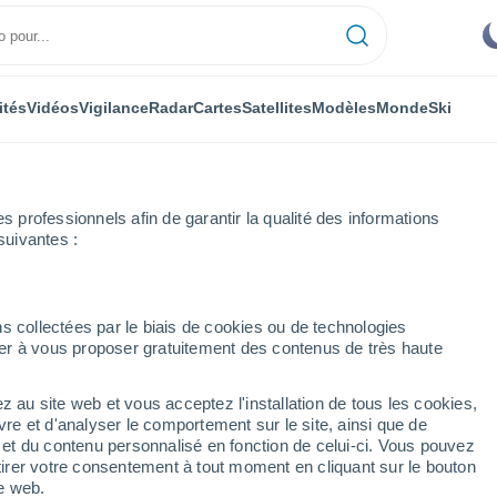
ités
Vidéos
Vigilance
Radar
Cartes
Satellites
Modèles
Monde
Ski
professionnels afin de garantir la qualité des informations
suivantes :
s collectées par le biais de cookies ou de technologies
nuer à vous proposer gratuitement des contenus de très haute
z au site web et vous acceptez l'installation de tous les cookies,
...
vre et d'analyser le comportement sur le site, ainsi que de
é et du contenu personnalisé en fonction de celui-ci. Vous pouvez
Heure par heure
tirer votre consentement à tout moment en cliquant sur le bouton
Ciel dégagé dans les prochaines
te web.
heures