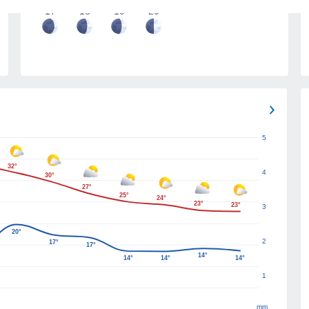
17
18
19
20
5
32°
4
30°
27°
25°
24°
23°
23°
3
20°
2
17°
17°
14°
14°
14°
14°
1
mm