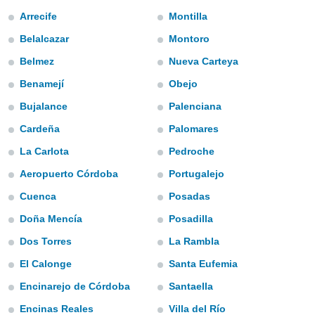
s et
Arrecife
Montilla
r
tement
Belalcazar
Montoro
cité
Belmez
Nueva Carteya
ue
Benamejí
Obejo
lisée,
ACCEPTER
ur des
ET
Bujalance
Palenciana
ions
CONTINUER
es par le
Cardeña
Palomares
 cookies
La Carlota
Pedroche
PARAMÈTRES
gies
Aeropuerto Córdoba
Portugalejo
es, nous
de
Cuenca
Posadas
 notre
afin de
Doña Mencía
Posadilla
r à vous
Dos Torres
La Rambla
r
ment des
El Calonge
Santa Eufemia
 de très
alité.
Encinarejo de Córdoba
Santaella
ant sur
Encinas Reales
Villa del Río