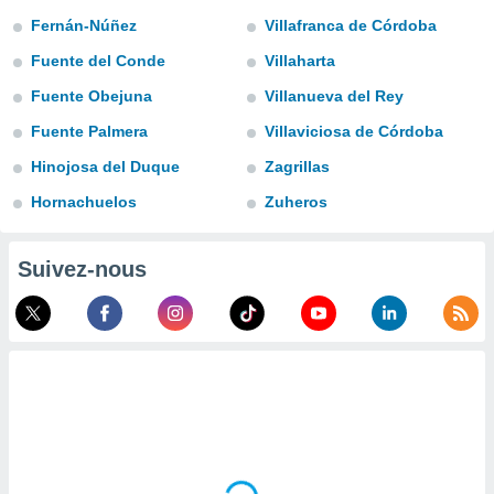
n «
Fernán-Núñez
Villafranca de Córdoba
 et
r »,
Fuente del Conde
Villaharta
cédez au
 et vous
Fuente Obejuna
Villanueva del Rey
z
Fuente Palmera
Villaviciosa de Córdoba
ation de
Hinojosa del Duque
Zagrillas
qu'ils
 nous ou
Hornachuelos
Zuheros
aires,
nt de
Suivez-nous
t
er le
ement
te, ainsi
per un
écifique
us
de la
 et du