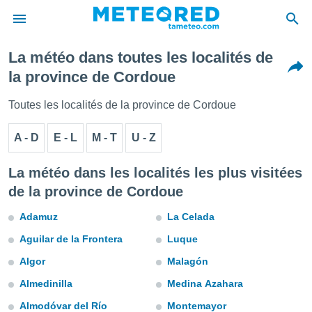
La météo dans toutes les localités de
e
la province de Cordoue
ntialité
enu de
Toutes les localités de la province de Cordoue
o.com
o.com) a
A - D
E - L
M - T
U - Z
aré par
onnels
La météo dans les localités les plus visitées
arantir
de la province de Cordoue
té des
ions
Adamuz
La Celada
. Vous
accéder
Aguilar de la Frontera
Luque
e en
 les
Algor
Malagón
s :
Almedinilla
Medina Azahara
Almodóvar del Río
Montemayor
r les