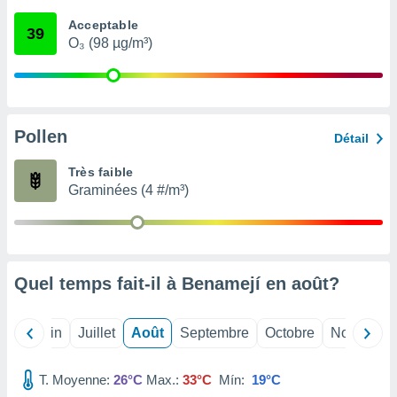
nées
Acceptable
lles sur
39
O₃ (98 µg/m³)
d'un
égitime,
vous
vous
 Pour ce
ous
Pollen
Détail
etirer
Très faible
ement
Graminées (4 #/m³)
 opposer
ement
nées à
ment en
 sur «
res
» ou
Quel temps fait-il à Benamejí en
août
?
e
que de
kies
Mai
Juin
Juillet
Août
Septembre
Octobre
Novembre
ite web.
T. Moyenne:
26°C
Max.:
33°C
Mín:
19°C
t nos