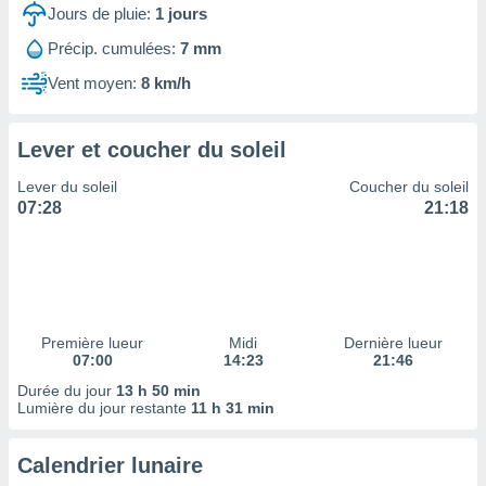
ires
Jours de pluie:
1
jours
ons le
ent des
Précip. cumulées:
7 mm
es
Vent moyen:
8 km/h
 :
et/ou
 à des
Lever et coucher du soleil
ions sur
eil,
Lever du soleil
Coucher du soleil
des
07:28
21:18
limitées
nner la
, créer
ils pour
ité
lisée,
Première lueur
Midi
Dernière lueur
07:00
14:23
21:46
des
our
Durée du jour
13 h 50 min
nner des
Lumière du jour restante
11 h 31 min
és
lisées,
Calendrier lunaire
s profils
enus