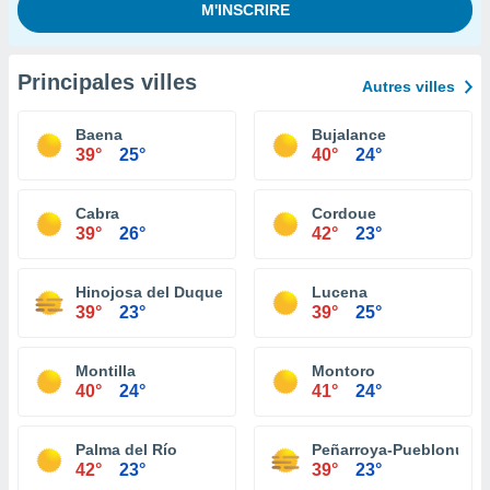
Principales villes
Autres villes
Baena
Bujalance
39°
25°
40°
24°
Cabra
Cordoue
39°
26°
42°
23°
Hinojosa del Duque
Lucena
39°
23°
39°
25°
Montilla
Montoro
40°
24°
41°
24°
Palma del Río
Peñarroya-Pueblonuev
42°
23°
39°
23°