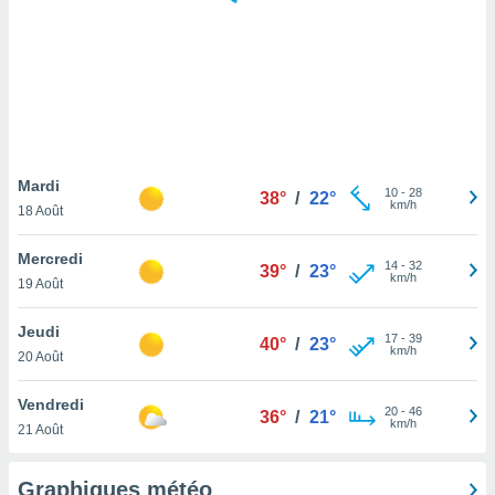
logies
e
s
tez pas
ation de
, vous
z à
à notre
Mardi
10
-
28
38°
/
22°
km/h
18 Août
.com.
 cas,
Mercredi
14
-
32
us
39°
/
23°
km/h
19 Août
ns que
s
Jeudi
17
-
39
40°
/
23°
ires
km/h
20 Août
urer la
on sur le
Vendredi
20
-
46
 seront
36°
/
21°
km/h
21 Août
, et que
ies ne
as
Graphiques météo