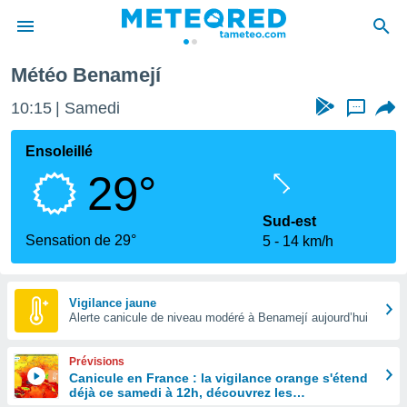
amejí
Météo Benamejí
e
ntialité
10:15
Samedi
...
enu de
o.com
Ensoleillé
o.com) a
29°
aré par
onnels
Sud-est
arantir
Sensation de 29°
5
14 km/h
té des
ions
. Vous
accéder
Vigilance jaune
e en
Alerte canicule de niveau modéré à Benamejí aujourd’hui
 les
Prévisions
s :
Canicule en France : la vigilance orange s'étend
déjà ce samedi à 12h, découvrez les
r les