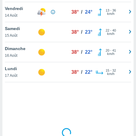
lisé en
Vendredi
 de
13
-
36
38°
/
24°
km/h
14 Août
. Vous
rouver
Samedi
22
-
40
38°
/
23°
ations
km/h
15 Août
re
que de
Dimanche
kies
20
-
41
38°
/
22°
km/h
16 Août
r votre
ement à
ment en
Lundi
15
-
32
38°
/
22°
sur le
km/h
17 Août
res des
kies
le au
page de
te web.
MENT,
 les