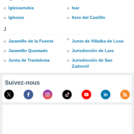
s et
Iglesiarrubia
Isar
r
tement
Iglesias
Itero del Castillo
cité
J
ue
lisée,
ACCEPTER
Jaramillo de la Fuente
Junta de Villalba de Losa
ur des
ET
ions
CONTINUER
Jaramillo Quemado
Jurisdicción de Lara
es par le
 cookies
Junta de Traslaloma
Jurisdicción de San
PARAMÈTRES
Zadornil
gies
es, nous
de
Suivez-nous
 notre
afin de
r à vous
r
ment des
 de très
alité.
ant sur