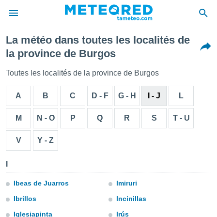
La météo dans toutes les localités de
e
la province de Burgos
ntialité
enu de
Toutes les localités de la province de Burgos
o.com
o.com) a
A
B
C
D - F
G - H
I - J
L
aré par
onnels
M
N - O
P
Q
R
S
T - U
arantir
té des
V
Y - Z
ions
. Vous
accéder
I
e en
 les
Ibeas de Juarros
Imiruri
s :
Ibrillos
Incinillas
Iglesiapinta
Irús
r les