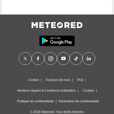
logies
e
s
tez pas
ation de
, vous
z à
à notre
.com.
 cas,
us
ns que
s
Contact
À propos de nous
FAQ
ires
urer la
on sur le
Mentions légales & Conditions d'utilisation
Cookies
 seront
, et que
Politique de confidentialité
Paramètres de confidentialité
ies ne
as
© 2026 Meteored. Tous droits réservés