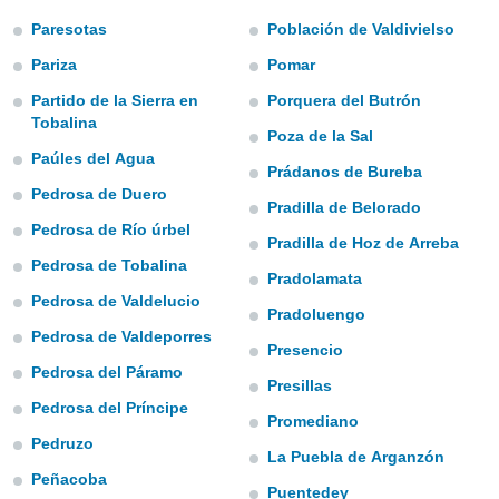
n «
 et
Paresotas
Población de Valdivielso
r »,
Pariza
Pomar
cédez au
 et vous
Partido de la Sierra en
Porquera del Butrón
z
Tobalina
ation de
Poza de la Sal
Paúles del Agua
Prádanos de Bureba
qu'ils
Pedrosa de Duero
 nous ou
Pradilla de Belorado
aires,
Pedrosa de Río úrbel
Pradilla de Hoz de Arreba
nt de
Pedrosa de Tobalina
Pradolamata
t
Pedrosa de Valdelucio
er le
Pradoluengo
ement
Pedrosa de Valdeporres
te, ainsi
Presencio
Pedrosa del Páramo
Presillas
per un
Pedrosa del Príncipe
écifique
Promediano
us
Pedruzo
de la
La Puebla de Arganzón
 et du
Peñacoba
Puentedey