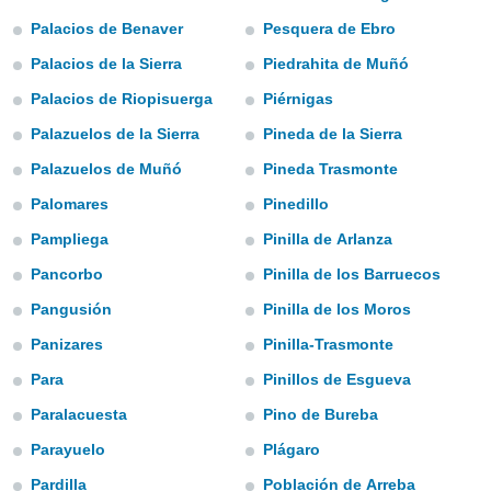
s et
Palacios de Benaver
Pesquera de Ebro
r
tement
Palacios de la Sierra
Piedrahita de Muñó
cité
Palacios de Riopisuerga
Piérnigas
ue
lisée,
Palazuelos de la Sierra
Pineda de la Sierra
ACCEPTER
ur des
ET
Palazuelos de Muñó
Pineda Trasmonte
ions
CONTINUER
es par le
Palomares
Pinedillo
 cookies
PARAMÈTRES
Pampliega
Pinilla de Arlanza
gies
Pancorbo
Pinilla de los Barruecos
es, nous
de
Pangusión
Pinilla de los Moros
 notre
afin de
Panizares
Pinilla-Trasmonte
r à vous
Para
Pinillos de Esgueva
r
ment des
Paralacuesta
Pino de Bureba
 de très
alité.
Parayuelo
Plágaro
ant sur
Pardilla
Población de Arreba