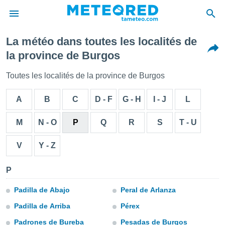
La météo dans toutes les localités de
e
la province de Burgos
ntialité
enu de
Toutes les localités de la province de Burgos
o.com
o.com) a
A
B
C
D - F
G - H
I - J
L
aré par
onnels
M
N - O
P
Q
R
S
T - U
arantir
té des
V
Y - Z
ions
. Vous
accéder
P
e en
 les
Padilla de Abajo
Peral de Arlanza
s :
Padilla de Arriba
Pérex
Padrones de Bureba
Pesadas de Burgos
r les