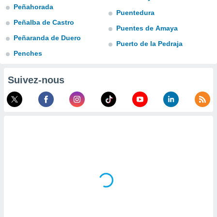
Peñahorada
lisé en
Puentedura
 de
Peñalba de Castro
. Vous
Puentes de Amaya
rouver
Peñaranda de Duero
Puerto de la Pedraja
ations
Penches
re
que de
Suivez-nous
kies
r votre
ement à
ment en
sur le
res des
kies
le au
page de
te web.
MENT,
 les