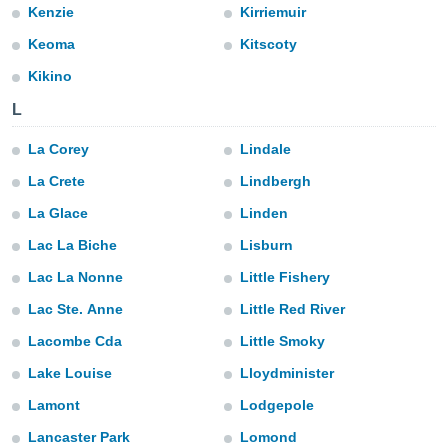
Kenzie
Kirriemuir
s et
r
Keoma
Kitscoty
tement
Kikino
cité
ue
L
lisée,
ACCEPTER
ur des
ET
La Corey
Lindale
ions
CONTINUER
es par le
La Crete
Lindbergh
 cookies
La Glace
Linden
PARAMÈTRES
gies
Lac La Biche
Lisburn
es, nous
de
Lac La Nonne
Little Fishery
 notre
Lac Ste. Anne
Little Red River
afin de
r à vous
Lacombe Cda
Little Smoky
r
ment des
Lake Louise
Lloydminister
 de très
alité.
Lamont
Lodgepole
ant sur
Lancaster Park
Lomond