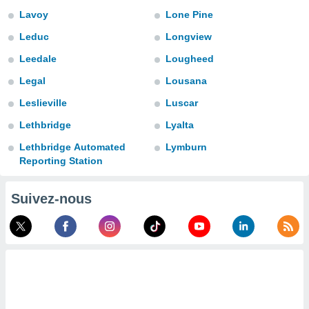
n «
Lavoy
Lone Pine
 et
r »,
Leduc
Longview
cédez au
 et vous
Leedale
Lougheed
z
Legal
Lousana
ation de
Leslieville
Luscar
qu'ils
 nous ou
Lethbridge
Lyalta
aires,
Lethbridge Automated
Lymburn
Reporting Station
nt de
t
er le
Suivez-nous
ement
te, ainsi
per un
écifique
us
de la
 et du