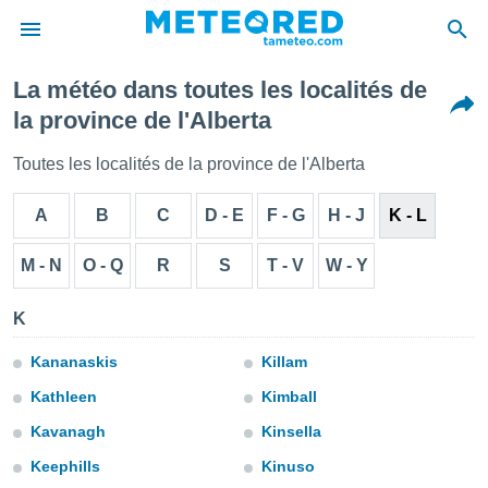
La météo dans toutes les localités de
e
la province de l'Alberta
ntialité
enu de
Toutes les localités de la province de l'Alberta
o.com
o.com) a
A
B
C
D - E
F - G
H - J
K - L
aré par
onnels
M - N
O - Q
R
S
T - V
W - Y
arantir
té des
K
ions
. Vous
accéder
Kananaskis
Killam
e en
Kathleen
Kimball
 les
Kavanagh
Kinsella
s :
Keephills
Kinuso
r les