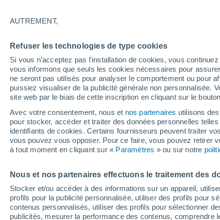
A
B
C
D - E
F - G
H - J
K
AUTREMENT,
F
Refuser les technologies de type cookies
Fairview
Si vous n'acceptez pas l'installation de cookies, vous continu
Fallis
vous informons que seuls les cookies nécessaires pour assurer la
ne seront pas utilisés pour analyser le comportement ou pour af
Faust
puissiez visualiser de la publicité générale non personnalisée. V
site web par le biais de cette inscription en cliquant sur le bouto
Fawcett
Avec votre consentement, nous et
nos partenaires
utilisons des
Fenn
pour stocker, accéder et traiter des données personnelles telles 
identifiants de cookies. Certains fournisseurs peuvent traiter vo
Ferintosh
vous pouvez vous opposer. Pour ce faire, vous pouvez retirer
à tout moment en cliquant sur «
Paramètres
» ou sur notre
poli
Ferrier
Fifth Meridian
Nous et nos partenaires effectuons le traitement des d
Stocker et/ou accéder à des informations sur un appareil, utilise
Finnegan
profils pour la publicité personnalisée, utiliser des profils pour 
Fitzgerald
contenus personnalisés, utiliser des profils pour sélectionner
publicités, mesurer la performance des contenus, comprendre le