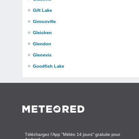
Gift Lake
Girouxville
Gleichen
Glendon
Glenevis
Goodfish Lake
Téléchargez l'App "Météo 14 jours" gratuite pour