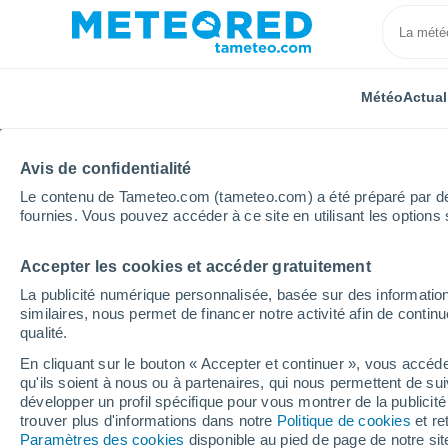
Météo
Actual
Avis de confidentialité
Le contenu de Tameteo.com (tameteo.com) a été préparé par des 
fournies. Vous pouvez accéder à ce site en utilisant les options 
Accepter les cookies et accéder gratuitement
Accueil
Canada
Province de l'Alberta
Localités
La publicité numérique personnalisée, basée sur des information
similaires, nous permet de financer notre activité afin de conti
La météo dans toutes le
qualité.
province de l'Alberta
En cliquant sur le bouton « Accepter et continuer », vous accéde
qu'ils soient à nous ou à partenaires, qui nous permettent de sui
développer un profil spécifique pour vous montrer de la publicit
Toutes les localités de la province de l'Alberta
trouver plus d'informations dans notre
Politique de cookies
et re
Paramètres des cookies
disponible au pied de page de notre si