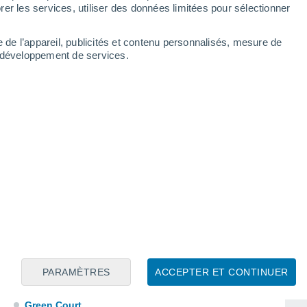
Fox Lake
er les services, utiliser des données limitées pour sélectionner
Furman
e de l’appareil, publicités et contenu personnalisés, mesure de
t développement de services.
Goodridge
Gordondale
Grand Centre
Grande Cache
Grande Prairie
m
Granum
Grassland
PARAMÈTRES
ACCEPTER ET CONTINUER
Grassy Lake
Green Court