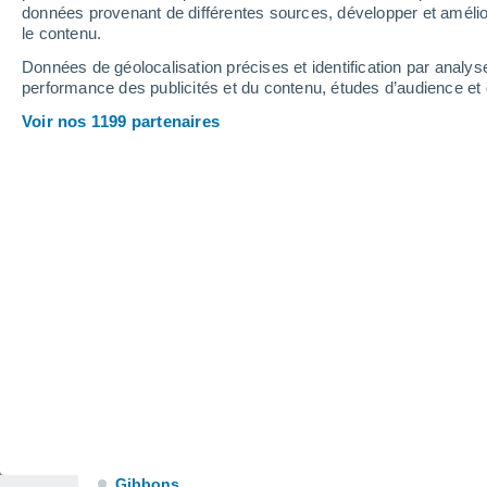
Flatbush
données provenant de différentes sources, développer et amélior
le contenu.
Foothills
Données de géolocalisation précises et identification par analys
performance des publicités et du contenu, études d’audience e
Foremost
Voir nos 1199 partenaires
G
Gadsby
Gage
Gainford
Galahad
Garden Creek
Garden River Automatic Weather Reporting Syste
Gem
Genesee
Gibbons