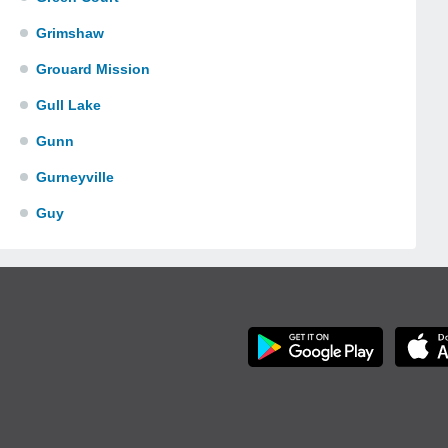
Grimshaw
Grouard Mission
Gull Lake
Gunn
Gurneyville
Guy