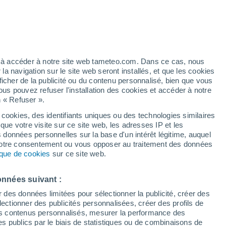
 - L
M - N
O - Q
R
S
T - V
W - Y
Forestburg
ez à accéder à notre site web tameteo.com. Dans ce cas, nous
Fort Assiniboine
 navigation sur le site web seront installés, et que les cookies
ficher de la publicité ou du contenu personnalisé, bien que vous
Fort Chipewyan
ous pouvez refuser l'installation des cookies et accéder à notre
n « Refuser ».
Fort Chipewyan Automated Reporting Station
 cookies, des identifiants uniques ou des technologies similaires
Fort Kent
que votre visite sur ce site web, les adresses IP et les
s données personnelles sur la base d'un intérêt légitime, auquel
Fort Macleod
 votre consentement ou vous opposer au traitement des données
tique de cookies
sur ce site web.
Fort Mcmurray
Fort Saskatchewan
onnées suivant :
r des données limitées pour sélectionner la publicité, créer des
Fort Vermilion
sélectionner des publicités personnalisées, créer des profils de
Fox Creek
 des contenus personnalisés, mesurer la performance des
s publics par le biais de statistiques ou de combinaisons de