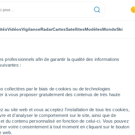
ités
Vidéos
Vigilance
Radar
Cartes
Satellites
Modèles
Monde
Ski
professionnels afin de garantir la qualité des informations
suivantes :
s collectées par le biais de cookies ou de technologies
nuer à vous proposer gratuitement des contenus de très haute
s localités de la
z au site web et vous acceptez l'installation de tous les cookies,
vre et d'analyser le comportement sur le site, ainsi que de
é et du contenu personnalisé en fonction de celui-ci. Vous pouvez
tirer votre consentement à tout moment en cliquant sur le bouton
te web.