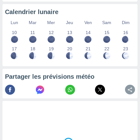
nées
lles sur
Calendrier lunaire
d'un
égitime,
Lun
Mar
Mer
Jeu
Ven
Sam
Dim
vous
10
11
12
13
14
15
16
vous
 Pour ce
ous
17
18
19
20
21
22
23
etirer
ement
 opposer
ement
Partager les prévisions météo
nées à
ment en
 sur «
res
» ou
e
que de
kies
ite web.
t nos