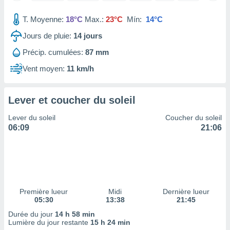
tre
T. Moyenne:
18°C
Max.:
23°C
Mín:
14°C
ement,
Jours de pluie:
14
jours
enaires
s des
Précip. cumulées:
87 mm
 des
Vent moyen:
11 km/h
nts
 ou des
gies
Lever et coucher du soleil
es pour
 accéder
Lever du soleil
Coucher du soleil
r des
06:09
21:06
lles
ue votre
r ce site
 IP et
ifiants
Première lueur
Midi
Dernière lueur
es.
05:30
13:38
21:45
Durée du jour
14 h 58 min
eurs
Lumière du jour restante
15 h 24 min
traiter