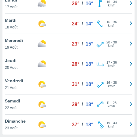
n «
16
-
34
26°
/
16°
km/h
17 Août
 et
r »,
cédez au
Mardi
16
-
36
24°
/
14°
 et vous
km/h
18 Août
z
ation de
Mercredi
20
-
38
23°
/
15°
km/h
19 Août
qu'ils
 nous ou
aires,
Jeudi
17
-
36
26°
/
18°
km/h
20 Août
nt de
t
Vendredi
16
-
38
er le
31°
/
18°
km/h
21 Août
ement
te, ainsi
Samedi
11
-
28
29°
/
18°
km/h
per un
22 Août
écifique
us
Dimanche
19
-
43
de la
37°
/
18°
km/h
23 Août
 et du