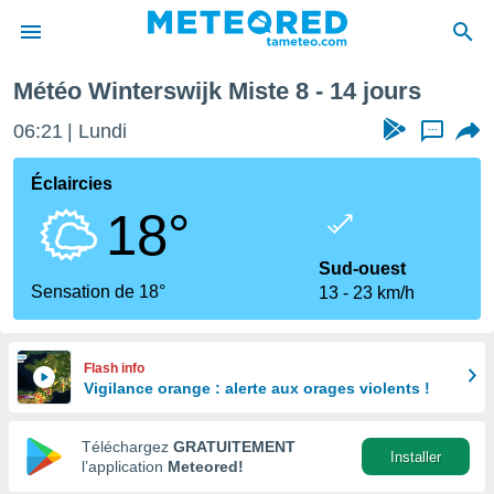
rochaine
Météo Winterswijk Miste 8 - 14 jours
e
ntialité
06:21
Lundi
...
enu de
o.com
Éclaircies
o.com) a
18°
aré par
onnels
Sud-ouest
arantir
Sensation de 18°
13
23 km/h
té des
ions
. Vous
accéder
Flash info
e en
Vigilance orange : alerte aux orages violents !
 les
Téléchargez
GRATUITEMENT
s :
Installer
l’application
Meteored!
r les