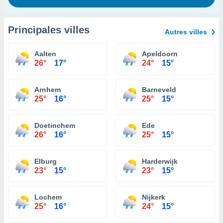
Principales villes
Autres villes
Aalten
Apeldoorn
26°
17°
24°
15°
Arnhem
Barneveld
25°
16°
25°
15°
Doetinchem
Ede
26°
16°
25°
15°
Elburg
Harderwijk
23°
15°
23°
15°
Lochem
Nijkerk
25°
16°
24°
15°