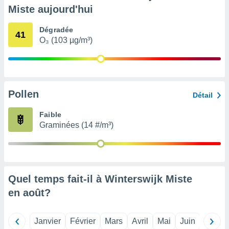
pour
Miste aujourd'hui
 le
ement
Dégradée
afficher
41
O₃ (103 µg/m³)
licité ou
enu
lisé,
e vous
r de la
Pollen
Détail
 non
Faible
lisée.
Graminées (14 #/m³)
uvez
ation des
et
à notre
 par le
Quel temps fait-il à Winterswijk Miste
 cette
en
août
?
ion en
sur le
«
Janvier
Février
Mars
Avril
Mai
Juin
Juillet
».