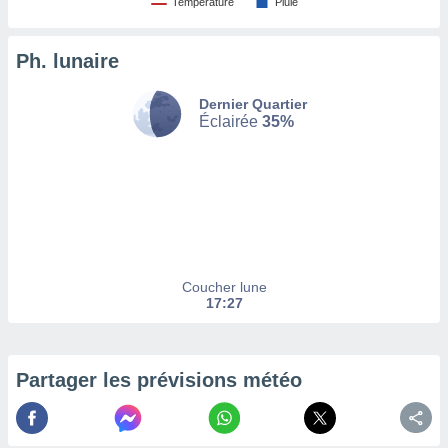
Température
Pluie
tez pas
ation de
Ph. lunaire
, vous
z à
Dernier Quartier
à notre
Éclairée
35%
.com.
 cas,
us
ns que
s
ires
urer la
Coucher lune
on sur le
17:27
 seront
, et que
ies ne
as
Partager les prévisions météo
pour
 le
ement