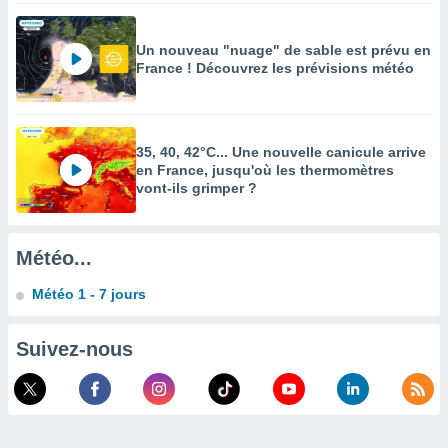
enaires
s des
Un nouveau "nuage" de sable est prévu en
 des
France ! Découvrez les prévisions météo
nts
 ou des
gies
es pour
35, 40, 42°C... Une nouvelle canicule arrive
 accéder
en France, jusqu'où les thermomètres
r des
vont-ils grimper ?
lles
ue votre
r ce site
Météo...
 IP et
Météo 1 - 7 jours
ifiants
es.
Suivez-nous
eurs
traiter
nées
lles sur
d'un