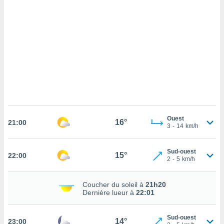
cédez au
 et vous
z
ation de
qu'ils
 nous ou
aires,
nt de
t
er le
ement
Ouest
16°
21:00
3
-
14
km/h
te, ainsi
per un
Sud-ouest
15°
22:00
écifique
2
-
5
km/h
us
de la
 et du
Coucher du soleil à
21h20
Dernière lueur à
22:01
lisé en
 de
Sud-ouest
14°
23:00
. Vous