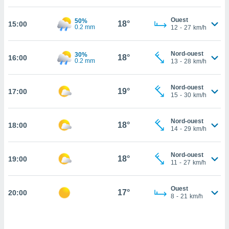
cité
Ouest
50%
ue
18°
15:00
0.2 mm
12
-
27
km/h
lisée,
ACCEPTER
ur des
ET
ions
Nord-ouest
30%
CONTINUER
18°
16:00
0.2 mm
es par le
13
-
28
km/h
 cookies
PARAMÈTRES
Nord-ouest
gies
19°
17:00
15
-
30
km/h
es, nous
de
 notre
Nord-ouest
18°
18:00
14
-
29
km/h
afin de
r à vous
r
Nord-ouest
18°
ment des
19:00
11
-
27
km/h
 de très
alité.
Ouest
17°
20:00
ant sur
8
-
21
km/h
n «
 et
r »,