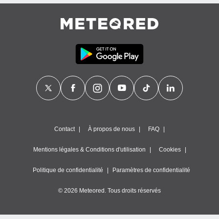
égitime,
vous
vous
 Pour ce
ous
etirer
ement
 opposer
ement
nées à
ment en
 sur «
res
» ou
Contact
À propos de nous
FAQ
e
que de
Mentions légales & Conditions d'utilisation
Cookies
kies
ite web.
Politique de confidentialité
Paramètres de confidentialité
t nos
© 2026 Meteored. Tous droits réservés
ires
ons le
ent des