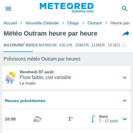
e
ntialité
Accueil
Nouvelle-Zélande
Otago
Outram
Heure par 
enu de
o.com
Météo Outram heure par heure
o.com) a
aré par
AUJOURD´HUI
DEMAIN
DIM. 09
LUN. 10
MAR. 11
MER. 12
JEU. 13
VE
onnels
arantir
Prévisions météo Outram par heures
té des
ions
Vendredi 07 août
. Vous
Pluie faible, ciel variable
accéder
Le matin
e en
 les
Heures précédentes
s :
r les
Nord
1°
10:00
s et
7
-
17
km/h
r
tement