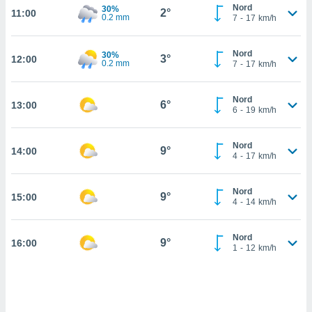
Nord
30%
2°
11:00
cité
0.2 mm
7
-
17
km/h
ue
lisée,
ACCEPTER
Nord
30%
ur des
3°
12:00
ET
0.2 mm
7
-
17
km/h
ions
CONTINUER
es par le
 cookies
Nord
6°
13:00
PARAMÈTRES
6
-
19
km/h
gies
es, nous
Nord
de
9°
14:00
4
-
17
km/h
 notre
afin de
r à vous
Nord
9°
15:00
4
-
14
km/h
r
ment des
 de très
Nord
9°
alité.
16:00
1
-
12
km/h
ant sur
n «
 et
r »,