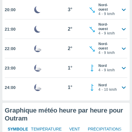
rouver
Nord-
3°
20:00
ouest
4
-
9
km/h
ations
re
Nord-
que de
2°
21:00
ouest
kies
4
-
9
km/h
r votre
ement à
Nord-
2°
22:00
ouest
ment en
4
-
9
km/h
sur le
Nord
res des
1°
23:00
4
-
9
km/h
kies
le au
page de
Nord
1°
24:00
te web.
4
-
10
km/h
MENT,
Graphique météo heure par heure pour
 les
logies
Outram
e
s
SYMBOLE
TEMPÉRATURE
VENT
PRÉCIPITATIONS