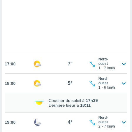
cédez au
 et vous
z
ation de
qu'ils
 nous ou
aires,
nt de
t
Nord-
7°
er le
17:00
ouest
1
-
7
km/h
ement
te, ainsi
Nord-
5°
18:00
ouest
per un
1
-
6
km/h
écifique
us
Coucher du soleil à
17h39
de la
Dernière lueur à
18:11
 et du
Nord-
lisé en
4°
19:00
ouest
 de
2
-
7
km/h
. Vous