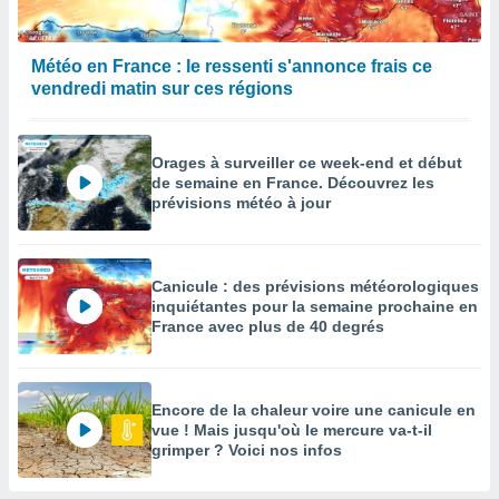
enaires
s des
Météo en France : le ressenti s'annonce frais ce
 des
vendredi matin sur ces régions
nts
 ou des
gies
es pour
Orages à surveiller ce week-end et début
 accéder
de semaine en France. Découvrez les
r des
prévisions météo à jour
lles
ue votre
r ce site
Canicule : des prévisions météorologiques
inquiétantes pour la semaine prochaine en
 IP et
France avec plus de 40 degrés
ifiants
es.
eurs
Encore de la chaleur voire une canicule en
traiter
vue ! Mais jusqu'où le mercure va-t-il
nées
grimper ? Voici nos infos
lles sur
d'un